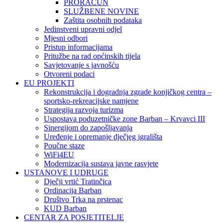
PRORAČUN
SLUŽBENE NOVINE
Zaštita osobnih podataka
Jedinstveni upravni odjel
Mjesni odbori
Pristup informacijama
Pritužbe na rad općinskih tijela
Savjetovanje s javnošću
Otvoreni podaci
EU PROJEKTI
Rekonstrukcija i dogradnja zgrade konjičkog centra –
sportsko-rekreacijske namjene
Strategija razvoja turizma
Uspostava poduzetničke zone Barban – Krvavci III
Sinergijom do zapošljavanja
Uređenje i opremanje dječjeg igrališta
Poučne staze
WiFi4EU
Modernizacija sustava javne rasvjete
USTANOVE I UDRUGE
Dječji vrtić Tratinčica
Ordinacija Barban
Društvo Trka na prstenac
KUD Barban
CENTAR ZA POSJETITELJE