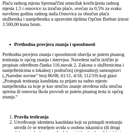
Plaću radnog mjesta Spremaččini umnožak koeficijenta radnog
mjesta 1,5 i osnovice za izračun plaće, uvećan za 0,5% za svaku
navršenu godinu radnog staža.Osnovica za obračun plaća
službenika i namještenika u upravnim tijelima Općine Barban iznosi
3.500,00 kuna bruto.
Prethodna provjera znanja i sposobnosti
Prethodna provjera znanja i sposobnosti obavlja se putem pisanog
testiranja iz općeg znanja i intervjua. Navedeni način izričito je
propisan odredbom članka 116.stavak 2. Zakona o službenicima i
namještenicima u lokalnoj i područnoj (regionalnoj) samoupravi
(„Narodne novine“ broj 86/08, 61/11, 4/18, 112/19) koji glasi:
„Postupak testiranja kandidata za prijam na radno mjesto
namještenika za koje je kao stručno znanje utvrđena niža stručna
sprema ili osnovna škola provodi se putem pisanog testa iz općeg
znanja.“
Pravila testiranja
Utvrđivanje identiteta kandidata koji su pristupili testiranju
utvrdit će se temeljem uvida u osobnu iskaznicu (ili drugi