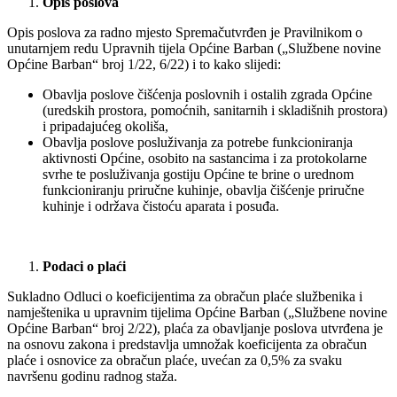
Opis poslova
Opis poslova za radno mjesto Spremačutvrđen je Pravilnikom o
unutarnjem redu Upravnih tijela Općine Barban („Službene novine
Općine Barban“ broj 1/22, 6/22) i to kako slijedi:
Obavlja poslove čišćenja poslovnih i ostalih zgrada Općine
(uredskih prostora, pomoćnih, sanitarnih i skladišnih prostora)
i pripadajućeg okoliša,
Obavlja poslove posluživanja za potrebe funkcioniranja
aktivnosti Općine, osobito na sastancima i za protokolarne
svrhe te posluživanja gostiju Općine te brine o urednom
funkcioniranju priručne kuhinje, obavlja čišćenje priručne
kuhinje i održava čistoću aparata i posuđa.
Podaci o plaći
Sukladno Odluci o koeficijentima za obračun plaće službenika i
namještenika u upravnim tijelima Općine Barban („Službene novine
Općine Barban“ broj 2/22), plaća za obavljanje poslova utvrđena je
na osnovu zakona i predstavlja umnožak koeficijenta za obračun
plaće i osnovice za obračun plaće, uvećan za 0,5% za svaku
navršenu godinu radnog staža.