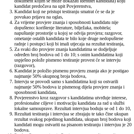
dokument kojim se može dokazati identitet kandidata) koju
kandidat predočava na upit Povjerenstva,
Kandidat koji ne pristupi testiranju smatrat će se da je
povukao prijavu na oglas,
Za vrijeme provjere znanja i sposobnosti kandidatu nije
dopušteno: korištenje literature, bilježaka, mobitela;
napuštanje prostorije u kojoj se odvija provjera; razgovor,
ometanje ostalih kandidata te bilo koje druge nedopuštene
radnje i postupci koji bi imali utjecaja na rezultat testiranja,
Za svaki dio provjere znanja kandidatima se dodjeljuje
određen broj bodova od 1 do 10; s onim kandidatima koji
uspješno polože pismeno testiranje provest će se intervju
(razgovor),
Kandidat je položio pismenu provjeru znanja ako je postigao
najmanje 50% ukupnog broja bodova,
Intervju se provodi samo s kandidatima koji su ostvarili
najmanje 50% bodova iz pismenog dijela provjere znanja i
sposobnosti kandidata,
Povjerenstvo kroz razgovor s kandidatima utvrđuje interese,
profesionalne ciljeve i motivaciju kandidata za rad u službi
lokalne samouprave. Rezultati intervjua boduju se od 1 do 10,
Rezultati testiranja i intervjua se zbrajaju te tako čine ukupan
rezultat svakog pojedinog kandidata, ukupan broj bodova koji
kandidati mogu ostvariti na pisanom testiranju i intervjuu je 20
bodova.