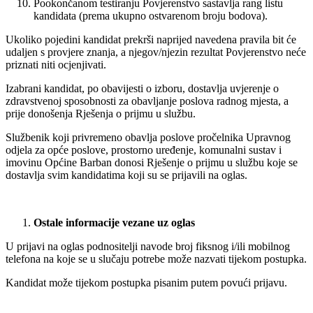
Pookončanom testiranju Povjerenstvo sastavlja rang listu
kandidata (prema ukupno ostvarenom broju bodova).
Ukoliko pojedini kandidat prekrši naprijed navedena pravila bit će
udaljen s provjere znanja, a njegov/njezin rezultat Povjerenstvo neće
priznati niti ocjenjivati.
Izabrani kandidat, po obavijesti o izboru, dostavlja uvjerenje o
zdravstvenoj sposobnosti za obavljanje poslova radnog mjesta, a
prije donošenja Rješenja o prijmu u službu.
Službenik koji privremeno obavlja poslove pročelnika Upravnog
odjela za opće poslove, prostorno uređenje, komunalni sustav i
imovinu Općine Barban donosi Rješenje o prijmu u službu koje se
dostavlja svim kandidatima koji su se prijavili na oglas.
Ostale informacije vezane uz oglas
U prijavi na oglas podnositelji navode broj fiksnog i/ili mobilnog
telefona na koje se u slučaju potrebe može nazvati tijekom postupka.
Kandidat može tijekom postupka pisanim putem povući prijavu.