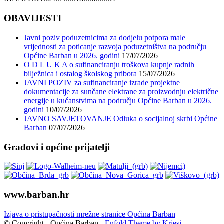
OBAVIJESTI
Javni poziv poduzetnicima za dodjelu potpora male
vrijednosti za poticanje razvoja poduzetništva na području
Općine Barban u 2026. godini
17/07/2026
O D L U K A o sufinanciranju troškova kupnje radnih
bilježnica i ostalog školskog pribora
15/07/2026
JAVNI POZIV za sufinanciranje izrade projektne
dokumentacije za sunčane elektrane za proizvodnju električne
energije u kućanstvima na području Općine Barban u 2026.
godini
10/07/2026
JAVNO SAVJETOVANJE Odluka o socijalnoj skrbi Općine
Barban
07/07/2026
Gradovi i općine prijatelji
www.barban.hr
Izjava o pristupačnosti mrežne stranice Općina Barban
© Copyright - Općina Barban -
Enfold Theme by Kriesi