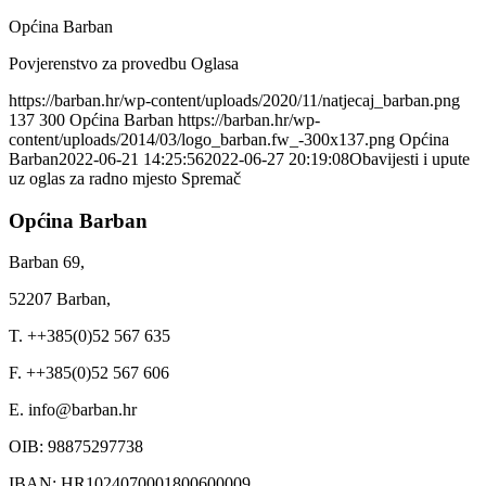
Općina Barban
Povjerenstvo za provedbu Oglasa
https://barban.hr/wp-content/uploads/2020/11/natjecaj_barban.png
137
300
Općina Barban
https://barban.hr/wp-
content/uploads/2014/03/logo_barban.fw_-300x137.png
Općina
Barban
2022-06-21 14:25:56
2022-06-27 20:19:08
Obavijesti i upute
uz oglas za radno mjesto Spremač
Općina Barban
Barban 69,
52207 Barban,
T. ++385(0)52 567 635
F. ++385(0)52 567 606
E. info@barban.hr
OIB: 98875297738
IBAN: HR1024070001800600009