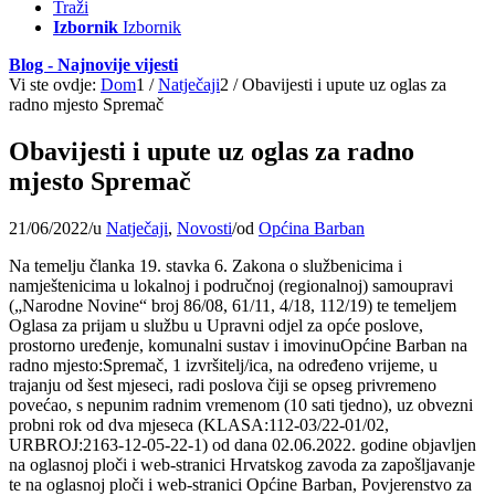
Traži
Izbornik
Izbornik
Blog - Najnovije vijesti
Vi ste ovdje:
Dom
1
/
Natječaji
2
/
Obavijesti i upute uz oglas za
radno mjesto Spremač
Obavijesti i upute uz oglas za radno
mjesto Spremač
21/06/2022
/
u
Natječaji
,
Novosti
/
od
Općina Barban
Na temelju članka 19. stavka 6. Zakona o službenicima i
namještenicima u lokalnoj i područnoj (regionalnoj) samoupravi
(„Narodne Novine“ broj 86/08, 61/11, 4/18, 112/19) te temeljem
Oglasa za prijam u službu u Upravni odjel za opće poslove,
prostorno uređenje, komunalni sustav i imovinuOpćine Barban na
radno mjesto:Spremač, 1 izvršitelj/ica, na određeno vrijeme, u
trajanju od šest mjeseci, radi poslova čiji se opseg privremeno
povećao, s nepunim radnim vremenom (10 sati tjedno), uz obvezni
probni rok od dva mjeseca (KLASA:112-03/22-01/02,
URBROJ:2163-12-05-22-1) od dana 02.06.2022. godine objavljen
na oglasnoj ploči i web-stranici Hrvatskog zavoda za zapošljavanje
te na oglasnoj ploči i web-stranici Općine Barban, Povjerenstvo za