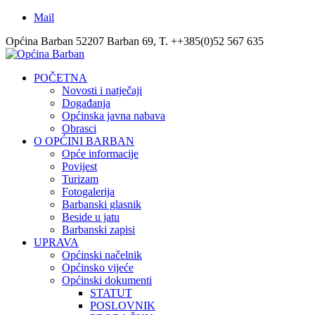
Mail
Općina Barban 52207 Barban 69, T. ++385(0)52 567 635
POČETNA
Novosti i natječaji
Događanja
Općinska javna nabava
Obrasci
O OPĆINI BARBAN
Opće informacije
Povijest
Turizam
Fotogalerija
Barbanski glasnik
Beside u jatu
Barbanski zapisi
UPRAVA
Općinski načelnik
Općinsko vijeće
Općinski dokumenti
STATUT
POSLOVNIK