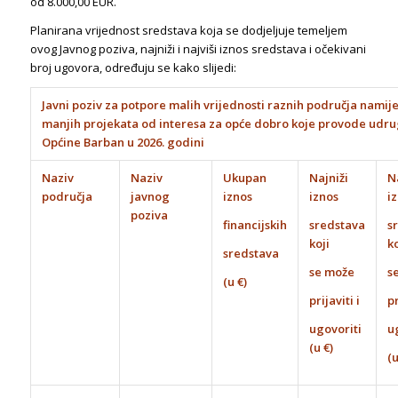
od 8.000,00 EUR.
Planirana vrijednost sredstava koja se dodjeljuje temeljem
ovog Javnog poziva, najniži i najviši iznos sredstava i očekivani
broj ugovora, određuju se kako slijedi:
Javni poziv za potpore malih vrijednosti raznih područja namije
manjih projekata od interesa za opće dobro koje provode udru
Općine Barban u 2026. godini
Naziv
Naziv
Ukupan
Najniži
Na
područja
javnog
iznos
iznos
i
poziva
financijskih
sredstava
s
koji
ko
sredstava
se može
s
(u €)
prijaviti i
pr
ugovoriti
u
(u €)
(u