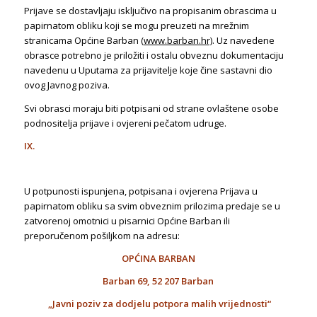
Prijave se dostavljaju isključivo na propisanim obrascima u
papirnatom obliku koji se mogu preuzeti na mrežnim
stranicama Općine Barban (
www.barban.hr)
. Uz navedene
obrasce potrebno je priložiti i ostalu obveznu dokumentaciju
navedenu u Uputama za prijavitelje koje čine sastavni dio
ovog Javnog poziva.
Svi obrasci moraju biti potpisani od strane ovlaštene osobe
podnositelja prijave i ovjereni pečatom udruge.
IX.
U potpunosti ispunjena, potpisana i ovjerena Prijava u
papirnatom obliku sa svim obveznim prilozima predaje se u
zatvorenoj omotnici u pisarnici Općine Barban ili
preporučenom pošiljkom na adresu:
OPĆINA BARBAN
Barban 69, 52 207 Barban
„Javni poziv za dodjelu potpora malih vrijednosti“