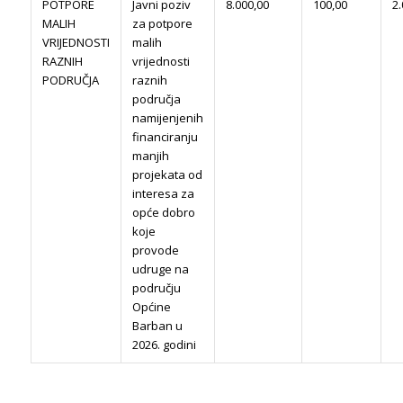
POTPORE
Javni poziv
8.000,00
100,00
2.
MALIH
za potpore
VRIJEDNOSTI
malih
RAZNIH
vrijednosti
PODRUČJA
raznih
područja
namijenjenih
financiranju
manjih
projekata od
interesa za
opće dobro
koje
provode
udruge na
području
Općine
Barban u
2026. godini