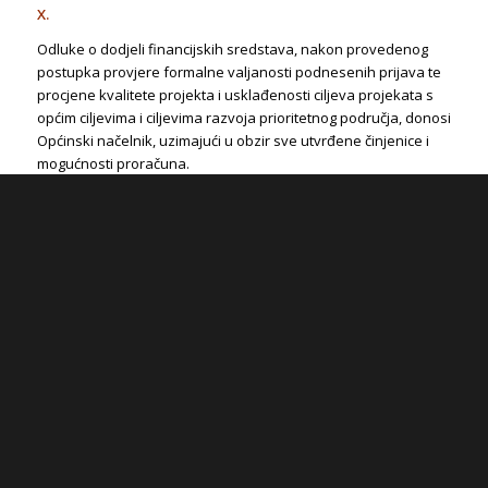
X.
Odluke o dodjeli financijskih sredstava, nakon provedenog
postupka provjere formalne valjanosti podnesenih prijava te
procjene kvalitete projekta i usklađenosti ciljeva projekata s
općim ciljevima i ciljevima razvoja prioritetnog područja, donosi
Općinski načelnik, uzimajući u obzir sve utvrđene činjenice i
mogućnosti proračuna.
XI.
S korisnicima kojima će biti odobrena financijska sredstva za
projekte u Proračunu Općine Barban za 2026. godinu, Općina
Barban će sklopiti Ugovor o financijskoj potpori.
XII.
Prijavitelji koji su nezadovoljni Odlukom o dodjeli financijskih
sredstava imaju pravo podnijeti prigovor na Odluku u roku od
osam (8) dana od dana dostave pisane obavijesti o
nemogućnosti dodjele potpore male vrijednosti.