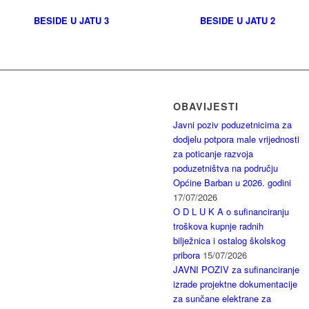
BESIDE U JATU 3
BESIDE U JATU 2
OBAVIJESTI
Javni poziv poduzetnicima za
dodjelu potpora male vrijednosti
za poticanje razvoja
poduzetništva na području
Općine Barban u 2026. godini
17/07/2026
O D L U K A o sufinanciranju
troškova kupnje radnih
bilježnica i ostalog školskog
pribora
15/07/2026
JAVNI POZIV za sufinanciranje
izrade projektne dokumentacije
za sunčane elektrane za