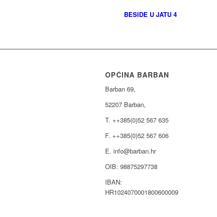
BESIDE U JATU 4
OPĆINA BARBAN
Barban 69,
52207 Barban,
T. ++385(0)52 567 635
F. ++385(0)52 567 606
E. info@barban.hr
OIB: 98875297738
IBAN:
HR1024070001800600009