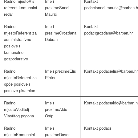
Viši
referent-komunalni
Sandi
sandi.mauric@barban.h
redar
Maurić
Referent za
Grozdana
grozdana@barban.hr
administrativne
Dobran
poslove i
komunalno
gospodarstvo
Elis
elis@barban.hr
Referent za
Pinter
opće poslove i
poslove pisarnice
aldo@barban.h
Voditelj
Aldo
Vlastitog pogona
Osip
Komunalni
Davor