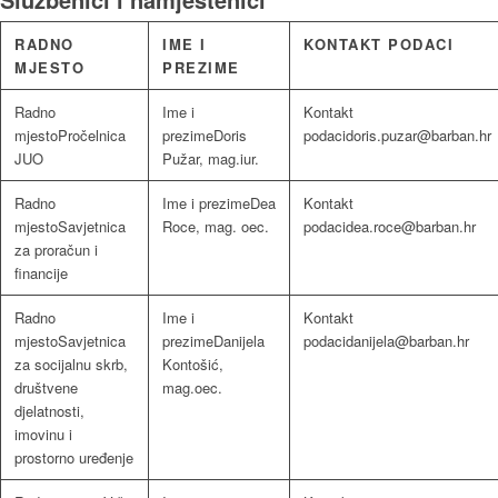
RADNO
IME I
KONTAKT PODACI
MJESTO
PREZIME
Pročelnica
Doris
doris.puzar@barban.hr
JUO
Pužar, mag.iur.
Dea
Savjetnica
Roce, mag. oec.
dea.roce@barban.hr
za proračun i
financije
Savjetnica
Danijela
danijela@barban.hr
za socijalnu skrb,
Kontošić,
društvene
mag.oec.
djelatnosti,
imovinu i
prostorno uređenje