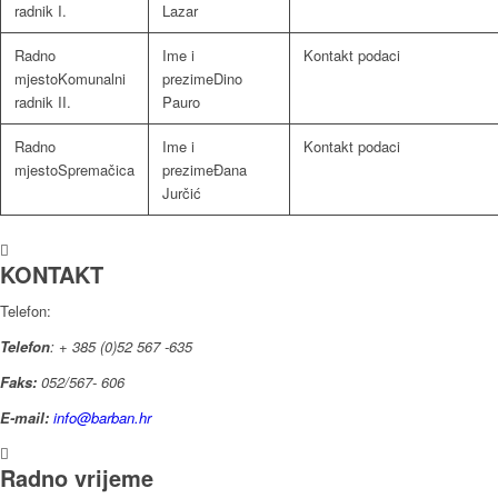
radnik I.
Lazar
Komunalni
Dino
radnik II.
Pauro
Spremačica
Đana
Jurčić
KONTAKT
Telefon:
Telefon
: + 385 (0)52 567 -635
Faks:
052/567- 606
E-mail:
info@barban.hr
Radno vrijeme