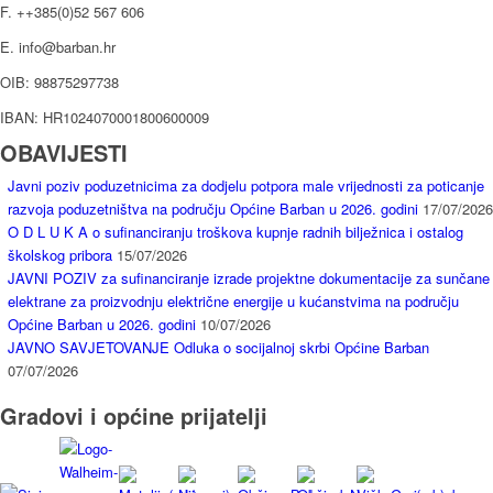
F. ++385(0)52 567 606
E. info@barban.hr
OIB: 98875297738
IBAN: HR1024070001800600009
OBAVIJESTI
Javni poziv poduzetnicima za dodjelu potpora male vrijednosti za poticanje
razvoja poduzetništva na području Općine Barban u 2026. godini
17/07/2026
O D L U K A o sufinanciranju troškova kupnje radnih bilježnica i ostalog
školskog pribora
15/07/2026
JAVNI POZIV za sufinanciranje izrade projektne dokumentacije za sunčane
elektrane za proizvodnju električne energije u kućanstvima na području
Općine Barban u 2026. godini
10/07/2026
JAVNO SAVJETOVANJE Odluka o socijalnoj skrbi Općine Barban
07/07/2026
Gradovi i općine prijatelji