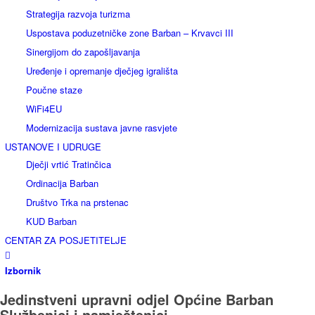
Strategija razvoja turizma
Uspostava poduzetničke zone Barban – Krvavci III
Sinergijom do zapošljavanja
Uređenje i opremanje dječjeg igrališta
Poučne staze
WiFi4EU
Modernizacija sustava javne rasvjete
USTANOVE I UDRUGE
Dječji vrtić Tratinčica
Ordinacija Barban
Društvo Trka na prstenac
KUD Barban
CENTAR ZA POSJETITELJE
Izbornik
Jedinstveni upravni odjel Općine Barban
Službenici i namještenici