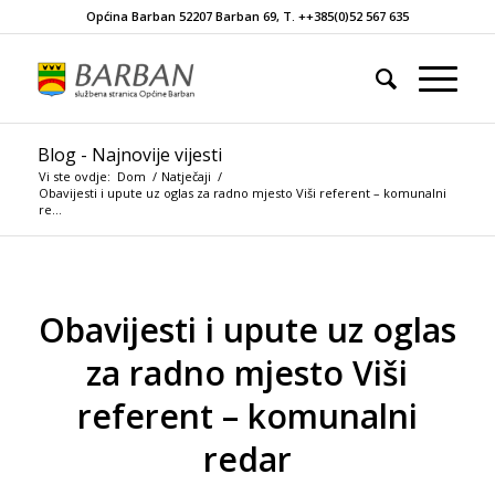
Općina Barban 52207 Barban 69, T. ++385(0)52 567 635
Blog - Najnovije vijesti
Vi ste ovdje:
Dom
/
Natječaji
/
Obavijesti i upute uz oglas za radno mjesto Viši referent – komunalni
re...
Obavijesti i upute uz oglas
za radno mjesto Viši
referent – komunalni
redar