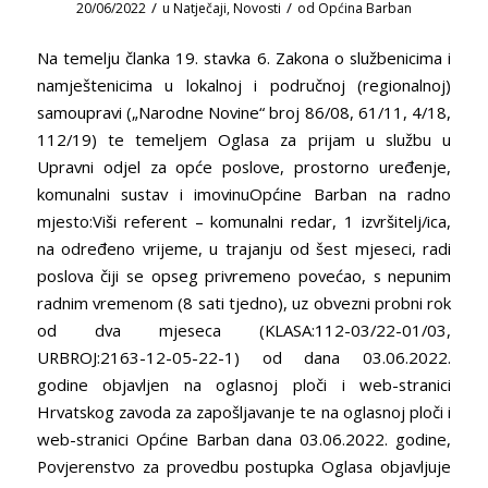
/
/
20/06/2022
u
Natječaji
,
Novosti
od
Općina Barban
Na temelju članka 19. stavka 6. Zakona o službenicima i
namještenicima u lokalnoj i područnoj (regionalnoj)
samoupravi („Narodne Novine“ broj 86/08, 61/11, 4/18,
112/19) te temeljem Oglasa za prijam u službu u
Upravni odjel za opće poslove, prostorno uređenje,
komunalni sustav i imovinuOpćine Barban na radno
mjesto:Viši referent – komunalni redar, 1 izvršitelj/ica,
na određeno vrijeme, u trajanju od šest mjeseci, radi
poslova čiji se opseg privremeno povećao, s nepunim
radnim vremenom (8 sati tjedno), uz obvezni probni rok
od dva mjeseca (KLASA:112-03/22-01/03,
URBROJ:2163-12-05-22-1) od dana 03.06.2022.
godine objavljen na oglasnoj ploči i web-stranici
Hrvatskog zavoda za zapošljavanje te na oglasnoj ploči i
web-stranici Općine Barban dana 03.06.2022. godine,
Povjerenstvo za provedbu postupka Oglasa objavljuje