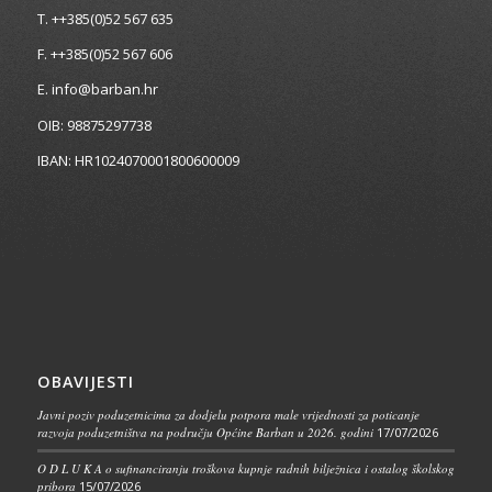
T. ++385(0)52 567 635
F. ++385(0)52 567 606
E. info@barban.hr
OIB: 98875297738
IBAN: HR1024070001800600009
OBAVIJESTI
Javni poziv poduzetnicima za dodjelu potpora male vrijednosti za poticanje
razvoja poduzetništva na području Općine Barban u 2026. godini
17/07/2026
O D L U K A o sufinanciranju troškova kupnje radnih bilježnica i ostalog školskog
pribora
15/07/2026