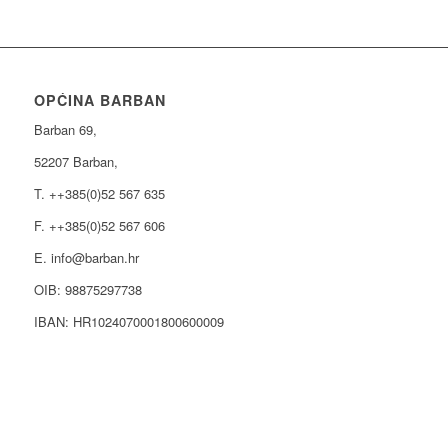
OPĆINA BARBAN
Barban 69,
52207 Barban,
T. ++385(0)52 567 635
F. ++385(0)52 567 606
E. info@barban.hr
OIB: 98875297738
IBAN: HR1024070001800600009