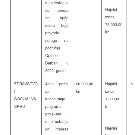
manifestacija
Najviši
od interesa
iznos
za opće
75.000,00
dobro koje
kn
provode
udruge na
području
Općine
Barban u
2022. godini
ZDRAVSTVO
Javni poziv
20.000,00
Najniži
5
I
za
kn
iznos
SOCIJALNA
financiranje
1.000,00
SKRB
programa,
kn
projekata i
manifestacija
Najviši
od interesa