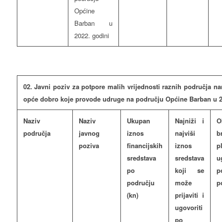
Općine
Barban u
2022. godini
02. Javni poziv za potpore malih vrijednosti raznih područja na
opće dobro koje provode udruge na području Općine Barban u 2
Naziv
Naziv
Ukupan
Najniži i
O
područja
javnog
iznos
najviši
b
poziva
financijskih
iznos
p
sredstava
sredstava
u
po
koji se
p
području
može
p
(kn)
prijaviti i
ugovoriti
po