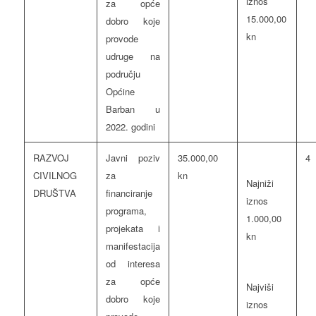
iznos
za opće
15.000,00
dobro koje
kn
provode
udruge na
području
Općine
Barban u
2022. godini
RAZVOJ
Javni poziv
35.000,00
4
CIVILNOG
za
kn
Najniži
DRUŠTVA
financiranje
iznos
programa,
1.000,00
projekata i
kn
manifestacija
od interesa
za opće
Najviši
dobro koje
iznos