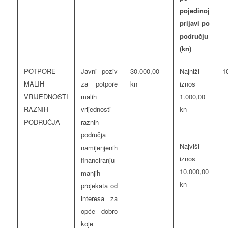
pojedinoj
prijavi po
području
(kn)
POTPORE
Javni poziv
30.000,00
Najniži
1
MALIH
za potpore
kn
iznos
VRIJEDNOSTI
malih
1.000,00
RAZNIH
vrijednosti
kn
PODRUČJA
raznih
područja
Najviši
namijenjenih
iznos
financiranju
10.000,00
manjih
kn
projekata od
interesa za
opće dobro
koje