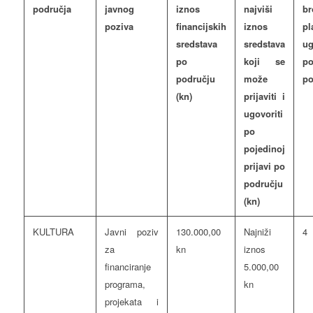
područja
javnog
iznos
najviši
br
poziva
financijskih
iznos
pl
sredstava
sredstava
ug
po
koji se
p
području
može
po
(kn)
prijaviti i
ugovoriti
po
pojedinoj
prijavi po
području
(kn)
KULTURA
Javni poziv
130.000,00
Najniži
4
za
kn
iznos
financiranje
5.000,00
programa,
kn
projekata i