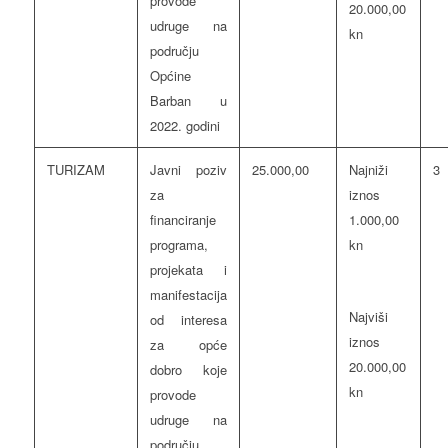
provode
20.000,00
udruge na
kn
području
Općine
Barban u
2022. godini
TURIZAM
Javni poziv
25.000,00
Najniži
3
za
iznos
financiranje
1.000,00
programa,
kn
projekata i
manifestacija
Najviši
od interesa
iznos
za opće
20.000,00
dobro koje
kn
provode
udruge na
području