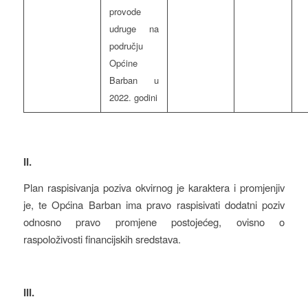
provode
udruge na
području
Općine
Barban u
2022. godini
II.
Plan raspisivanja poziva okvirnog je karaktera i promjenjiv
je, te Općina Barban ima pravo raspisivati dodatni poziv
odnosno pravo promjene postojećeg, ovisno o
raspoloživosti financijskih sredstava.
III.