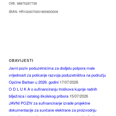
OIB: 98875297738
IBAN: HR1024070001800600009
OBAVIJESTI
Javni poziv poduzetnicima za dodjelu potpora male
vrijednosti za poticanje razvoja poduzetništva na području
Općine Barban u 2026. godini
17/07/2026
O D L U K A o sufinanciranju troškova kupnje radnih
bilježnica i ostalog školskog pribora
15/07/2026
JAVNI POZIV za sufinanciranje izrade projektne
dokumentacije za sunčane elektrane za proizvodnju