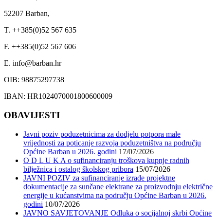
52207 Barban,
T. ++385(0)52 567 635
F. ++385(0)52 567 606
E. info@barban.hr
OIB: 98875297738
IBAN: HR1024070001800600009
OBAVIJESTI
Javni poziv poduzetnicima za dodjelu potpora male
vrijednosti za poticanje razvoja poduzetništva na području
Općine Barban u 2026. godini
17/07/2026
O D L U K A o sufinanciranju troškova kupnje radnih
bilježnica i ostalog školskog pribora
15/07/2026
JAVNI POZIV za sufinanciranje izrade projektne
dokumentacije za sunčane elektrane za proizvodnju električne
energije u kućanstvima na području Općine Barban u 2026.
godini
10/07/2026
JAVNO SAVJETOVANJE Odluka o socijalnoj skrbi Općine