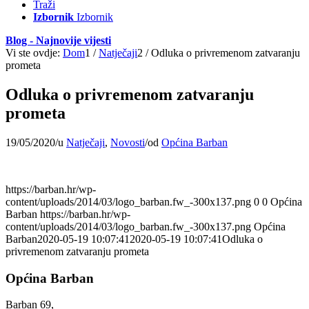
Traži
Izbornik
Izbornik
Blog - Najnovije vijesti
Vi ste ovdje:
Dom
1
/
Natječaji
2
/
Odluka o privremenom zatvaranju
prometa
Odluka o privremenom zatvaranju
prometa
19/05/2020
/
u
Natječaji
,
Novosti
/
od
Općina Barban
https://barban.hr/wp-
content/uploads/2014/03/logo_barban.fw_-300x137.png
0
0
Općina
Barban
https://barban.hr/wp-
content/uploads/2014/03/logo_barban.fw_-300x137.png
Općina
Barban
2020-05-19 10:07:41
2020-05-19 10:07:41
Odluka o
privremenom zatvaranju prometa
Općina Barban
Barban 69,