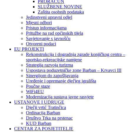
PRORAČUN
SLUŽBENE NOVINE
Zaštita osobnih podataka
Jedinstveni upravni odjel
Mjesni odbori
Pristup informacijama
Pritužbe na rad općinskih tijela
Savjetovanje s javnošću
Otvoreni podaci
EU PROJEKTI
Rekonstrukcija i dogradnja zgrade konjičkog centra –
sportsko-rekreacijske namjene
Strategija razvoja turizma
Uspostava poduzetničke zone Barban – Krvavci III
Sinergijom do zapošljavanja
Uređenje i opremanje dječjeg igrališta
Poučne staze
WiFi4EU
Modernizacija sustava javne rasvjete
USTANOVE I UDRUGE
Dječji vrtić Tratinčica
Ordinacija Barban
Društvo Trka na prstenac
KUD Barban
CENTAR ZA POSJETITELJE