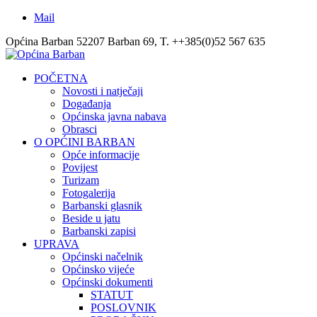
Mail
Općina Barban 52207 Barban 69, T. ++385(0)52 567 635
POČETNA
Novosti i natječaji
Događanja
Općinska javna nabava
Obrasci
O OPĆINI BARBAN
Opće informacije
Povijest
Turizam
Fotogalerija
Barbanski glasnik
Beside u jatu
Barbanski zapisi
UPRAVA
Općinski načelnik
Općinsko vijeće
Općinski dokumenti
STATUT
POSLOVNIK