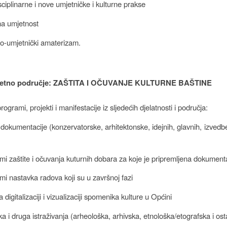
sciplinarne i nove umjetničke i kulturne prakse
lna umjetnost
no-umjetnički amaterizam.
itetno područje: ZAŠTITA I OČUVANJE KULTURNE BAŠTINE
programi, projekti i manifestacije iz sljedećih djelatnosti i područja:
dokumentacije (konzervatorske, arhitektonske, idejnih, glavnih, izvedbe
mi zaštite i očuvanja kuturnih dobara za koje je pripremljena dokument
mi nastavka radova koji su u završnoj fazi
 digitalizaciji i vizualizaciji spomenika kulture u Općini
a i druga istraživanja (arheološka, arhivska, etnološka/etografska i ost