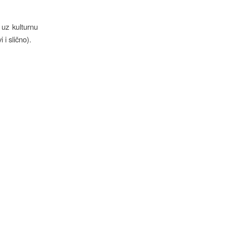
 uz kulturnu
 i slično).