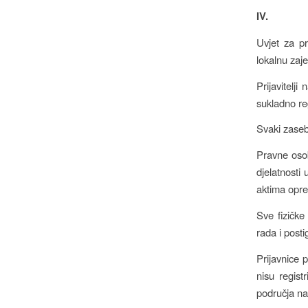
IV.
Uvjet za pr
lokalnu zaj
Prijavitelji
sukladno reg
Svaki zaseb
Pravne osob
djelatnosti
aktima opred
Sve fizičke
rada i posti
Prijavnice 
nisu registr
područja na