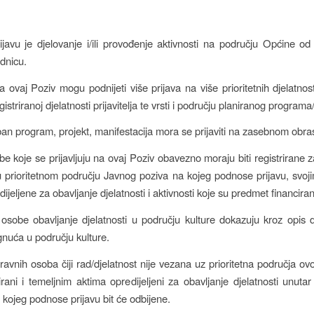
ijavu je djelovanje i/ili provođenje aktivnosti na području Općine od
ednicu.
 na ovaj Poziv mogu podnijeti više prijava na više prioritetnih djelatnos
istriranoj djelatnosti prijavitelja te vrsti i području planiranog programa
an program, projekt, manifestacija mora se prijaviti na zasebnom obra
e koje se prijavljuju na ovaj Poziv obavezno moraju biti registrirane z
 u prioritetnom području Javnog poziva na kojeg podnose prijavu, svoj
ijeljene za obavljanje djelatnosti i aktivnosti koje su predmet financiran
 osobe obavljanje djelatnosti u području kulture dokazuju kroz opis
gnuća u području kulture.
pravnih osoba čiji rad/djelatnost nije vezana uz prioritetna područja ov
irani i temeljnim aktima opredijeljeni za obavljanje djelatnosti unutar
 kojeg podnose prijavu bit će odbijene.