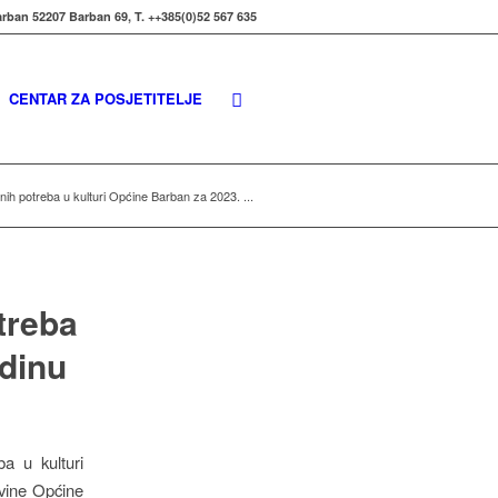
rban 52207 Barban 69, T. ++385(0)52 567 635
CENTAR ZA POSJETITELJE
nih potreba u kulturi Općine Barban za 2023. ...
treba
odinu
ba u kulturi
ovine Općine