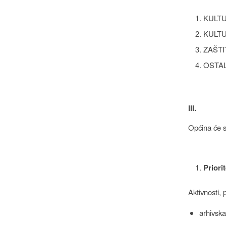
KULT
KULT
ZAŠTI
OSTAL
III.
Općina će su
Prior
Aktivnosti, 
arhivska