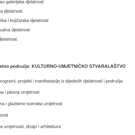
o-galerijska djelatnost
na djelatnost
čka i knjižarska djelatnost
ualna djelatnost
djelatnost.
itetno područje: KULTURNO-UMJETNIČKO STVARALAŠTVO
programi, projekti i manifestacije iz sljedećih djelatnosti i područja:
a i plesna umjetnost
na i glazbeno-scenska umjetnost
vnost
e umjetnosti, dizajn i arhitektura