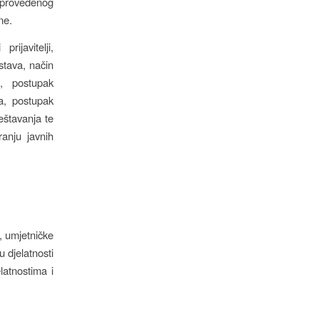
u provedenog
ne.
rijavitelji,
edstava, način
a, postupak
a, postupak
eštavanja te
ranju javnih
, umjetničke
u djelatnosti
latnostima i