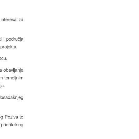
 interesa za
ti i područja
/projekta.
scu.
a obavljanje
im temeljnim
ja.
 dosadašnjeg
og Poziva te
 prioritetnog