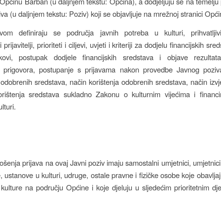
 Općinu Barban (u daljnjem tekstu: Općina), a dodjeljuju se na temelj
a (u daljnjem tekstu: Poziv) koji se objavljuje na mrežnoj stranici Opći
m definiraju se područja javnih potreba u kulturi, prihvatljivi p
i prijavitelji, prioriteti i ciljevi, uvjeti i kriteriji za dodjelu financijskih sr
okovi, postupak dodjele financijskih sredstava i objave rezultat
 prigovora, postupanje s prijavama nakon provedbe Javnog poziv
odobrenih sredstava, način korištenja odobrenih sredstava, način izvj
rištenja sredstava sukladno Zakonu o kulturnim vijećima i financi
lturi.
šenja prijava na ovaj Javni poziv imaju samostalni umjetnici, umjetnici
, ustanove u kulturi, udruge, ostale pravne i fizičke osobe koje obavljaj
 kulture na području Općine i koje djeluju u sljedećim prioritetnim dje