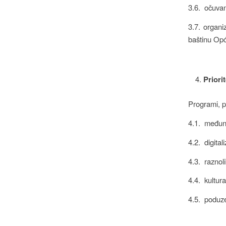
3.6. očuvan
3.7. organi
baštinu Opći
Prior
Programi, pr
4.1. međun
4.2. digital
4.3. raznoli
4.4. kultur
4.5. poduzet