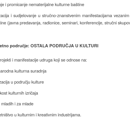
je i promicanje nematerijalne kulturne baštine
zacija i sudjelovanje u stručno-znanstvenim manifestacijama vezanim
ne (javna predavanja, radionice, seminari, konferencije, stručni skupovi
itetno područje: OSTALA PODRUČJA U KULTURI
ojekti i manifestacije udruga koji se odnose na:
arodna kulturna suradnja
izacija u području kulture
kost kulturnih izričaja
a mladih i za mlade
ništvo u kulturnim i kreativnim industrijama.