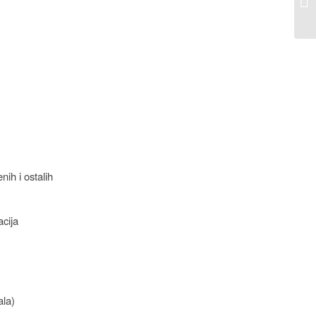
nih i ostalih
acija
ala)