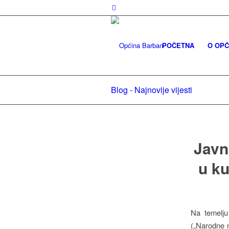
POČETNA
O OPĆ
Blog - Najnovije vijesti
Javn
u ku
Na temelju 
(„Narodne n