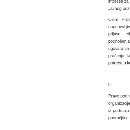
interesa za
Javnog poziv
Ovim Pozivo
neprihvatljiv
prijave, r
podnošenja
ugovaranja 
praćenja ko
potreba u ku
II.
Pravo podno
organizacije
iz područja
područjima: