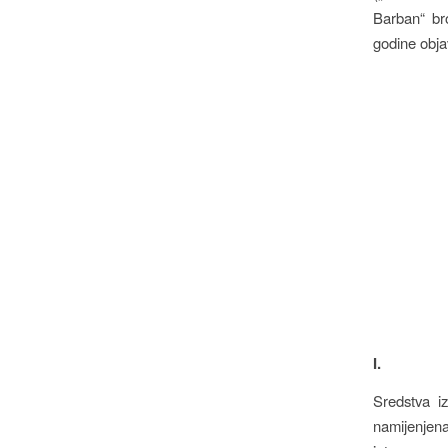
Barban“ br
godine objav
I.
Sredstva i
namijenjena