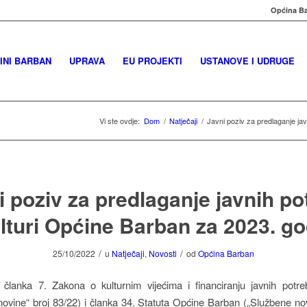
Općina Ba
INI BARBAN
UPRAVA
EU PROJEKTI
USTANOVE I UDRUGE
Vi ste ovdje:
Dom
/
Natječaji
/
Javni poziv za predlaganje jav
i poziv za predlaganje javnih po
lturi Općine Barban za 2023. g
/
/
25/10/2022
u
Natječaji
,
Novosti
od
Općina Barban
članka 7. Zakona o kulturnim vijećima i financiranju javnih potre
ovine“ broj 83/22) i članka 34. Statuta Općine Barban („Službene n