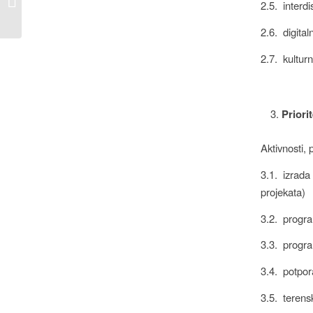
2.5. interdi
putem prikupljanja
pisanih ponuda
2.6. digita
2.7. kultur
Prior
Aktivnosti, 
3.1. izrada 
projekata)
3.2. progra
3.3. progra
3.4. potpora
3.5. terensk