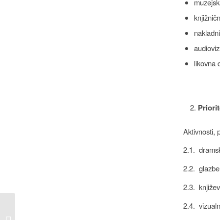
muzejska
knjižnič
nakladni
audioviz
likovna 
Prior
Aktivnosti, 
2.1. dramsk
2.2. glazbe
2.3. knjiže
2.4. vizualn
JAVNI NATJEČAJ za
prodaju nekretnina