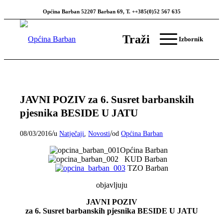
Općina Barban 52207 Barban 69, T. ++385(0)52 567 635
Traži
Izbornik
JAVNI POZIV za 6. Susret barbanskih
pjesnika BESIDE U JATU
/
/
08/03/2016
u
Natječaji
,
Novosti
od
Općina Barban
Općina Barban
KUD Barban
TZO Barban
objavljuju
JAVNI POZIV
za 6. Susret barbanskih pjesnika BESIDE U JATU