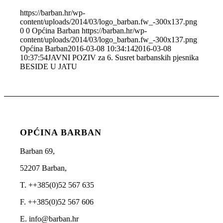
https://barban.hr/wp-
content/uploads/2014/03/logo_barban.fw_-300x137.png
0
0
Općina Barban
https://barban.hr/wp-
content/uploads/2014/03/logo_barban.fw_-300x137.png
Općina Barban
2016-03-08 10:34:14
2016-03-08
10:37:54
JAVNI POZIV za 6. Susret barbanskih pjesnika
BESIDE U JATU
OPĆINA BARBAN
Barban 69,
52207 Barban,
T. ++385(0)52 567 635
F. ++385(0)52 567 606
E. info@barban.hr