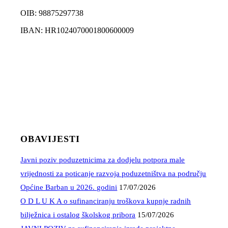
OIB: 98875297738
IBAN: HR1024070001800600009
OBAVIJESTI
Javni poziv poduzetnicima za dodjelu potpora male
vrijednosti za poticanje razvoja poduzetništva na području
Općine Barban u 2026. godini
17/07/2026
O D L U K A o sufinanciranju troškova kupnje radnih
bilježnica i ostalog školskog pribora
15/07/2026