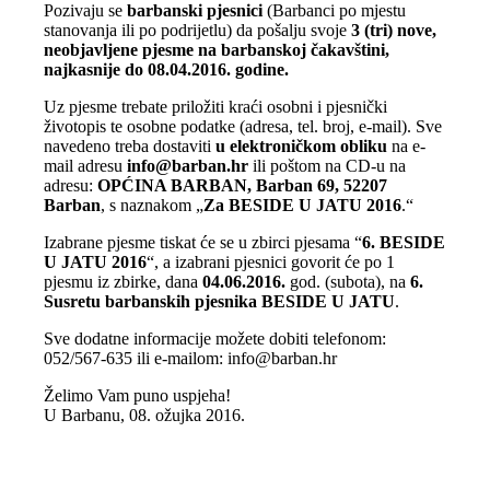
Pozivaju se
barbanski pjesnici
(Barbanci po mjestu
stanovanja ili po podrijetlu) da pošalju svoje
3 (tri) nove,
neobjavljene pjesme na barbanskoj čakavštini,
najkasnije do 08.04.2016. godine.
Uz pjesme trebate priložiti kraći osobni i pjesnički
životopis te osobne podatke (adresa, tel. broj, e-mail). Sve
navedeno treba dostaviti
u elektroničkom obliku
na e-
mail adresu
info@barban.hr
ili poštom na CD-u na
adresu:
OPĆINA BARBAN, Barban 69, 52207
Barban
, s naznakom „
Za BESIDE U JATU 2016
.“
Izabrane pjesme tiskat će se u zbirci pjesama “
6. BESIDE
U JATU 2016
“, a izabrani pjesnici govorit će po 1
pjesmu iz zbirke, dana
04.06.2016.
god. (subota), na
6.
Susretu barbanskih pjesnika BESIDE U JATU
.
Sve dodatne informacije možete dobiti telefonom:
052/567-635 ili e-mailom: info@barban.hr
Želimo Vam puno uspjeha!
U Barbanu, 08. ožujka 2016.