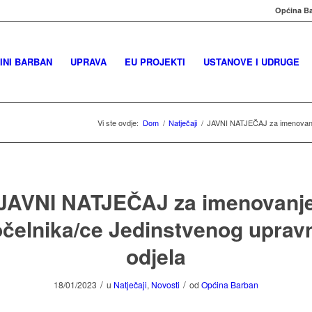
Općina Ba
INI BARBAN
UPRAVA
EU PROJEKTI
USTANOVE I UDRUGE
Vi ste ovdje:
Dom
/
Natječaji
/
JAVNI NATJEČAJ za imenovanje 
JAVNI NATJEČAJ za imenovanj
očelnika/ce Jedinstvenog uprav
odjela
/
/
18/01/2023
u
Natječaji
,
Novosti
od
Općina Barban