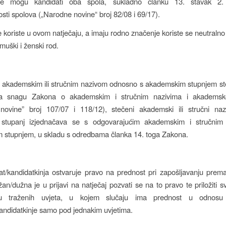
 se mogu kandidati oba spola, sukladno članku 13. stavak 2
sti spolova („Narodne novine“ broj 82/08 i 69/17).
se koriste u ovom natječaju, a imaju rodno značenje koriste se neutraln
muški i ženski rod.
akademskim ili stručnim nazivom odnosno s akademskim stupnjem ste
na snagu Zakona o akademskim i stručnim nazivima i akademsk
novine” broj 107/07 i 118/12), stečeni akademski ili stručni na
stupanj izjednačava se s odgovarajućim akademskim i stručnim 
 stupnjem, u skladu s odredbama članka 14. toga Zakona.
at/kandidatkinja ostvaruje pravo na prednost pri zapošljavanju pre
an/dužna je u prijavi na natječaj pozvati se na to pravo te priložiti 
nju traženih uvjeta, u kojem slučaju ima prednost u odnosu
andidatkinje samo pod jednakim uvjetima.