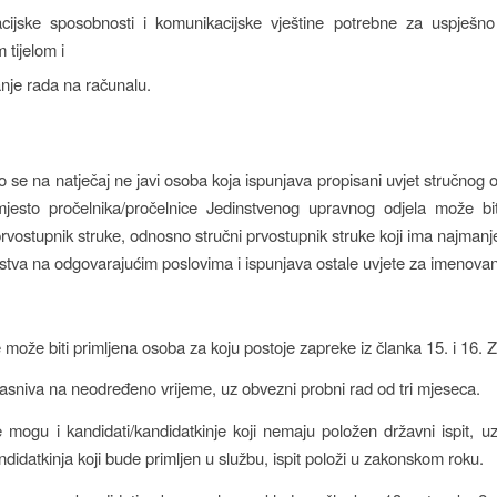
acijske sposobnosti i komunikacijske vještine potrebne za uspješno
 tijelom i
nje rada na računalu.
o se na natječaj ne javi osoba koja ispunjava propisani uvjet stručnog 
jesto pročelnika/pročelnice Jedinstvenog upravnog odjela može bi
 prvostupnik struke, odnosno stručni prvostupnik struke koji ima najmanj
stva na odgovarajućim poslovima i ispunjava ostale uvjete za imenovan
 može biti primljena osoba za koju postoje zapreke iz članka 15. i 16. 
asniva na neodređeno vrijeme, uz obvezni probni rad od tri mjeseca.
e mogu i kandidati/kandidatkinje koji nemaju položen državni ispit, 
didatkinja koji bude primljen u službu, ispit položi u zakonskom roku.