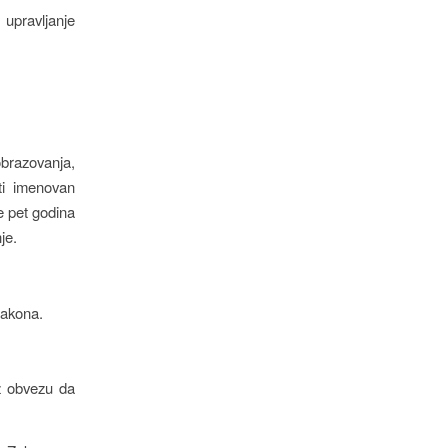
 upravljanje
obrazovanja,
ti imenovan
e pet godina
je.
Zakona.
uz obvezu da