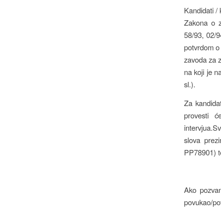
Kandidati / 
Zakona o za
58/93, 02/9
potvrdom o 
zavoda za za
na koji je 
sl.).
Za kandidat
provesti ć
intervjua.S
slova prez
PP78901) te
Ako pozvani
povukao/pov