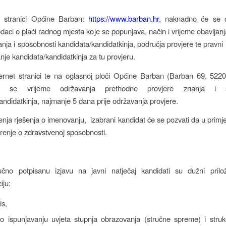
t stranici Općine Barban:
https://www.barban.hr
, naknadno će se ob
odaci o plaći radnog mjesta koje se popunjava, način i vrijeme obavljan
nja i sposobnosti kandidata/kandidatkinja, područja provjere te pravni i
nje kandidata/kandidatkinja za tu provjeru.
ternet stranici te na oglasnoj ploči Općine Barban (Barban 69, 52
e se vrijeme održavanja prethodne provjere znanja i s
andidatkinja, najmanje 5 dana prije održavanja provjere.
enja rješenja o imenovanju, izabrani kandidat će se pozvati da u prim
erenje o zdravstvenoj sposobnosti.
učno potpisanu izjavu na javni natječaj kandidati su dužni priloži
iju:
is,
o ispunjavanju uvjeta stupnja obrazovanja (stručne spreme) i stru