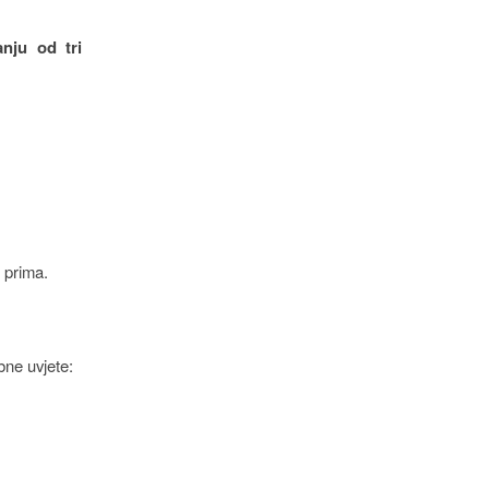
anju od tri
 prima.
bne uvjete: