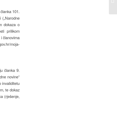
 članka 101.
ji („Narodne
sim dokaza o
sti prilikom
 i članovima
v.hr/moja-
ju članka 9.
odne novine“
invaliditetu
om, te dokaz
a (rješenje,