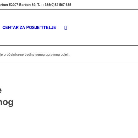
rban 52207 Barban 69, T. ++385(0)52 567 635
CENTAR ZA POSJETITELJE
pročelnika/ce Jedinstvenog upravnog odjel...
e
nog