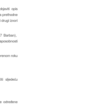
javiti opis
ja prethodne
 drugi izvori
207 Barban),
posobnosti
jerenom roku
ti sljedeću
ke određene