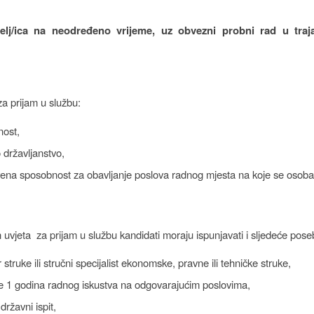
telj/ica na neodređeno vrijeme, uz obvezni probni rad u traj
za prijam u službu:
nost,
 državljanstvo,
vena sposobnost za obavljanje poslova radnog mjesta na koje se osoba
 uvjeta za prijam u službu kandidati moraju ispunjavati i sljedeće pose
 struke ili stručni specijalist ekonomske, pravne ili tehničke struke,
e 1 godina radnog iskustva na odgovarajućim poslovima,
državni ispit,