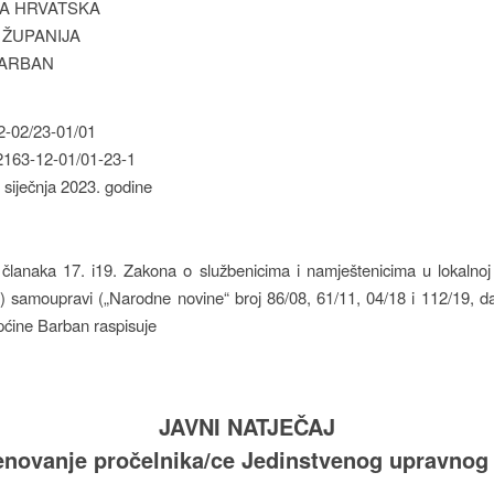
A HRVATSKA
 ŽUPANIJA
BARBAN
-02/23-01/01
163-12-01/01-23-1
 siječnja 2023. godine
članaka 17. i19. Zakona o službenicima i namještenicima u lokalnoj
j) samoupravi („Narodne novine“ broj 86/08, 61/11, 04/18 i 112/19, da
ćine Barban raspisuje
JAVNI NATJEČAJ
enovanje pročelnika/ce Jedinstvenog upravnog 