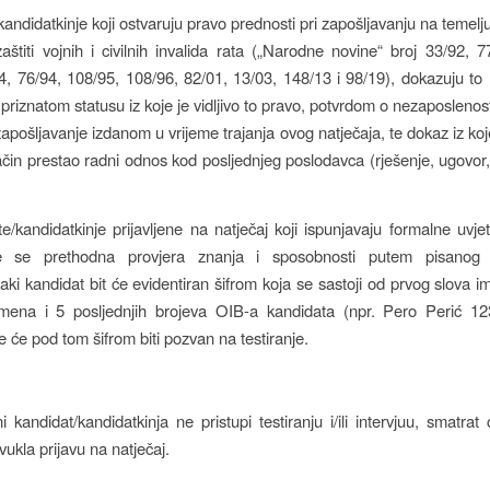
kandidatkinje koji ostvaruju pravo prednosti pri zapošljavanju na temelj
štiti vojnih i civilnih invalida rata („Narodne novine“ broj 33/92, 7
4, 76/94, 108/95, 108/96, 82/01, 13/03, 148/13 i 98/19), dokazuju to r
priznatom statusu iz koje je vidljivo to pravo, potvrdom o nezaposlenos
pošljavanje izdanom u vrijeme trajanja ovog natječaja, te dokaz iz koje
način prestao radni odnos kod posljednjeg poslodavca (rješenje, ugovor
e/kandidatkinje prijavljene na natječaj koji ispunjavaju formalne uvjet
e se prethodna provjera znanja i sposobnosti putem pisanog t
vaki kandidat bit će evidentiran šifrom koja se sastoji od prvog slova i
imena i 5 posljednjih brojeva OIB-a kandidata (npr. Pero Perić 1
 će pod tom šifrom biti pozvan na testiranje.
 kandidat/kandidatkinja ne pristupi testiranju i/ili intervjuu, smatrat
ukla prijavu na natječaj.