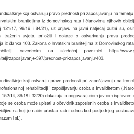
andidatkinje koji ostvaruju pravo prednosti pri zapošljavanju na temelju
vatskim braniteljima iz domovinskog rata i članovima njihovih obitel
j 121/17, 98/19 i 84/21), uz prijavu na javni natječaj dužni su, o
u traženih uvjeta, priložiti i dokaze o ostvarivanju prava predno
ja iz članka 103. Zakona o hrvatskim braniteljima iz Domovinskog rata
obitelji, navedenim na sljedećoj poveznici https://www.go
itelji/zaposljavanje-397/prednost-pri-zaposljavanju/403.
andidatkinje koji ostvaruju pravo prednosti pri zapošljavanju na temel
ofesionalnoj rehabilitaciji i zapošljavanju osoba s invaliditetom („Nar
, 152/14, 39/18 i 32/20) dokazuju to odgovarajućom javnom ispravom o 
koje se osoba može upisati u očevidnik zaposlenih osoba s invaliditet
 vidljivo na koji je način prestao radni odnos kod posljednjeg poslodavc
azum i sl.).