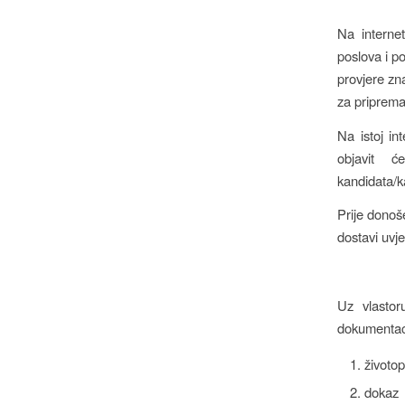
Na interne
poslova i p
provjere zna
za priprema
Na istoj in
objavit ć
kandidata/k
Prije donoš
dostavi uvj
Uz vlastor
dokumentac
životop
dokaz 