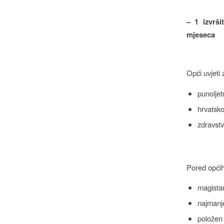
– 1 izvrši
mjeseca
Opći uvjeti 
punoljet
hrvatsko
zdravst
Pored općih
magistar
najmanj
položen 