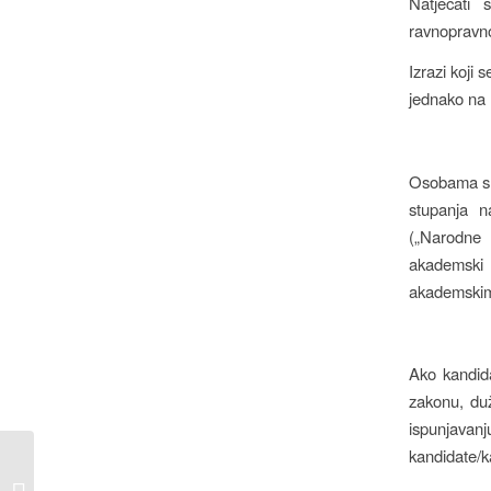
Natjecati
ravnopravno
Izrazi koji 
jednako na 
Osobama s 
stupanja 
(„Narodne 
akademski 
akademskim
Ako kandid
zakonu, duž
ispunjava
kandidate/k
Sterilizacija mačaka u
Istri po akcijskim