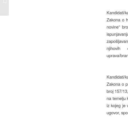
cijenama i u 2023
Kandidati/k
Zakona o hr
novine“ bro
ispunjavanj
zapošljavan
njihovih 
uprava/bran
Kandidati/k
Zakona o pr
broj 157/13
na temelju 
iz kojeg je
ugovor, spor