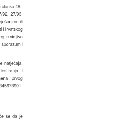
u članka 48.f
7/92, 27/93,
ješenjem ili
ti Hrvatskog
g je vidljivo
, sporazum i
e natječaja,
estiranja i
mena i prvog
2345678901-
 će se da je