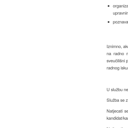
organiz
upravnim
poznava
Iznimno, ak
na radno m
sveučilišni
radnog isku
U službu ne
Služba se z
Natjecati s
kandidat/kan