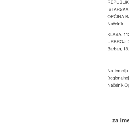
REPUBLIK
ISTARSKA
OPĆINA 
Načelnik
KLASA: 112
URBROJ: 2
Barban, 18.
Na temelju 
(regionalno
Načelnik Op
za im