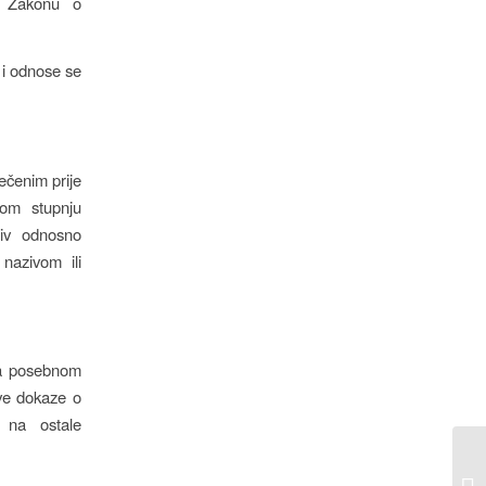
. Zakonu o
o i odnose se
čenim prije
om stupnju
ziv odnosno
nazivom ili
ma posebnom
sve dokaze o
 na ostale