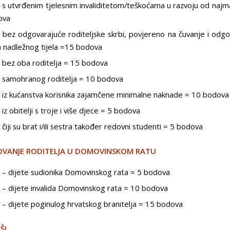
 s utvrđenim tjelesnim invaliditetom/teškoćama u razvoju od naj
ova
 bez odgovarajuće roditeljske skrbi, povjereno na čuvanje i odg
a nadležnog tijela =15 bodova
 bez oba roditelja = 15 bodova
 samohranog roditelja = 10 bodova
 iz kućanstva korisnika zajamčene minimalne naknade = 10 bodova
iz obitelji s troje i više djece = 5 bodova
čiji su brat i/ili sestra također redovni studenti = 5 bodova
LOVANJE RODITELJA U DOMOVINSKOM RATU
 – dijete sudionika Domovinskog rata = 5 bodova
 – dijete invalida Domovinskog rata = 10 bodova
 – dijete poginulog hrvatskog branitelja = 15 bodova
ŠI