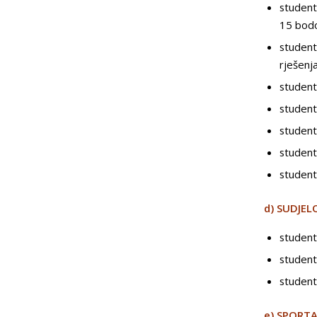
student
15 bod
student
rješenj
student
student
student
student 
student 
d) SUDJE
student
student
student
e) SPORTA