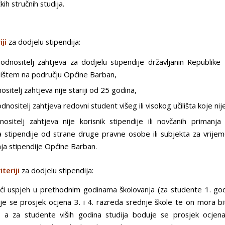
čkih stručnih studija.
iji
za dodjelu stipendija:
odnositelj zahtjeva za dodjelu stipendije državljanin Republike
lištem na području Općine Barban,
sitelj zahtjeva nije stariji od 25 godina,
dnositelj zahtjeva redovni student višeg ili visokog učilišta koje nij
ositelj zahtjeva nije korisnik stipendije ili novčanih primanja
ja stipendije od strane druge pravne osobe ili subjekta za vrijem
nja stipendije Općine Barban.
teriji
za dodjelu stipendija:
pći uspjeh u prethodnim godinama školovanja (za studente 1. god
je se prosjek ocjena 3. i 4. razreda srednje škole te on mora bi
, a za studente viših godina studija boduje se prosjek ocjen