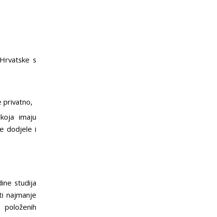
 Hrvatske s
e privatno,
 koja imaju
e dodjele i
ine studija
ti najmanje
a položenih