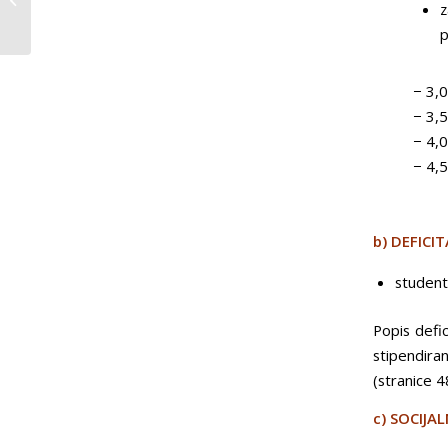
z
VIJEĆA MJESNIH
p
ODBORA MJESNI
ODBOR MANJADVO...
− 3,
− 3,
− 4,
− 4,
b) DEFIC
student
Popis defic
stipendira
(stranice 4
c) SOCIJAL