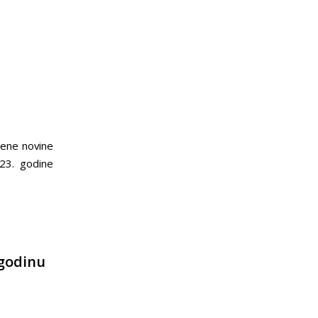
bene novine
23. godine
 godinu