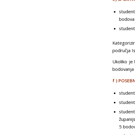
student
bodova
student
Kategorizi
područja Is
Ukoliko je
bodovanja 
f ) POSEBN
student
student
studen
županij
5 bodo