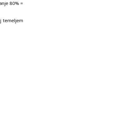
manje 80% =
oj temeljem