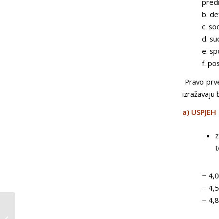
pred
b. de
c. soc
d. su
e. sp
f. po
Pravo prve
izražavaju
a) USPJEH
z
t
− 4,
− 4,
− 4,
REZULTATI
GLASOVANJA IZBORI ZA