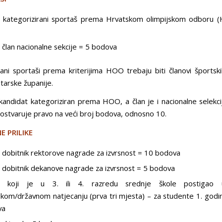
 kategorizirani sportaš prema Hrvatskom olimpijskom odboru 
 član nacionalne sekcije = 5 bodova
rani sportaši prema kriterijima HOO trebaju biti članovi športsk
tarske županije.
 kandidat kategoriziran prema HOO, a član je i nacionalne selekcij
ostvaruje pravo na veći broj bodova, odnosno 10.
E PRILIKE
 dobitnik rektorove nagrade za izvrsnost = 10 bodova
 dobitnik dekanove nagrade za izvrsnost = 5 bodova
t koji je u 3. ili 4. razredu srednje škole postigao 
skom/državnom natjecanju (prva tri mjesta) – za studente 1. godin
va