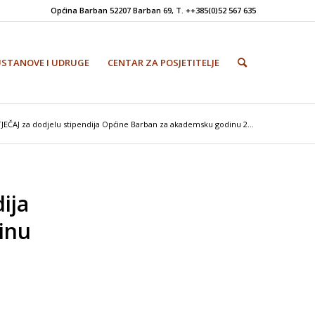
Općina Barban 52207 Barban 69, T. ++385(0)52 567 635
USTANOVE I UDRUGE
CENTAR ZA POSJETITELJE
JEČAJ za dodjelu stipendija Općine Barban za akademsku godinu 2...
ija
inu