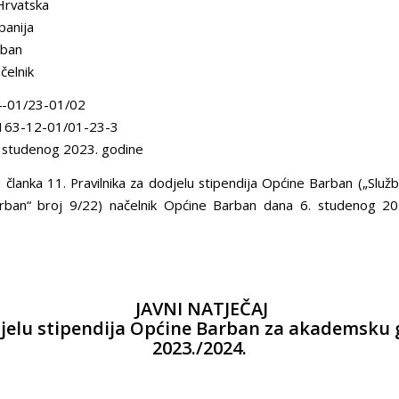
Hrvatska
panija
rban
čelnik
4-01/23-01/02
163-12-01/01-23-3
. studenog 2023. godine
 članka 11. Pravilnika za dodjelu stipendija Općine Barban („Služ
rban“ broj 9/22) načelnik Općine Barban dana 6. studenog 20
JAVNI NATJEČAJ
jelu stipendija Općine Barban za akademsku
2023./2024.