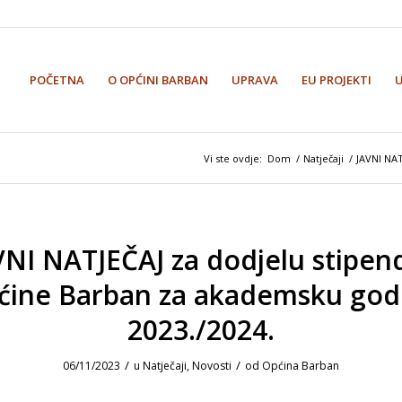
POČETNA
O OPĆINI BARBAN
UPRAVA
EU PROJEKTI
Vi ste ovdje:
Dom
/
Natječaji
/
JAVNI NAT
VNI NATJEČAJ za dodjelu stipend
ćine Barban za akademsku god
2023./2024.
/
/
06/11/2023
u
Natječaji
,
Novosti
od
Općina Barban