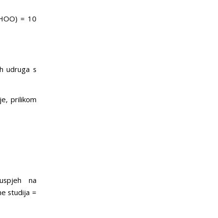
(HOO) = 10
ih udruga s
e, prilikom
uspjeh na
e studija =