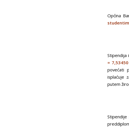
Općina Ba
studentim
Stipendija 
= 7,53450
povećati 
isplaćuje 
putem žiro
Stipendije
preddiplom