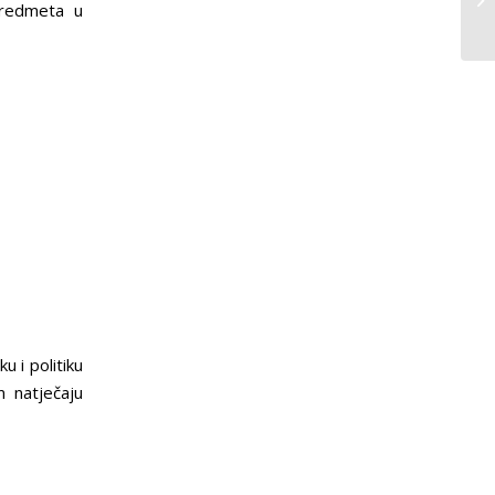
predmeta u
u i politiku
m natječaju