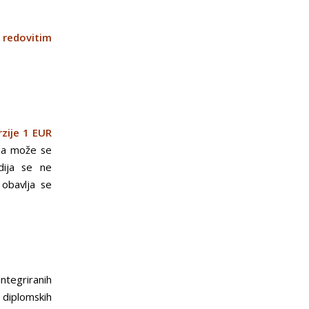
 redovitim
rzije 1 EUR
, a može se
dija se ne
 obavlja se
ntegriranih
 diplomskih