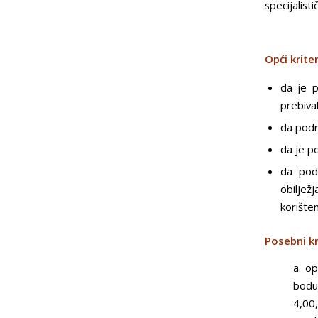
specijalisti
Opći kriter
da je p
prebiva
da podno
da je po
da podn
obiljež
korište
Posebni kri
a. o
bodu
4,00