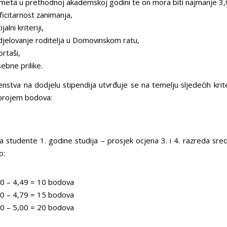
meta u prethodnoj akademskoj godini te on mora biti najmanje 3,
ficitarnost zanimanja,
ijalni kriteriji,
djelovanje roditelja u Domovinskom ratu,
ortaši,
sebne prilike.
nstva na dodjelu stipendija utvrđuje se na temelju sljedećih krite
 brojem bodova:
a studente 1. godine studija – prosjek ocjena 3. i 4. razreda sred
o:
00 – 4,49 = 10 bodova
50 – 4,79 = 15 bodova
80 – 5,00 = 20 bodova