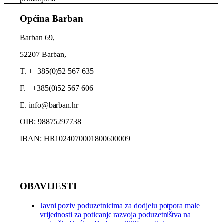
Općina Barban
Barban 69,
52207 Barban,
T. ++385(0)52 567 635
F. ++385(0)52 567 606
E. info@barban.hr
OIB: 98875297738
IBAN: HR1024070001800600009
OBAVIJESTI
Javni poziv poduzetnicima za dodjelu potpora male
vrijednosti za poticanje razvoja poduzetništva na