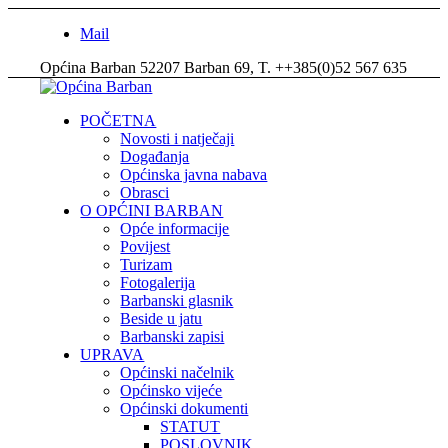
Mail
Općina Barban 52207 Barban 69, T. ++385(0)52 567 635
POČETNA
Novosti i natječaji
Događanja
Općinska javna nabava
Obrasci
O OPĆINI BARBAN
Opće informacije
Povijest
Turizam
Fotogalerija
Barbanski glasnik
Beside u jatu
Barbanski zapisi
UPRAVA
Općinski načelnik
Općinsko vijeće
Općinski dokumenti
STATUT
POSLOVNIK