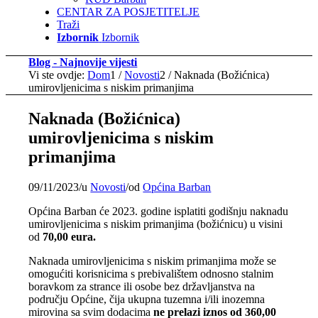
CENTAR ZA POSJETITELJE
Traži
Izbornik
Izbornik
Blog - Najnovije vijesti
Vi ste ovdje:
Dom
1
/
Novosti
2
/
Naknada (Božićnica)
umirovljenicima s niskim primanjima
Naknada (Božićnica)
umirovljenicima s niskim
primanjima
09/11/2023
/
u
Novosti
/
od
Općina Barban
Općina Barban će 2023. godine isplatiti godišnju naknadu
umirovljenicima s niskim primanjima (božićnicu) u visini
od
70,00 eura.
Naknada umirovljenicima s niskim primanjima može se
omogućiti korisnicima s prebivalištem odnosno stalnim
boravkom za strance ili osobe bez državljanstva na
području Općine, čija ukupna tuzemna i/ili inozemna
mirovina sa svim dodacima
ne prelazi iznos od 360,00