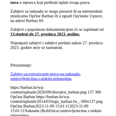
eura
u mjesecu koji prethodi isplati ovoga prava.
Zahtjevi za naknadu se mogu preuzeti ili na internetskim
stranicama Općine Barban ili u zgradi Općinske Uprave,
na adresi Barban 69.
Zahtjevi s popratnom dokumentacijom će se zaprimati od
13.studeni do 27. prosinca 2023. godine.
Nepotpuni zahtjevi i zahtjevi predani nakon 27. prosinca
2023. godine neće se razmatrati.
Preuzimanje:
Zahtjev-za-ostvarivanje-prava-na-naknadu-
umirovljenicima-s-niskim-primanjima
https://barban.hr/wp-
content/uploads/2020/09/obavijest_barban.png
137
300
Općina Barban
https://barban.hr/wp-
content/uploads/2014/03/logo_barban.fw_-300x137.png
Općina Barban
2023-11-09 15:01:11
2023-11-09
15:01:11
Naknada (Božićnica) umirovljenicima s niskim
primanjima