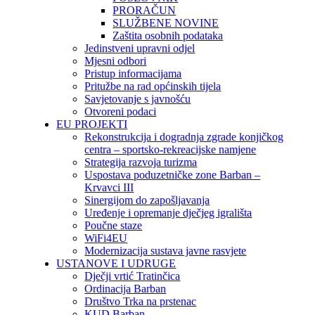
PRORAČUN
SLUŽBENE NOVINE
Zaštita osobnih podataka
Jedinstveni upravni odjel
Mjesni odbori
Pristup informacijama
Pritužbe na rad općinskih tijela
Savjetovanje s javnošću
Otvoreni podaci
EU PROJEKTI
Rekonstrukcija i dogradnja zgrade konjičkog
centra – sportsko-rekreacijske namjene
Strategija razvoja turizma
Uspostava poduzetničke zone Barban –
Krvavci III
Sinergijom do zapošljavanja
Uređenje i opremanje dječjeg igrališta
Poučne staze
WiFi4EU
Modernizacija sustava javne rasvjete
USTANOVE I UDRUGE
Dječji vrtić Tratinčica
Ordinacija Barban
Društvo Trka na prstenac
KUD Barban