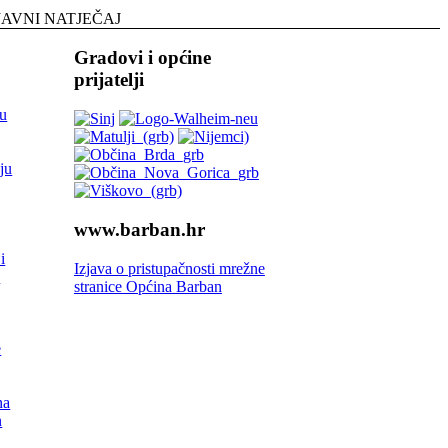
JAVNI NATJEČAJ
Gradovi i općine
prijatelji
lu
ju
www.barban.hr
i
Izjava o pristupačnosti mrežne
a
stranice Općina Barban
e
na
n