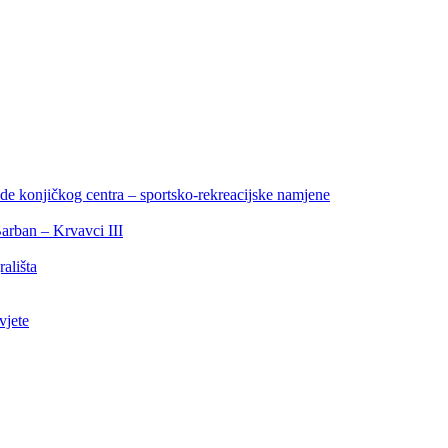
de konjičkog centra – sportsko-rekreacijske namjene
arban – Krvavci III
ališta
vjete