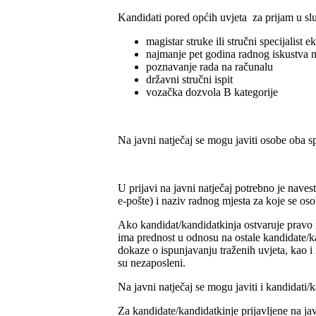
Kandidati pored općih uvjeta za prijam u sl
magistar struke ili stručni specijalist
najmanje pet godina radnog iskustva
poznavanje rada na računalu
državni stručni ispit
vozačka dozvola B kategorije
Na javni natječaj se mogu javiti osobe oba 
U prijavi na javni natječaj potrebno je naves
e-pošte) i naziv radnog mjesta za koje se osob
Ako kandidat/kandidatkinja ostvaruje pravo 
ima prednost u odnosu na ostale kandidate/ka
dokaze o ispunjavanju traženih uvjeta, kao i
su nezaposleni.
Na javni natječaj se mogu javiti i kandidati
Za kandidate/kandidatkinje prijavljene na ja