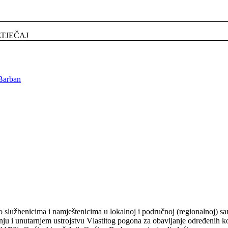
ATJEČAJ
Barban
o službenicima i namještenicima u lokalnoj i područnoj (regionalnoj) 
anju i unutarnjem ustrojstvu Vlastitog pogona za obavljanje određenih 