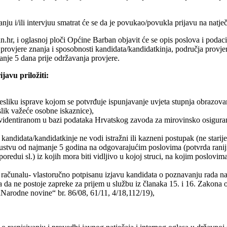
nju i/ili intervjuu smatrat će se da je povukao/povukla prijavu na natječ
r, i oglasnoj ploči Općine Barban objavit će se opis poslova i podaci
provjere znanja i sposobnosti kandidata/kandidatkinja, područja provjer
anje 5 dana prije održavanja provjere.
javu priložiti:
resliku isprave kojom se potvrđuje ispunjavanje uvjeta stupnja obrazova
lik važeće osobne iskaznice),
 evidentiranom u bazi podataka Hrvatskog zavoda za mirovinsko osiguranje
kandidata/kandidatkinje ne vodi istražni ili kazneni postupak (ne starij
stvu od najmanje 5 godina na odgovarajućim poslovima (potvrda ranij
poredui sl.) iz kojih mora biti vidljivo u kojoj struci, na kojim poslovim
ačunalu- vlastoručno potpisanu izjavu kandidata o poznavanju rada 
 da ne postoje zapreke za prijem u službu iz članaka 15. i 16. Zakona 
Narodne novine“ br. 86/08, 61/11, 4/18,112/19),