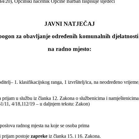
/20), Općinski načelnik Općine Barban raspisuje sljedeći
JAVNI NATJEČAJ
i pogon za obavljanje određenih komunalnih djelatnos
na radno mjesto:
ditelj– 1. klasifikacijskog ranga, 1 izvršitelj/ica, na neodređeno vrije
 prijam u službu iz članka 12. Zakona o službenicima i namještenicima 
1/11, 4/18,112/19 – u daljnjem tekstu: Zakon)
 poslova radnog mjesta na koje se osoba prima
i prijam postoje
zapreke
iz članka 15. i 16. Zakona.