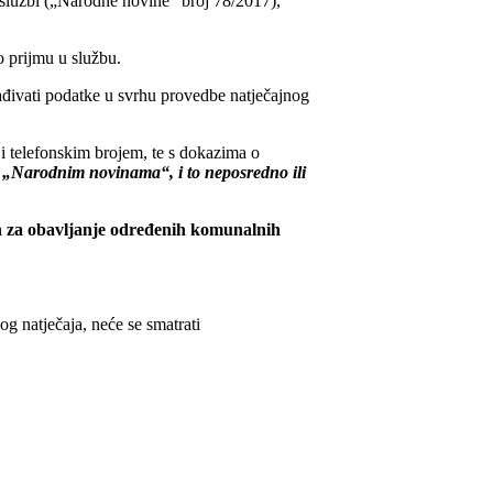
 službi („Narodne novine“ broj 78/2017),
o prijmu u službu.
brađivati podatke u svrhu provedbe natječajnog
 i telefonskim brojem, te s dokazima o
 „Narodnim novinama“, i to neposredno ili
n za obavljanje određenih komunalnih
og natječaja, neće se smatrati