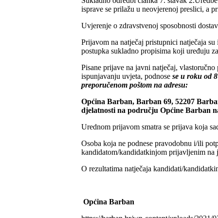
Sukladno odredbi članka 7. stavak 2.Uredbe 
isprave se prilažu u neovjerenoj preslici, a p
Uvjerenje o zdravstvenoj sposobnosti dostavl
Prijavom na natječaj pristupnici natječaja su
postupka sukladno propisima koji uređuju za
Pisane prijave na javni natječaj, vlastoručn
ispunjavanju uvjeta, podnose
se u roku od 
preporučenom poštom na adresu:
Općina Barban, Barban 69, 52207 Barban,
djelatnosti na području Općine Barban na
Urednom prijavom smatra se prijava koja sad
Osoba koja ne podnese pravodobnu i/ili potpun
kandidatom/kandidatkinjom prijavljenim na j
O rezultatima natječaja kandidati/kandidatki
Općina Barban