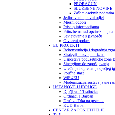
PRORAČUN
SLUŽBENE NOVINE
Zaštita osobnih podataka
Jedinstveni upravni odjel
Mjesni odbori
Pristup informacijama
Pritužbe na rad općinskih tijela
Savjetovanje s javnošću
Otvoreni podaci
EU PROJEKTI
Rekonstrukcija i dogradnja zgra
Strategija razvoja turizma
Uspostava poduzetničke zone B
Sinergijom do zapošljavanja
Uređenje i opremanje dječjeg igr
Poučne staze
WiFi4EU
Modernizacija sustava javne ras
USTANOVE I UDRUGE
Dječji vrtić Tratinčica
Ordinacija Barban
Društvo Trka na prstenac
KUD Barban
CENTAR ZA POSJETITELJE
Traži