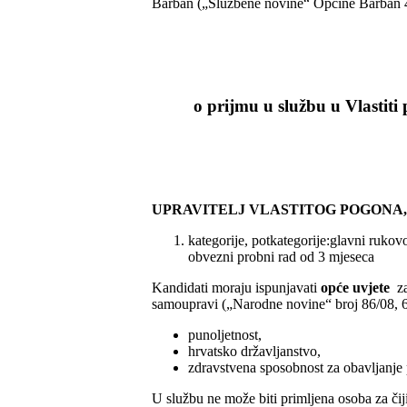
Barban („Službene novine“ Općine Barban 44
o prijmu u službu u Vlastit
UPRAVITELJ VLASTITOG POGONA,
kategorije, potkategorije:glavni rukovo
obvezni probni rad od 3 mjeseca
Kandidati moraju ispunjavati
opće uvjete
za
samoupravi („Narodne novine“ broj 86/08, 6
punoljetnost,
hrvatsko državljanstvo,
zdravstvena sposobnost za obavljanje
U službu ne može biti primljena osoba za čij