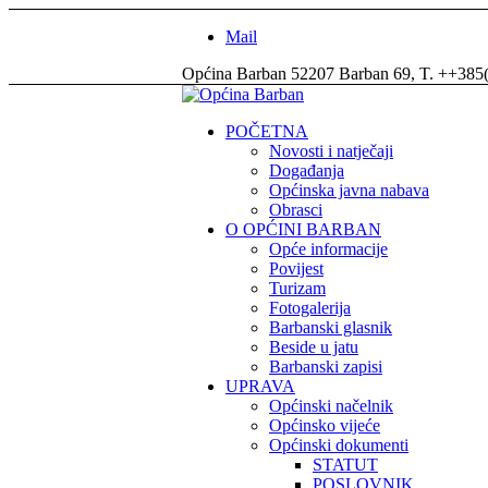
Mail
Općina Barban 52207 Barban 69, T. ++385
POČETNA
Novosti i natječaji
Događanja
Općinska javna nabava
Obrasci
O OPĆINI BARBAN
Opće informacije
Povijest
Turizam
Fotogalerija
Barbanski glasnik
Beside u jatu
Barbanski zapisi
UPRAVA
Općinski načelnik
Općinsko vijeće
Općinski dokumenti
STATUT
POSLOVNIK