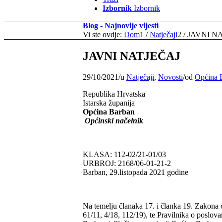
Izbornik
Izbornik
Blog - Najnovije vijesti
Vi ste ovdje:
Dom
1
/
Natječaji
2
/
JAVNI N
JAVNI NATJEČAJ
29/10/2021
/
u
Natječaji
,
Novosti
/
od
Općina 
Republika Hrvatska
Istarska županija
Općina Barban
Općinski načelnik
KLASA: 112-02/21-01/03
URBROJ: 2168/06-01-21-2
Barban, 29.listopada 2021 godine
Na temelju članaka 17. i članka 19. Zakona 
61/11, 4/18, 112/19), te Pravilnika o poslov