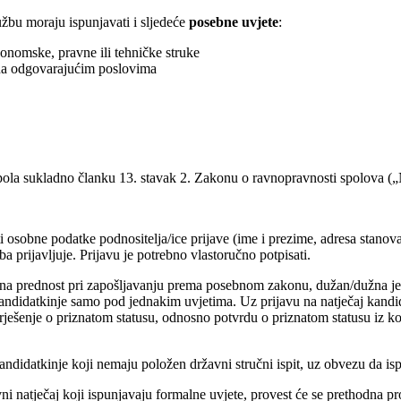
užbu moraju ispunjavati i sljedeće
posebne uvjete
:
 ekonomske, pravne ili tehničke struke
 na odgovarajućim poslovima
spola sukladno članku 13. stavak 2. Zakonu o ravnopravnosti spolova („
ti osobne podatke podnositelja/ice prijave (ime i prezime, adresa stanov
a prijavljuje. Prijavu je potrebno vlastoručno potpisati.
na prednost pri zapošljavanju prema posebnom zakonu, dužan/dužna je u 
ndidatkinje samo pod jednakim uvjetima. Uz prijavu na natječaj kandida
 rješenje o priznatom statusu, odnosno potvrdu o priznatom statusu iz k
/kandidatkinje koji nemaju položen državni stručni ispit, uz obvezu da i
vni natječaj koji ispunjavaju formalne uvjete, provest će se prethodna p