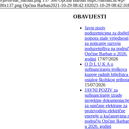
3/javni-nat_barban.png
137
300
Općina Barban
https://barban.hr/wp-
300x137.png
Općina Barban
2021-10-29 08:42:10
2021-10-29 08:42:10
OBAVIJESTI
Javni poziv
poduzetnicima za dodje
potpora male vrijednosti
za poticanje razvoja
poduzetništva na područ
Općine Barban u 2026.
godini
17/07/2026
O D L U K A o
sufinanciranju troškova
kupnje radnih bilježnica 
ostalog školskog pribor
15/07/2026
JAVNI POZIV za
sufinanciranje izrade
projektne dokumentacij
za sunčane elektrane za
proizvodnju električne
energije u kućanstvima 
području Općine Barba
u 2026. godini