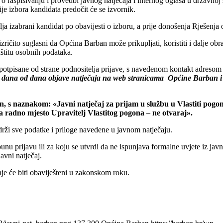
o raspisivanju i provedbi javnog natječaja i internog oglasa u državnoj
rije izbora kandidata predočit će se izvornik.
ja izabrani kandidat po obavijesti o izboru, a prije donošenja Rješenja 
 izričito suglasni da Općina Barban može prikupljati, koristiti i dalje o
štitu osobnih podataka.
o potpisane od strane podnositelja prijave, s navedenom kontakt adresom
8 dana od dana objave natječaja na web stranicama Općine Barban i
 s naznakom: «Javni natječaj za prijam u službu u Vlastiti pogo
 radno mjesto Upravitelj Vlastitog pogona – ne otvaraj».
rži sve podatke i priloge navedene u javnom natječaju.
u prijavu ili za koju se utvrdi da ne ispunjava formalne uvjete iz javn
avni natječaj.
nje će biti obaviješteni u zakonskom roku.