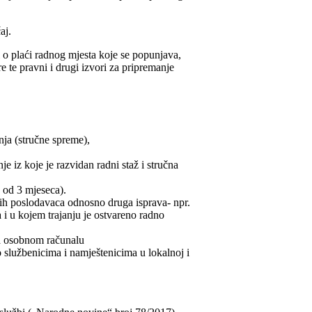
aj.
 o plaći radnog mjesta koje se popunjava,
e te pravni i drugi izvori za pripremanje
nja (stručne spreme),
 iz koje je razvidan radni staž i stručna
e od 3 mjeseca).
ih poslodavaca odnosno druga isprava- npr.
a i u kojem trajanju je ostvareno radno
na osobnom računalu
o službenicima i namještenicima u lokalnoj i