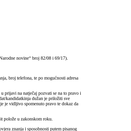
Narodne novine“ broj 82/08 i 69/17).
anja, broj telefona, te po mogućnosti adresa
prijavi na natječaj pozvati se na to pravo i
t/kandidatkinja dužan je priložiti sve
oje je vidljivo spomenuto pravo te dokaz da
spit polože u zakonskom roku.
rovjera znanja i sposobnosti putem pisanog