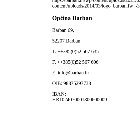
https://barban.hr/wp-content/uploads/2021/0
content/uploads/2014/03/logo_barban.fw_-
Općina Barban
Barban 69,
52207 Barban,
T. ++385(0)52 567 635
F. ++385(0)52 567 606
E. info@barban.hr
OIB: 98875297738
IBAN:
HR1024070001800600009