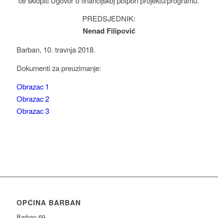
će sklopiti Ugovor o financijskoj potpori projektu/programu.
PREDSJEDNIK:
Nenad Filipović
Barban, 10. travnja 2018.
Dokumenti za preuzimanje:
Obrazac 1
Obrazac 2
Obrazac 3
OPĆINA BARBAN
Barban 69,