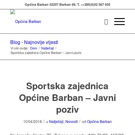
Općina Barban 52207 Barban 69, T. ++385(0)52 567 635
Blog - Najnovije vijesti
Vi ste ovdje:
Dom
/
Natječaji
/
Sportska zajednica Općine Barban – Javni poziv
Sportska zajednica
Općine Barban – Javni
poziv
/
/
10/04/2018
u
Natječaji
,
Novosti
od
Općina Barban