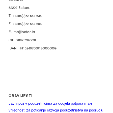
52207 Barban,
T. ++385(0)52 567 635
F. ++385(0)52 567 606
E. info@barban.hr
OIB: 98875297738
IBAN: HR1024070001800600009
OBAVIJESTI
Javni poziv poduzetnicima za dodjelu potpora male
vrijednosti za poticanje razvoja poduzetništva na području