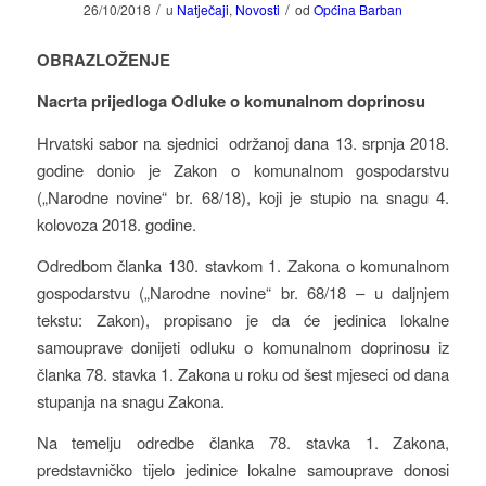
/
/
26/10/2018
u
Natječaji
,
Novosti
od
Općina Barban
OBRAZLOŽENJE
Nacrta prijedloga Odluke o komunalnom doprinosu
Hrvatski sabor na sjednici održanoj dana 13. srpnja 2018.
godine donio je Zakon o komunalnom gospodarstvu
(„Narodne novine“ br. 68/18), koji je stupio na snagu 4.
kolovoza 2018. godine.
Odredbom članka 130. stavkom 1. Zakona o komunalnom
gospodarstvu („Narodne novine“ br. 68/18 – u daljnjem
tekstu: Zakon), propisano je da će jedinica lokalne
samouprave donijeti odluku o komunalnom doprinosu iz
članka 78. stavka 1. Zakona u roku od šest mjeseci od dana
stupanja na snagu Zakona.
Na temelju odredbe članka 78. stavka 1. Zakona,
predstavničko tijelo jedinice lokalne samouprave donosi