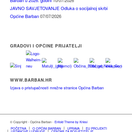
Barban u 2026. godini
10/07/2026
JAVNO SAVJETOVANJE Odluka o socijalnoj skrbi
Općine Barban
07/07/2026
GRADOVI I OPĆINE PRIJATELJI
WWW.BARBAN.HR
Izjava o pristupačnosti mrežne stranice Općina Barban
© Copyright - Općina Barban -
Enfold Theme by Kriesi
POČETNA
O OPĆINI BARBAN
UPRAVA
EU PROJEKTI
USTANOVE I UDRUGE
CENTAR ZA POSJETITELJE