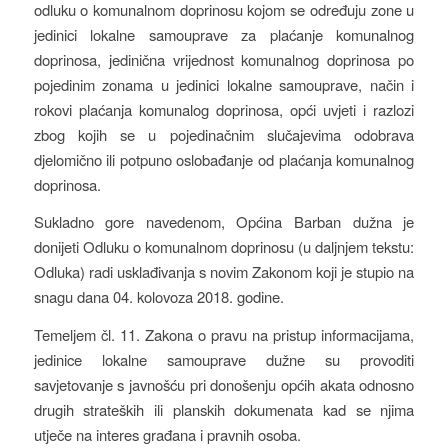
odluku o komunalnom doprinosu kojom se određuju zone u
jedinici lokalne samouprave za plaćanje komunalnog
doprinosa, jedinična vrijednost komunalnog doprinosa po
pojedinim zonama u jedinici lokalne samouprave, način i
rokovi plaćanja komunalog doprinosa, opći uvjeti i razlozi
zbog kojih se u pojedinačnim slučajevima odobrava
djelomično ili potpuno oslobađanje od plaćanja komunalnog
doprinosa.
Sukladno gore navedenom, Općina Barban dužna je
donijeti Odluku o komunalnom doprinosu (u daljnjem tekstu:
Odluka) radi usklađivanja s novim Zakonom koji je stupio na
snagu dana 04. kolovoza 2018. godine.
Temeljem čl. 11. Zakona o pravu na pristup informacijama,
jedinice lokalne samouprave dužne su provoditi
savjetovanje s javnošću pri donošenju općih akata odnosno
drugih strateških ili planskih dokumenata kad se njima
utječe na interes građana i pravnih osoba.