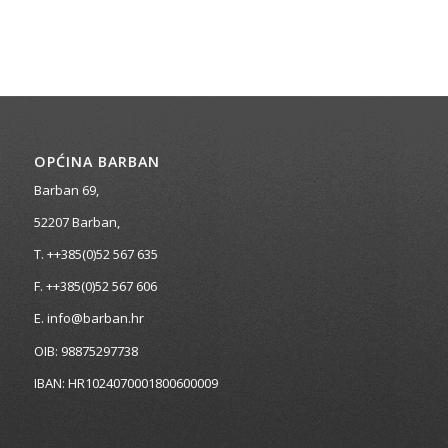
OPĆINA BARBAN
Barban 69,
52207 Barban,
T. ++385(0)52 567 635
F. ++385(0)52 567 606
E. info@barban.hr
OIB: 98875297738
IBAN: HR1024070001800600009