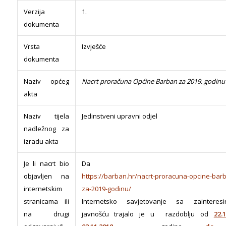
Verzija
1.
dokumenta
Vrsta
Izvješće
dokumenta
Naziv općeg
Nacrt proračuna Općine Barban za 2019. godinu
akta
Naziv tijela
Jedinstveni upravni odjel
nadležnog za
izradu akta
Je li nacrt bio
Da
objavljen na
https://barban.hr/nacrt-proracuna-opcine-bar
internetskim
za-2019-godinu/
stranicama ili
Internetsko savjetovanje sa zainteresi
na drugi
javnošću trajalo je u razdoblju od
22.1