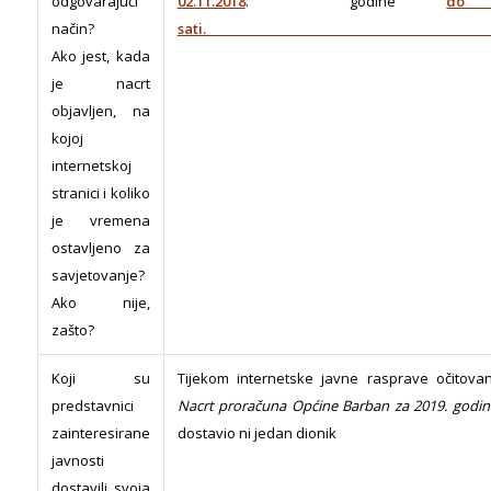
odgovarajući
02.11.2018
. godine
do
način?
sati
Ako jest, kada
je nacrt
objavljen, na
kojoj
internetskoj
stranici i koliko
je vremena
ostavljeno za
savjetovanje?
Ako nije,
zašto?
Koji su
Tijekom internetske javne rasprave očitova
predstavnici
Nacrt proračuna Općine Barban za 2019. godin
zainteresirane
dostavio ni jedan dionik
javnosti
dostavili svoja