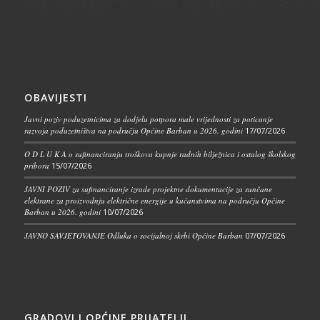
OBAVIJESTI
Javni poziv poduzetnicima za dodjelu potpora male vrijednosti za poticanje
razvoja poduzetništva na području Općine Barban u 2026. godini
17/07/2026
O D L U K A o sufinanciranju troškova kupnje radnih bilježnica i ostalog školskog
pribora
15/07/2026
JAVNI POZIV za sufinanciranje izrade projektne dokumentacije za sunčane
elektrane za proizvodnju električne energije u kućanstvima na području Općine
Barban u 2026. godini
10/07/2026
JAVNO SAVJETOVANJE Odluka o socijalnoj skrbi Općine Barban
07/07/2026
GRADOVI I OPĆINE PRIJATELJI