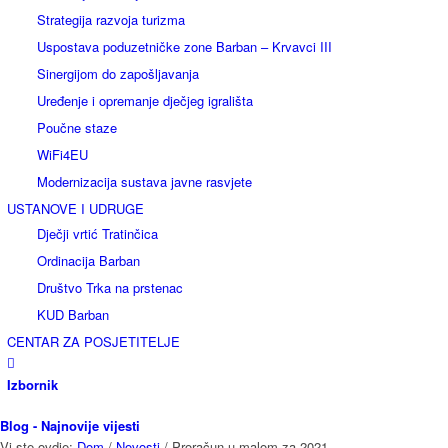
Strategija razvoja turizma
Uspostava poduzetničke zone Barban – Krvavci III
Sinergijom do zapošljavanja
Uređenje i opremanje dječjeg igrališta
Poučne staze
WiFi4EU
Modernizacija sustava javne rasvjete
USTANOVE I UDRUGE
Dječji vrtić Tratinčica
Ordinacija Barban
Društvo Trka na prstenac
KUD Barban
CENTAR ZA POSJETITELJE
Izbornik
Blog - Najnovije vijesti
Vi ste ovdje:
Dom
/
Novosti
/
Proračun u malom za 2021.