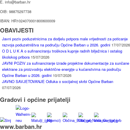
E. info@barban.hr
OIB: 98875297738
IBAN: HR1024070001800600009
OBAVIJESTI
Javni poziv poduzetnicima za dodjelu potpora male vrijednosti za poticanje
razvoja poduzetništva na području Općine Barban u 2026. godini
17/07/2026
O D L U K A o sufinanciranju troškova kupnje radnih bilježnica i ostalog
školskog pribora
15/07/2026
JAVNI POZIV za sufinanciranje izrade projektne dokumentacije za sunčane
elektrane za proizvodnju električne energije u kućanstvima na području
Općine Barban u 2026. godini
10/07/2026
JAVNO SAVJETOVANJE Odluka o socijalnoj skrbi Općine Barban
07/07/2026
Gradovi i općine prijatelji
www.barban.hr