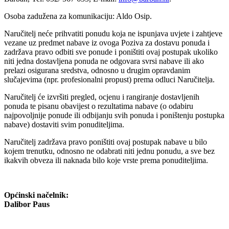
Osoba zadužena za komunikaciju: Aldo Osip.
Naručitelj neće prihvatiti ponudu koja ne ispunjava uvjete i zahtjeve
vezane uz predmet nabave iz ovoga Poziva za dostavu ponuda i
zadržava pravo odbiti sve ponude i poništiti ovaj postupak ukoliko
niti jedna dostavljena ponuda ne odgovara svrsi nabave ili ako
prelazi osigurana sredstva, odnosno u drugim opravdanim
slučajevima (npr. profesionalni propust) prema odluci Naručitelja.
Naručitelj će izvršiti pregled, ocjenu i rangiranje dostavljenih
ponuda te pisanu obavijest o rezultatima nabave (o odabiru
najpovoljnije ponude ili odbijanju svih ponuda i poništenju postupka
nabave) dostaviti svim ponuditeljima.
Naručitelj zadržava pravo poništiti ovaj postupak nabave u bilo
kojem trenutku, odnosno ne odabrati niti jednu ponudu, a sve bez
ikakvih obveza ili naknada bilo koje vrste prema ponuditeljima.
Općinski načelnik:
Dalibor Paus