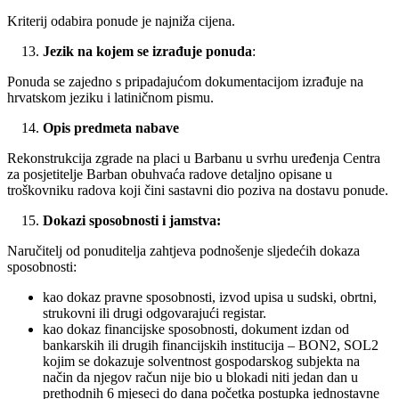
Kriterij odabira ponude je najniža cijena.
Jezik na kojem se izrađuje ponuda
:
Ponuda se zajedno s pripadajućom dokumentacijom izrađuje na
hrvatskom jeziku i latiničnom pismu.
Opis predmeta nabave
Rekonstrukcija zgrade na placi u Barbanu u svrhu uređenja Centra
za posjetitelje Barban obuhvaća radove detaljno opisane u
troškovniku radova koji čini sastavni dio poziva na dostavu ponude.
Dokazi sposobnosti i jamstva:
Naručitelj od ponuditelja zahtjeva podnošenje sljedećih dokaza
sposobnosti:
kao dokaz pravne sposobnosti, izvod upisa u sudski, obrtni,
strukovni ili drugi odgovarajući registar.
kao dokaz financijske sposobnosti, dokument izdan od
bankarskih ili drugih financijskih institucija – BON2, SOL2
kojim se dokazuje solventnost gospodarskog subjekta na
način da njegov račun nije bio u blokadi niti jedan dan u
prethodnih 6 mjeseci do dana početka postupka jednostavne