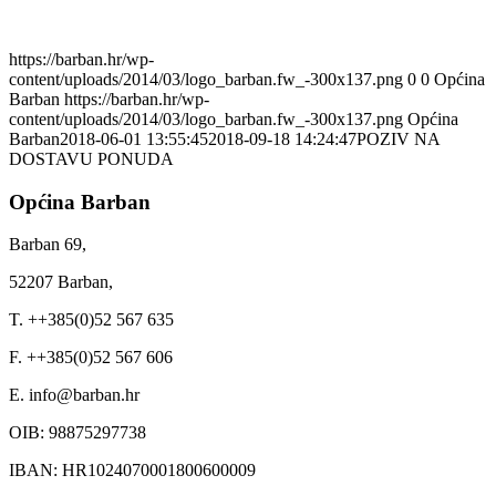
https://barban.hr/wp-
content/uploads/2014/03/logo_barban.fw_-300x137.png
0
0
Općina
Barban
https://barban.hr/wp-
content/uploads/2014/03/logo_barban.fw_-300x137.png
Općina
Barban
2018-06-01 13:55:45
2018-09-18 14:24:47
POZIV NA
DOSTAVU PONUDA
Općina Barban
Barban 69,
52207 Barban,
T. ++385(0)52 567 635
F. ++385(0)52 567 606
E. info@barban.hr
OIB: 98875297738
IBAN: HR1024070001800600009