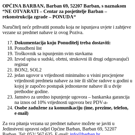
OPĆINA BARBAN, Barban 69, 52207 Barban, s naznakom
“NE OTVARATI – Centar za posjetitelje Barban –
rekonstrukcija zgrade – PONUDA“
Naručitelj neće prihvatiti ponudu koja ne ispunjava uvjete i zahtjeve
vezane uz predmet nabave iz ovog Poziva.
Dokumentacija koju Ponuditelj treba dostaviti:
Ponudbeni list
Troškovnik sa ispunjenim svim stavkama
Izvod upisa u sudski, obrtni, strukovni ili drugi odgovarajući
registar
BON2, SOL2
jedan ugovor u vrijednosti minimalno u visini procjenjene
vrijednosti predmeta nabave za iste ili slične radove u godini u
kojoj je započeo postupak jednostavne nabave ili u dvije
prethodne godine.
Jamstvo za uredno ispunjenje ugovora – bankarska garancija
na iznos od 10% vrijednosti ugovora bez PDV-a-
Osobe zadužene za komunikaciju (ime, prezime, telefon,
e-mail)
Za sva pitanja vezana uz predmet nabave možete se javiti u
Jedinstveni upravni odjel Općine Barban, Barban 69, 52207
Barban, Tel: 052/ 567 635, E-mail:
info@barban.hr
.