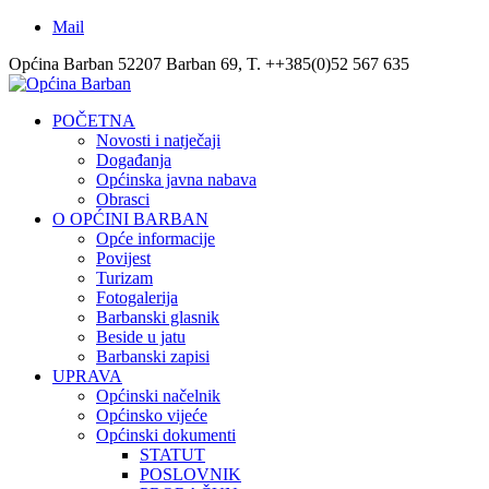
Mail
Općina Barban 52207 Barban 69, T. ++385(0)52 567 635
POČETNA
Novosti i natječaji
Događanja
Općinska javna nabava
Obrasci
O OPĆINI BARBAN
Opće informacije
Povijest
Turizam
Fotogalerija
Barbanski glasnik
Beside u jatu
Barbanski zapisi
UPRAVA
Općinski načelnik
Općinsko vijeće
Općinski dokumenti
STATUT
POSLOVNIK