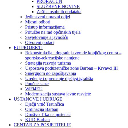
PRORAČUN
SLUŽBENE NOVINE
Zaštita osobnih podataka
Jedinstveni upravni odjel
Mjesni odbori
Pristup informacijama
Pritužbe na rad općinskih tijela
Savjetovanje s javnošću
Otvoreni podaci
EU PROJEKTI
Rekonstrukcija i dogradnja zgrade konjičkog centra –
sportsko-rekreacijske namjene
Strategija razvoja turizma
Uspostava poduzetničke zone Barban – Krvavci III
Sinergijom do zapošljavanja
Uređenje i opremanje dječjeg igrališta
Poučne staze
WiFi4EU
Modernizacija sustava javne rasvjete
USTANOVE I UDRUGE
Dječji vrtić Tratinčica
Ordinacija Barban
Društvo Trka na prstenac
KUD Barban
CENTAR ZA POSJETITELJE