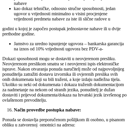
nabave
kao dokaz tehničke, odnosno stručne sposobnosti, jedan
ugovor u vrijednosti minimalno u visini procjenjene
vrijednosti predmeta nabave za iste ili slične radove u
godini u kojoj je započeo postupak jednostavne nabave ili u dvije
prethodne godine.
Jamstvo za uredno ispunjenje ugovora – bankarska garancija
na iznos od 10% vrijednosti ugovora bez PDV-a-
Dokazi sposobnosti mogu se dostaviti u neovjerenom presliku.
Neovjerenom preslikom smatra se i neovjereni ispis elektroničke
isprave. Nakon otvaranja ponuda naručitelj može od najpovoljnijeg
ponuditelja zatražiti dostavu izvornika ili ovjerenih preslika svih
onih dokumenata koji su bili traženi, a koje izdaju nadležna tijela.
Ukoliko su neki od dokumenata i dokaza traženih dokumentacijom
za nadmetanje na nekom od stranih jezika, ponuditelj je dužan
dostaviti i prijevod dokumenta/dokaza na hrvatski jezik izvršenog po
ovlaštenom prevoditelju.
Način provedbe postupka nabave:
Ponuda se dostavlja preporučenom pošiljkom ili osobno, u pisanom
obliku u zatvorenoj omotnici na adresu: