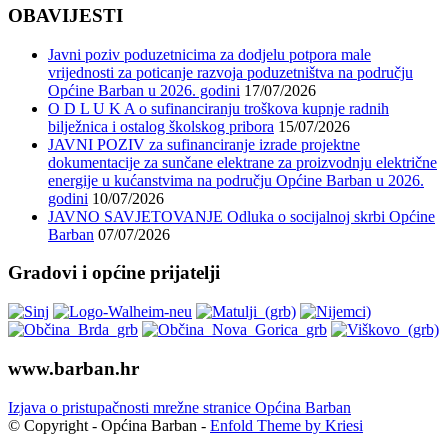
OBAVIJESTI
Javni poziv poduzetnicima za dodjelu potpora male
vrijednosti za poticanje razvoja poduzetništva na području
Općine Barban u 2026. godini
17/07/2026
O D L U K A o sufinanciranju troškova kupnje radnih
bilježnica i ostalog školskog pribora
15/07/2026
JAVNI POZIV za sufinanciranje izrade projektne
dokumentacije za sunčane elektrane za proizvodnju električne
energije u kućanstvima na području Općine Barban u 2026.
godini
10/07/2026
JAVNO SAVJETOVANJE Odluka o socijalnoj skrbi Općine
Barban
07/07/2026
Gradovi i općine prijatelji
www.barban.hr
Izjava o pristupačnosti mrežne stranice Općina Barban
© Copyright - Općina Barban -
Enfold Theme by Kriesi