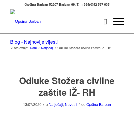
Općina Barban 52207 Barban 69, T. ++385(0)52 567 635
Blog - Najnovije vijesti
Vi ste ovdje:
Dom
/
Natječaji
/
Odluke Stožera civilne zaštite IŽ- RH
Odluke Stožera civilne
zaštite IŽ- RH
/
/
13/07/2020
u
Natječaji
,
Novosti
od
Općina Barban