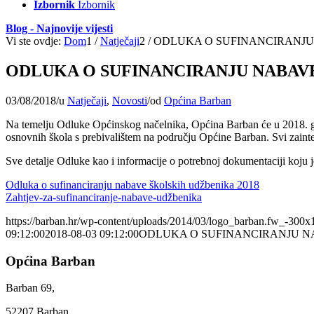
Izbornik
Izbornik
Blog - Najnovije vijesti
Vi ste ovdje:
Dom
1
/
Natječaji
2
/
ODLUKA O SUFINANCIRANJU
ODLUKA O SUFINANCIRANJU NABAV
03/08/2018
/
u
Natječaji
,
Novosti
/
od
Općina Barban
Na temelju Odluke Općinskog načelnika, Općina Barban će u 2018. godi
osnovnih škola s prebivalištem na području Općine Barban. Svi zainte
Sve detalje Odluke kao i informacije o potrebnoj dokumentaciji koju 
Odluka o sufinanciranju nabave školskih udžbenika 2018
Zahtjev-za-sufinanciranje-nabave-udžbenika
https://barban.hr/wp-content/uploads/2014/03/logo_barban.fw_-300x
09:12:00
2018-08-03 09:12:00
ODLUKA O SUFINANCIRANJU N
Općina Barban
Barban 69,
52207 Barban,