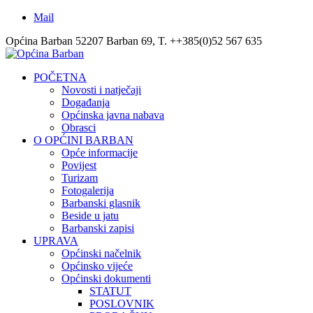
Mail
Općina Barban 52207 Barban 69, T. ++385(0)52 567 635
POČETNA
Novosti i natječaji
Događanja
Općinska javna nabava
Obrasci
O OPĆINI BARBAN
Opće informacije
Povijest
Turizam
Fotogalerija
Barbanski glasnik
Beside u jatu
Barbanski zapisi
UPRAVA
Općinski načelnik
Općinsko vijeće
Općinski dokumenti
STATUT
POSLOVNIK