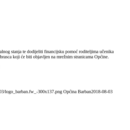
nog stanja te dodijeliti financijsku pomoć roditeljima učenika
rasca koji će biti objavljen na mrežnim stranicama Općine.
:
4/03/logo_barban.fw_-300x137.png
Općina Barban
2018-08-03