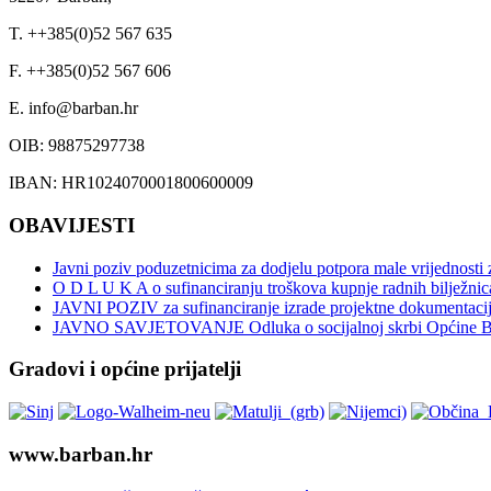
T. ++385(0)52 567 635
F. ++385(0)52 567 606
E. info@barban.hr
OIB: 98875297738
IBAN: HR1024070001800600009
OBAVIJESTI
Javni poziv poduzetnicima za dodjelu potpora male vrijednosti
O D L U K A o sufinanciranju troškova kupnje radnih bilježnica
JAVNI POZIV za sufinanciranje izrade projektne dokumentacije
JAVNO SAVJETOVANJE Odluka o socijalnoj skrbi Općine B
Gradovi i općine prijatelji
www.barban.hr