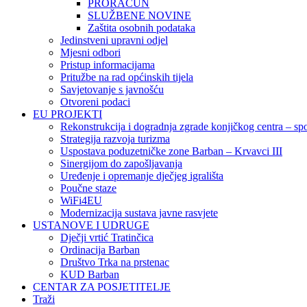
PRORAČUN
SLUŽBENE NOVINE
Zaštita osobnih podataka
Jedinstveni upravni odjel
Mjesni odbori
Pristup informacijama
Pritužbe na rad općinskih tijela
Savjetovanje s javnošću
Otvoreni podaci
EU PROJEKTI
Rekonstrukcija i dogradnja zgrade konjičkog centra – sp
Strategija razvoja turizma
Uspostava poduzetničke zone Barban – Krvavci III
Sinergijom do zapošljavanja
Uređenje i opremanje dječjeg igrališta
Poučne staze
WiFi4EU
Modernizacija sustava javne rasvjete
USTANOVE I UDRUGE
Dječji vrtić Tratinčica
Ordinacija Barban
Društvo Trka na prstenac
KUD Barban
CENTAR ZA POSJETITELJE
Traži