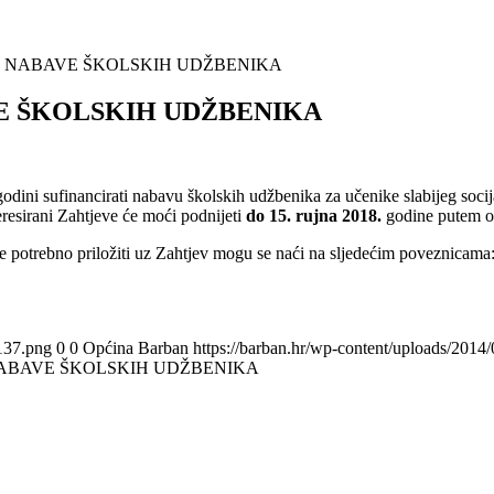
 NABAVE ŠKOLSKIH UDŽBENIKA
E ŠKOLSKIH UDŽBENIKA
ni sufinancirati nabavu školskih udžbenika za učenike slabijeg socijal
resirani Zahtjeve će moći podnijeti
do 15. rujna 2018.
godine putem ob
je potrebno priložiti uz Zahtjev mogu se naći na sljedećim poveznicama
137.png
0
0
Općina Barban
https://barban.hr/wp-content/uploads/201
ABAVE ŠKOLSKIH UDŽBENIKA