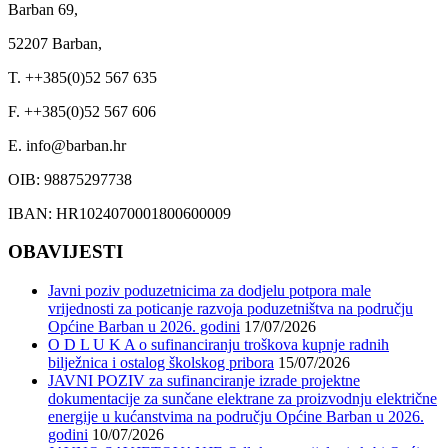
Barban 69,
52207 Barban,
T. ++385(0)52 567 635
F. ++385(0)52 567 606
E. info@barban.hr
OIB: 98875297738
IBAN: HR1024070001800600009
OBAVIJESTI
Javni poziv poduzetnicima za dodjelu potpora male
vrijednosti za poticanje razvoja poduzetništva na području
Općine Barban u 2026. godini
17/07/2026
O D L U K A o sufinanciranju troškova kupnje radnih
bilježnica i ostalog školskog pribora
15/07/2026
JAVNI POZIV za sufinanciranje izrade projektne
dokumentacije za sunčane elektrane za proizvodnju električne
energije u kućanstvima na području Općine Barban u 2026.
godini
10/07/2026