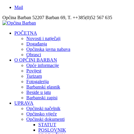
Mail
Općina Barban 52207 Barban 69, T. ++385(0)52 567 635
POČETNA
Novosti i natječaji
Događanja
Općinska javna nabava
Obrasci
O OPĆINI BARBAN
Opće informacije
Povijest
Turizam
Fotogalerija
Barbanski glasnik
Beside u jatu
Barbanski zapisi
UPRAVA
Općinski načelnik
Općinsko vijeće
Općinski dokumenti
STATUT
POSLOVNIK