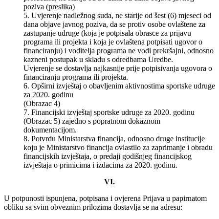
poziva (preslika)
5. Uvjerenje nadležnog suda, ne starije od šest (6) mjeseci od
dana objave javnog poziva, da se protiv osobe ovlaštene za
zastupanje udruge (koja je potpisala obrasce za prijavu
programa ili projekta i koja je ovlaštena potpisati ugovor o
financiranju) i voditelja programa ne vodi prekršajni, odnosno
kazneni postupak u skladu s odredbama Uredbe.
Uvjerenje se dostavlja najkasnije prije potpisivanja ugovora o
financiranju programa ili projekta.
6. Opširni izvještaj o obavljenim aktivnostima sportske udruge
za 2020. godinu
(Obrazac 4)
7. Financijski izvještaj sportske udruge za 2020. godinu
(Obrazac 5) zajedno s popratnom dokaznom
dokumentacijom.
8. Potvrdu Ministarstva financija, odnosno druge institucije
koju je Ministarstvo financija ovlastilo za zaprimanje i obradu
financijskih izvještaja, o predaji godišnjeg financijskog
izvještaja o primicima i izdacima za 2020. godinu.
VI.
U potpunosti ispunjena, potpisana i ovjerena Prijava u papirnatom
obliku sa svim obveznim prilozima dostavlja se na adresu: