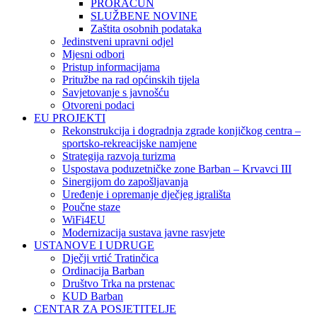
PRORAČUN
SLUŽBENE NOVINE
Zaštita osobnih podataka
Jedinstveni upravni odjel
Mjesni odbori
Pristup informacijama
Pritužbe na rad općinskih tijela
Savjetovanje s javnošću
Otvoreni podaci
EU PROJEKTI
Rekonstrukcija i dogradnja zgrade konjičkog centra –
sportsko-rekreacijske namjene
Strategija razvoja turizma
Uspostava poduzetničke zone Barban – Krvavci III
Sinergijom do zapošljavanja
Uređenje i opremanje dječjeg igrališta
Poučne staze
WiFi4EU
Modernizacija sustava javne rasvjete
USTANOVE I UDRUGE
Dječji vrtić Tratinčica
Ordinacija Barban
Društvo Trka na prstenac
KUD Barban
CENTAR ZA POSJETITELJE