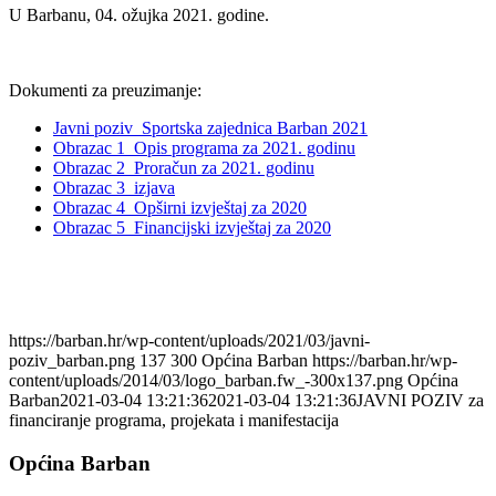
U Barbanu, 04. ožujka 2021. godine.
Dokumenti za preuzimanje:
Javni poziv_Sportska zajednica Barban 2021
Obrazac 1_Opis programa za 2021. godinu
Obrazac 2_Proračun za 2021. godinu
Obrazac 3_izjava
Obrazac 4_Opširni izvještaj za 2020
Obrazac 5_Financijski izvještaj za 2020
https://barban.hr/wp-content/uploads/2021/03/javni-
poziv_barban.png
137
300
Općina Barban
https://barban.hr/wp-
content/uploads/2014/03/logo_barban.fw_-300x137.png
Općina
Barban
2021-03-04 13:21:36
2021-03-04 13:21:36
JAVNI POZIV za
financiranje programa, projekata i manifestacija
Općina Barban