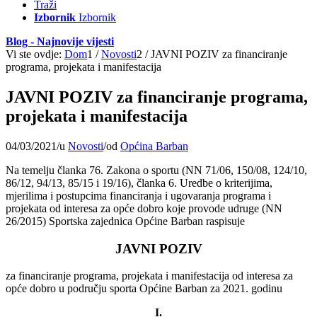
Traži
Izbornik
Izbornik
Blog - Najnovije vijesti
Vi ste ovdje:
Dom
1
/
Novosti
2
/
JAVNI POZIV za financiranje
programa, projekata i manifestacija
JAVNI POZIV za financiranje programa,
projekata i manifestacija
04/03/2021
/
u
Novosti
/
od
Općina Barban
Na temelju članka 76. Zakona o sportu (NN 71/06, 150/08, 124/10,
86/12, 94/13, 85/15 i 19/16), članka 6. Uredbe o kriterijima,
mjerilima i postupcima financiranja i ugovaranja programa i
projekata od interesa za opće dobro koje provode udruge (NN
26/2015) Sportska zajednica Općine Barban raspisuje
JAVNI POZIV
za financiranje programa, projekata i manifestacija od interesa za
opće dobro u području sporta Općine Barban za 2021. godinu
I.