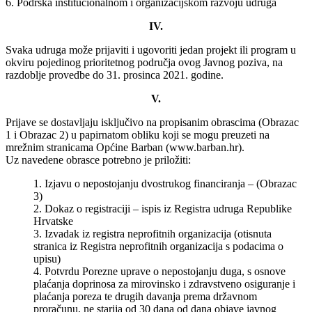
6. Podrška institucionalnom i organizacijskom razvoju udruga
IV.
Svaka udruga može prijaviti i ugovoriti jedan projekt ili program u
okviru pojedinog prioritetnog područja ovog Javnog poziva, na
razdoblje provedbe do 31. prosinca 2021. godine.
V.
Prijave se dostavljaju isključivo na propisanim obrascima (Obrazac
1 i Obrazac 2) u papirnatom obliku koji se mogu preuzeti na
mrežnim stranicama Općine Barban (www.barban.hr).
Uz navedene obrasce potrebno je priložiti:
1. Izjavu o nepostojanju dvostrukog financiranja – (Obrazac
3)
2. Dokaz o registraciji – ispis iz Registra udruga Republike
Hrvatske
3. Izvadak iz registra neprofitnih organizacija (otisnuta
stranica iz Registra neprofitnih organizacija s podacima o
upisu)
4. Potvrdu Porezne uprave o nepostojanju duga, s osnove
plaćanja doprinosa za mirovinsko i zdravstveno osiguranje i
plaćanja poreza te drugih davanja prema državnom
proračunu, ne starija od 30 dana od dana objave javnog