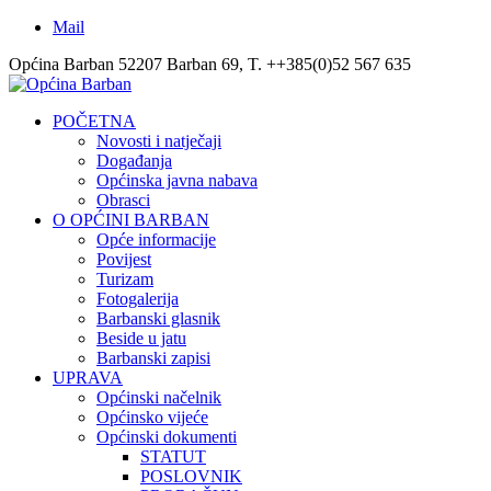
Mail
Općina Barban 52207 Barban 69, T. ++385(0)52 567 635
POČETNA
Novosti i natječaji
Događanja
Općinska javna nabava
Obrasci
O OPĆINI BARBAN
Opće informacije
Povijest
Turizam
Fotogalerija
Barbanski glasnik
Beside u jatu
Barbanski zapisi
UPRAVA
Općinski načelnik
Općinsko vijeće
Općinski dokumenti
STATUT
POSLOVNIK