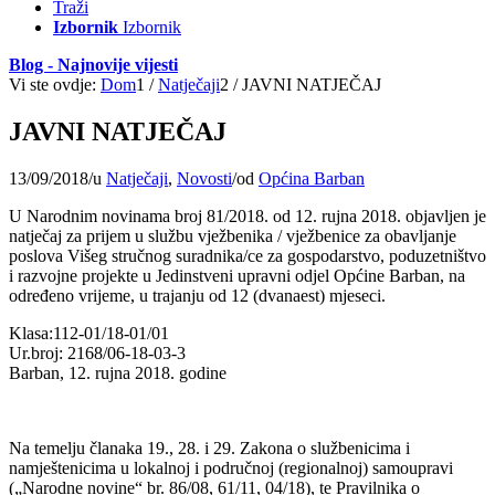
Traži
Izbornik
Izbornik
Blog - Najnovije vijesti
Vi ste ovdje:
Dom
1
/
Natječaji
2
/
JAVNI NATJEČAJ
JAVNI NATJEČAJ
13/09/2018
/
u
Natječaji
,
Novosti
/
od
Općina Barban
U Narodnim novinama broj 81/2018. od 12. rujna 2018. objavljen je
natječaj za prijem u službu vježbenika / vježbenice za obavljanje
poslova Višeg stručnog suradnika/ce za gospodarstvo, poduzetništvo
i razvojne projekte u Jedinstveni upravni odjel Općine Barban, na
određeno vrijeme, u trajanju od 12 (dvanaest) mjeseci.
Klasa:112-01/18-01/01
Ur.broj: 2168/06-18-03-3
Barban, 12. rujna 2018. godine
Na temelju članaka 19., 28. i 29. Zakona o službenicima i
namještenicima u lokalnoj i područnoj (regionalnoj) samoupravi
(„Narodne novine“ br. 86/08, 61/11, 04/18), te Pravilnika o