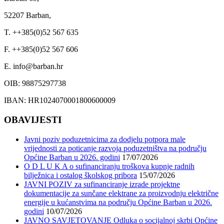
52207 Barban,
T. ++385(0)52 567 635
F. ++385(0)52 567 606
E. info@barban.hr
OIB: 98875297738
IBAN: HR1024070001800600009
OBAVIJESTI
Javni poziv poduzetnicima za dodjelu potpora male
vrijednosti za poticanje razvoja poduzetništva na području
Općine Barban u 2026. godini
17/07/2026
O D L U K A o sufinanciranju troškova kupnje radnih
bilježnica i ostalog školskog pribora
15/07/2026
JAVNI POZIV za sufinanciranje izrade projektne
dokumentacije za sunčane elektrane za proizvodnju električne
energije u kućanstvima na području Općine Barban u 2026.
godini
10/07/2026
JAVNO SAVJETOVANJE Odluka o socijalnoj skrbi Općine