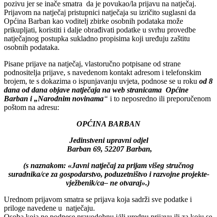
pozivu jer se inače smatra da je povukao/la prijavu na natječaj.
Prijavom na natječaj pristupnici natječaja su izričito suglasni da
Općina Barban kao voditelj zbirke osobnih podataka može
prikupljati, koristiti i dalje obrađivati podatke u svrhu provedbe
natječajnog postupka sukladno propisima koji uređuju zaštitu
osobnih podataka.
Pisane prijave na natječaj, vlastoručno potpisane od strane
podnositelja prijave, s navedenom kontakt adresom i telefonskim
brojem, te s dokazima o ispunjavanju uvjeta, podnose se u roku
od 8
dana od dana objave natječaja na web stranicama Općine
Barban i „Narodnim novinama
“
i to neposredno ili preporučenom
poštom na adresu:
OPĆINA BARBAN
Jedinstveni upravni odjel
Barban 69, 52207 Barban,
(s naznakom: «Javni natječaj za prijam višeg stručnog
suradnika/ce za gospodarstvo, poduzetništvo i razvojne projekte-
vježbenik/ca– ne otvaraj».)
Urednom prijavom smatra se prijava koja sadrži sve podatke i
priloge navedene u natječaju.
Osoba koja ne podnese pravodobnu i/ili urednu prijavu ili za koju se