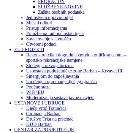
PRORAČUN
SLUŽBENE NOVINE
Zaštita osobnih podataka
Jedinstveni upravni odjel
Mjesni odbori
Pristup informacijama
Pritužbe na rad općinskih tijela
Savjetovanje s javnošću
Otvoreni podaci
EU PROJEKTI
Rekonstrukcija i dogradnja zgrade konjičkog centra –
sportsko-rekreacijske namjene
Strategija razvoja turizma
Uspostava poduzetničke zone Barban – Krvavci III
Sinergijom do zapošljavanja
Uređenje i opremanje dječjeg igrališta
Poučne staze
WiFi4EU
Modernizacija sustava javne rasvjete
USTANOVE I UDRUGE
Dječji vrtić Tratinčica
Ordinacija Barban
Društvo Trka na prstenac
KUD Barban
CENTAR ZA POSJETITELJE