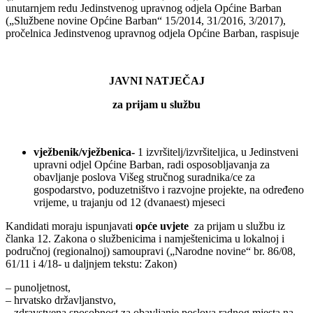
unutarnjem redu Jedinstvenog upravnog odjela Općine Barban
(„Službene novine Općine Barban“ 15/2014, 31/2016, 3/2017),
pročelnica Jedinstvenog upravnog odjela Općine Barban, raspisuje
JAVNI NATJEČAJ
za prijam u službu
vježbenik/vježbenica-
1 izvršitelj/izvršiteljica, u Jedinstveni
upravni odjel Općine Barban, radi osposobljavanja za
obavljanje poslova Višeg stručnog suradnika/ce za
gospodarstvo, poduzetništvo i razvojne projekte, na određeno
vrijeme, u trajanju od 12 (dvanaest) mjeseci
Kandidati moraju ispunjavati
opće uvjete
za prijam u službu iz
članka 12. Zakona o službenicima i namještenicima u lokalnoj i
područnoj (regionalnoj) samoupravi („Narodne novine“ br. 86/08,
61/11 i 4/18- u daljnjem tekstu: Zakon)
– punoljetnost,
– hrvatsko državljanstvo,
– zdravstvena sposobnost za obavljanje poslova radnog mjesta na