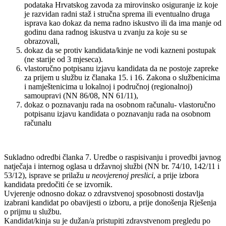
podataka Hrvatskog zavoda za mirovinsko osiguranje iz koje
je razvidan radni staž i stručna sprema ili eventualno druga
isprava kao dokaz da nema radno iskustvo ili da ima manje od
godinu dana radnog iskustva u zvanju za koje su se
obrazovali,
dokaz da se protiv kandidata/kinje ne vodi kazneni postupak
(ne starije od 3 mjeseca).
vlastoručno potpisanu izjavu kandidata da ne postoje zapreke
za prijem u službu iz članaka 15. i 16. Zakona o službenicima
i namještenicima u lokalnoj i područnoj (regionalnoj)
samoupravi (NN 86/08, NN 61/11),
dokaz o poznavanju rada na osobnom računalu- vlastoručno
potpisanu izjavu kandidata o poznavanju rada na osobnom
računalu
Sukladno odredbi članka 7. Uredbe o raspisivanju i provedbi javnog
natječaja i internog oglasa u državnoj službi (NN br. 74/10, 142/11 i
53/12), isprave se prilažu
u neovjerenoj preslici
, a prije izbora
kandidata predočiti će se izvornik.
Uvjerenje odnosno dokaz o zdravstvenoj sposobnosti dostavlja
izabrani kandidat po obavijesti o izboru, a prije donošenja Rješenja
o prijmu u službu.
Kandidat/kinja su je dužan/a pristupiti zdravstvenom pregledu po