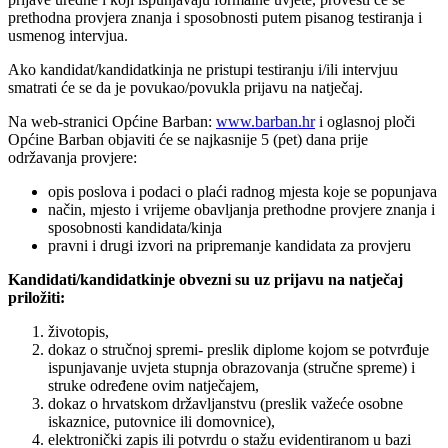
prethodna provjera znanja i sposobnosti putem pisanog testiranja i
usmenog intervjua.
Ako kandidat/kandidatkinja ne pristupi testiranju i/ili intervjuu
smatrati će se da je povukao/povukla prijavu na natječaj.
Na web-stranici Općine Barban:
www.barban.hr
i oglasnoj ploči
Općine Barban objaviti će se najkasnije 5 (pet) dana prije
održavanja provjere:
opis poslova i podaci o plaći radnog mjesta koje se popunjava
način, mjesto i vrijeme obavljanja prethodne provjere znanja i
sposobnosti kandidata/kinja
pravni i drugi izvori na pripremanje kandidata za provjeru
Kandidati/kandidatkinje obvezni su uz prijavu na natječaj
priložiti:
životopis,
dokaz o stručnoj spremi- preslik diplome kojom se potvrđuje
ispunjavanje uvjeta stupnja obrazovanja (stručne spreme) i
struke određene ovim natječajem,
dokaz o hrvatskom državljanstvu (preslik važeće osobne
iskaznice, putovnice ili domovnice),
elektronički zapis ili potvrdu o stažu evidentiranom u bazi