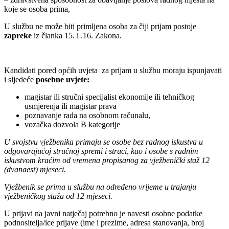
koje se osoba prima,
U službu ne može biti primljena osoba za čiji prijam postoje
zapreke
iz članka 15. i .16. Zakona.
Kandidati pored općih uvjeta za prijam u službu moraju ispunjavati
i sljedeće
posebne uvjete:
magistar ili stručni specijalist ekonomije ili tehničkog
usmjerenja ili magistar prava
poznavanje rada na osobnom računalu,
vozačka dozvola B kategorije
U svojstvu vježbenika primaju se osobe bez radnog iskustva u
odgovarajućoj stručnoj spremi i struci, kao i osobe s radnim
iskustvom kraćim od vremena propisanog za vježbenički staž 12
(dvanaest) mjeseci.
Vježbenik se prima u službu na određeno vrijeme u trajanju
vježbeničkog staža od 12 mjeseci.
U prijavi na javni natječaj potrebno je navesti osobne podatke
podnositelja/ice prijave (ime i prezime, adresa stanovanja, broj