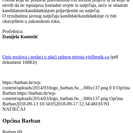
utvrdi da ne ispunjava formalne uvjete iz natječaja, neće se smatrati
kandidatom/kandidatkinjom prijavljenim na natječaj.
O rezultatima javnog natječaja kandidati/kandidatkinje će biti
obavješteni u zakonskom roku.
Pročelnica:
Danijela Kontošić
Opis poslova i podaci o plaći radnog mjesta-vježbenik-ca
(pdf
dokument 168Kb)
https://barban.hr/wp-
content/uploads/2014/03/logo_barban.fw_-300x137.png
0
0
Općina
Barban
https://barban.hr/wp-
content/uploads/2014/03/logo_barban.fw_-300x137.png
Općina
Barban
2018-09-13 10:34:05
2018-09-17 12:34:48
JAVNI
NATJEČAJ
Općina Barban
Barban 69,