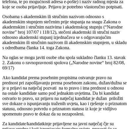
telefona, te po mogućnosti adresa e-pošte) i naziv radnog mjesta za
koje se osoba prijavljuje. Prijavu je potrebno vlastoručno potpisati.
Osobama s akademskim ili stručnim nazivom odnosno s
akademskim stupnjem stečenim prije stupanja na snagu Zakona o
akademskim i stručnim nazivima i akademskog stupnju (“Narodne
novine” broj 107/07 i 118/12), stečeni akademski ili stručni naziv
odnosno akademski stupanj izjednačava se s odgovarajućim
akademskim ili stručnim nazivom ili akademskim stupnjem, u skladu
s odredbama članka 14. toga Zakona.
Na oglas se mogu javiti osobe oba spola sukladno članku 13. stavak
2. Zakonu o ravnopravnosti spolova („Narodne novine“ broj 82/08,
69/17)
Ako kandidat prema posebnim propisima ostvaruje pravo na
prednost pri zapošljavanju prema posebnom zakonu, dužan/dužna se
je u prijavi na natječaj pozvati na to pravo i ima prednost u odnosu
na ostale kandidate samo pod jednakim uvjetima. Da bi kandidat
ostvario to pravo, uz prijavu na natječaj kandidat je dužan priložiti
sve dokaze o ispunjavanju traženih uvjeta, kao i rješenje o priznatom
statusu, odnosno potvrdu o priznatom statusu iz koje je vidljivo
spomenuto pravo te dokaz da su nezaposleni.
Za kandidate/kandidatkinje prijavljene na javni natječaj čje su
prijave uredne i koji ispunjavaju formalne uvjete, provesti će se