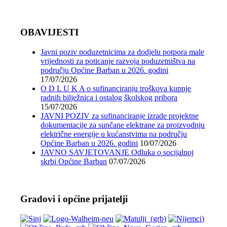
OBAVIJESTI
Javni poziv poduzetnicima za dodjelu potpora male
vrijednosti za poticanje razvoja poduzetništva na
području Općine Barban u 2026. godini
17/07/2026
O D L U K A o sufinanciranju troškova kupnje
radnih bilježnica i ostalog školskog pribora
15/07/2026
JAVNI POZIV za sufinanciranje izrade projektne
dokumentacije za sunčane elektrane za proizvodnju
električne energije u kućanstvima na području
Općine Barban u 2026. godini
10/07/2026
JAVNO SAVJETOVANJE Odluka o socijalnoj
skrbi Općine Barban
07/07/2026
Gradovi i općine prijatelji