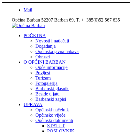
Mail
Općina Barban 52207 Barban 69, T. ++385(0)52 567 635
POČETNA
Novosti i natječaji
Događanja
Općinska javna nabava
Obrasci
O OPĆINI BARBAN
Opće informacije
Povijest
Turizam
Fotogalerija
Barbanski glasnik
Beside u jatu
Barbanski zapisi
UPRAVA
Općinski načelnik
Općinsko vijeće
Općinski dokumenti
STATUT
POSLOVNIK