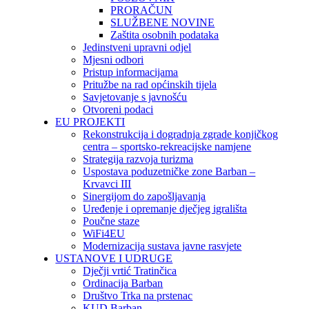
PRORAČUN
SLUŽBENE NOVINE
Zaštita osobnih podataka
Jedinstveni upravni odjel
Mjesni odbori
Pristup informacijama
Pritužbe na rad općinskih tijela
Savjetovanje s javnošću
Otvoreni podaci
EU PROJEKTI
Rekonstrukcija i dogradnja zgrade konjičkog
centra – sportsko-rekreacijske namjene
Strategija razvoja turizma
Uspostava poduzetničke zone Barban –
Krvavci III
Sinergijom do zapošljavanja
Uređenje i opremanje dječjeg igrališta
Poučne staze
WiFi4EU
Modernizacija sustava javne rasvjete
USTANOVE I UDRUGE
Dječji vrtić Tratinčica
Ordinacija Barban
Društvo Trka na prstenac
KUD Barban