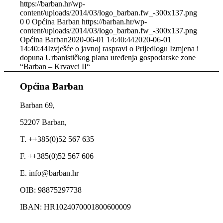
https://barban.hr/wp-
content/uploads/2014/03/logo_barban.fw_-300x137.png
0
0
Općina Barban
https://barban.hr/wp-
content/uploads/2014/03/logo_barban.fw_-300x137.png
Općina Barban
2020-06-01 14:40:44
2020-06-01
14:40:44
Izvješće o javnoj raspravi o Prijedlogu Izmjena i
dopuna Urbanističkog plana uređenja gospodarske zone
“Barban – Krvavci II“
Općina Barban
Barban 69,
52207 Barban,
T. ++385(0)52 567 635
F. ++385(0)52 567 606
E. info@barban.hr
OIB: 98875297738
IBAN: HR1024070001800600009