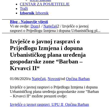
CENTAR ZA POSJETITELJE
Traži
Izbornik
Izbornik
Blog - Najnovije vijesti
Vi ste ovdje:
Dom
1
/
Natječaji
2
/
Izvješće o javnoj
raspravi o Prijedlogu Izmjena i dopuna Urbanističkog pl...
Izvješće o javnoj raspravi o
Prijedlogu Izmjena i dopuna
Urbanističkog plana uređenja
gospodarske zone “Barban –
Krvavci II“
01/06/2020
/
u
Natječaji
,
Novosti
/
od
Općina Barban
Izvješće o javnoj raspravi o Prijedlogu Izmjena i dopuna
Urbanističkog plana uređenja gospodarske zone “Barban
– Krvavci II“ možete preuzeti ovdje:
Izvješće o javnoj raspravi_UPU II_Općina Barban