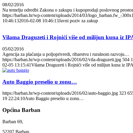
08/02/2016
Na temelju odredbi Zakona o zakupu i kupoprodaji poslovnog prost
https://barban.hr/wp-content/uploads/2014/03/logo_barban.fw_-300x
10:46:13
2016-02-08 10:46:13
Javni poziv za zakup
Vilama Draguzeti i Rojnići više od milijun kuna iz I
05/02/2016
Agencija za plaćanja u poljoprivredi, ribarstvu i ruralnom razvoju…
https://barban.hr/wp-content/uploads/2016/02/vila-draguzeti.jpg
504
1
02-05 13:15:41
Vilama Draguzeti i Rojnići više od milijun kuna iz I
Auto Baggio preselio u zonu…
https://barban.hr/wp-content/uploads/2016/02/auto-baggio.jpg
323
65
19 22:24:10
Auto Baggio preselio u zonu…
Općina Barban
Barban 69,
52207 Barban,