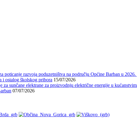
 za poticanje razvoja poduzetništva na području Općine Barban u 2026.
 i ostalog školskog pribora
15/07/2026
 za sunčane elektrane za proizvodnju električne energije u kućanstvi
arban
07/07/2026