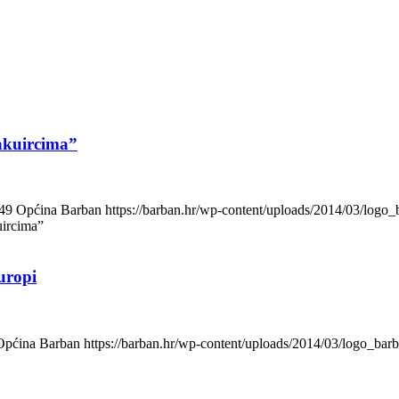
akuircima”
49
Općina Barban
https://barban.hr/wp-content/uploads/2014/03/log
uircima”
uropi
Općina Barban
https://barban.hr/wp-content/uploads/2014/03/logo_ba