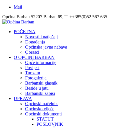
Mail
Općina Barban 52207 Barban 69, T. ++385(0)52 567 635
POČETNA
Novosti i natječaji
Događanja
Općinska javna nabava
Obrasci
O OPĆINI BARBAN
Opće informacije
Povijest
Turizam
Fotogalerija
Barbanski glasnik
Beside u jatu
Barbanski zapisi
UPRAVA
Općinski načelnik
Općinsko vijeće
Općinski dokumenti
STATUT
POSLOVNIK