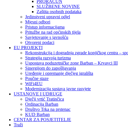
PRORAČUN
SLUŽBENE NOVINE
Zaštita osobnih podataka
Jedinstveni upravni odjel
Mjesni odbori
Pristup informacijama
Pritužbe na rad općinskih tijela
Savjetovanje s javnošću
Otvoreni podaci
EU PROJEKTI
Rekonstrukcija i dogradnja zgrade konjičkog centra – sp
Strategija razvoja turizma
Uspostava poduzetničke zone Barban – Krvavci III
Sinergijom do zapošljavanja
Uređenje i opremanje dječjeg igrališta
Poučne staze
WiFi4EU
Modernizacija sustava javne rasvjete
USTANOVE I UDRUGE
Dječji vrtić Tratinčica
Ordinacija Barban
Društvo Trka na prstenac
KUD Barban
CENTAR ZA POSJETITELJE
Traži