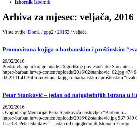
Izbornik
Izbornik
Arhiva za mjesec: veljača, 2016
Vi ste ovdje:
Dom
1
/
ppp
2
/
2016
3
/
veljača
Promovirana knjiga o barbanskim i proštinskim “ev
29/02/2016
Predstavljanjem knjige mlade 26-godišnje povjesničarke Samante…
https://barban.hr/wp-content/uploads/2016/02/stankovic_02.jpg
474
9
02-29 11:41:36
Promovirana knjiga o barbanskim i proštinskim “evak
Petar Stanković – jedan od najuglednijih Istrana u E
26/02/2016
Ovogodišnji Memorijal Petra Stankovića naslovljen "Barban u…
https://barban.hr/wp-content/uploads/2016/02/stankovic.jpg
537
949
11:23:31
Petar Stanković – jedan od najuglednijih Istrana u Europi