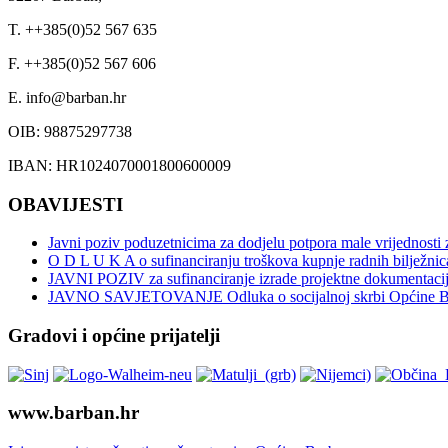
T. ++385(0)52 567 635
F. ++385(0)52 567 606
E. info@barban.hr
OIB: 98875297738
IBAN: HR1024070001800600009
OBAVIJESTI
Javni poziv poduzetnicima za dodjelu potpora male vrijednosti
O D L U K A o sufinanciranju troškova kupnje radnih bilježnica
JAVNI POZIV za sufinanciranje izrade projektne dokumentacije
JAVNO SAVJETOVANJE Odluka o socijalnoj skrbi Općine B
Gradovi i općine prijatelji
www.barban.hr