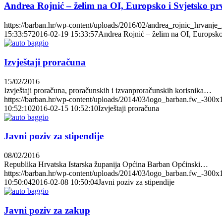
Andrea Rojnić – želim na OI, Europsko i Svjetsko pr
https://barban.hr/wp-content/uploads/2016/02/andrea_rojnic_hrvanje_
15:33:57
2016-02-19 15:33:57
Andrea Rojnić – želim na OI, Europsko
Izvještaji proračuna
15/02/2016
Izvještaji proračuna, proračunskih i izvanproračunskih korisnika…
https://barban.hr/wp-content/uploads/2014/03/logo_barban.fw_-300x
10:52:10
2016-02-15 10:52:10
Izvještaji proračuna
Javni poziv za stipendije
08/02/2016
Republika Hrvatska Istarska županija Općina Barban Općinski…
https://barban.hr/wp-content/uploads/2014/03/logo_barban.fw_-300x
10:50:04
2016-02-08 10:50:04
Javni poziv za stipendije
Javni poziv za zakup