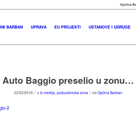
Općina Ba
INI BARBAN
UPRAVA
EU PROJEKTI
USTANOVE I UDRUGE
Auto Baggio preselio u zonu…
/
/
02/02/2016
u
Iz medija
,
poduzetnicka zona
od
Općina Barban