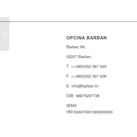
JAVNI POZIV ZA UDRUGE
OPĆINA BARBAN
Barban 69,
52207 Barban,
T. ++385(0)52 567 635
F. ++385(0)52 567 606
E. info@barban.hr
OIB: 98875297738
IBAN:
HR1024070001800600009