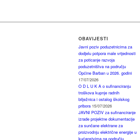
OBAVIJESTI
Javni poziv poduzetnicima za
dodjelu potpora male vrijednosti
za poticanje razvoja
poduzetništva na području
Općine Barban u 2026. godini
17/07/2026
O D L U K A o sufinanciranju
troškova kupnje radnih
bilježnica i ostalog školskog
pribora
15/07/2026
JAVNI POZIV za sufinanciranje
izrade projektne dokumentacije
za sunčane elektrane za
proizvodnju električne energije u
kućanstvima na području