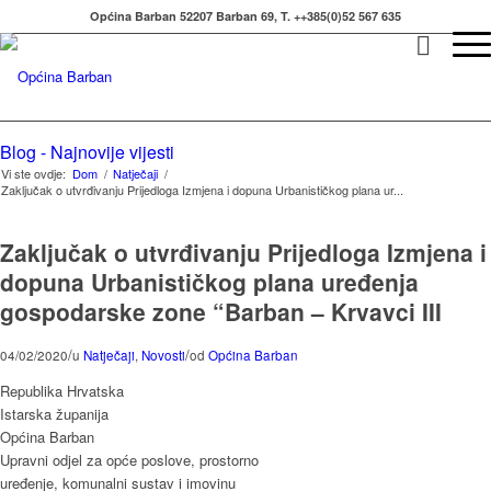
Općina Barban 52207 Barban 69, T. ++385(0)52 567 635
Blog - Najnovije vijesti
Vi ste ovdje:
Dom
/
Natječaji
/
Zaključak o utvrđivanju Prijedloga Izmjena i dopuna Urbanističkog plana ur...
Zaključak o utvrđivanju Prijedloga Izmjena i
dopuna Urbanističkog plana uređenja
gospodarske zone “Barban – Krvavci III
/
/
04/02/2020
u
Natječaji
,
Novosti
od
Općina Barban
Republika Hrvatska
Istarska županija
Općina Barban
Upravni odjel za opće poslove, prostorno
uređenje, komunalni sustav i imovinu