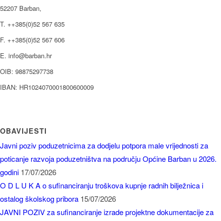
52207 Barban,
T. ++385(0)52 567 635
F. ++385(0)52 567 606
E. info@barban.hr
OIB: 98875297738
IBAN: HR1024070001800600009
OBAVIJESTI
Javni poziv poduzetnicima za dodjelu potpora male vrijednosti za
poticanje razvoja poduzetništva na području Općine Barban u 2026.
godini
17/07/2026
O D L U K A o sufinanciranju troškova kupnje radnih bilježnica i
ostalog školskog pribora
15/07/2026
JAVNI POZIV za sufinanciranje izrade projektne dokumentacije za