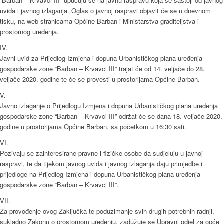
“Barban – Krvavci III” upućuju se na javnu raspravu koja se sastoji od javnog
uvida i javnog izlaganja. Oglas o javnoj raspravi objavit će se u dnevnom
tisku, na web-stranicama Općine Barban i Ministarstva graditeljstva i
prostornog uređenja.
IV.
Javni uvid za Prijedlog Izmjena i dopuna Urbanističkog plana uređenja
gospodarske zone “Barban – Krvavci III” trajat će od 14. veljače do 28.
veljače 2020. godine te će se provesti u prostorijama Općine Barban.
V.
Javno izlaganje o Prijedlogu Izmjena i dopuna Urbanističkog plana uređenja
gospodarske zone “Barban – Krvavci III” održat će se dana 18. veljače 2020.
godine u prostorijama Općine Barban, sa početkom u 16:30 sati.
VI.
Pozivaju se zainteresirane pravne i fizičke osobe da sudjeluju u javnoj
raspravi, te da tijekom javnog uvida i javnog izlaganja daju primjedbe i
prijedloge na Prijedlog Izmjena i dopuna Urbanističkog plana uređenja
gospodarske zone “Barban – Krvavci III”.
VII.
Za provođenje ovog Zaključka te poduzimanje svih drugih potrebnih radnji,
sukladno Zakonu o prostornom uređenju, zadužuje se Upravni odjel za opće