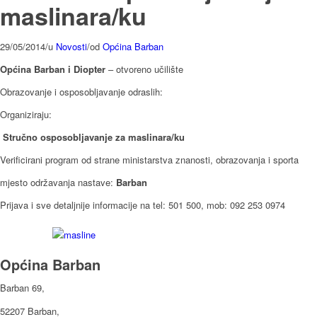
maslinara/ku
29/05/2014
/
u
Novosti
/
od
Općina Barban
Općina Barban i Diopter
– otvoreno učilište
Obrazovanje i osposobljavanje odraslih:
Organiziraju:
Stručno osposobljavanje za maslinara/ku
Verificirani program od strane ministarstva znanosti, obrazovanja i sporta
mjesto održavanja nastave:
Barban
Prijava i sve detaljnije informacije na tel: 501 500, mob: 092 253 0974
Općina Barban
Barban 69,
52207 Barban,