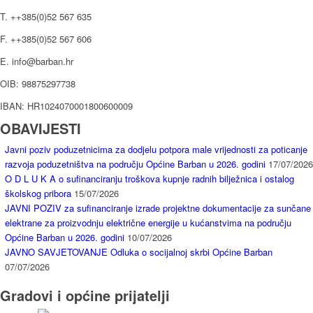
T. ++385(0)52 567 635
F. ++385(0)52 567 606
E. info@barban.hr
OIB: 98875297738
IBAN: HR1024070001800600009
OBAVIJESTI
Javni poziv poduzetnicima za dodjelu potpora male vrijednosti za poticanje
razvoja poduzetništva na području Općine Barban u 2026. godini
17/07/2026
O D L U K A o sufinanciranju troškova kupnje radnih bilježnica i ostalog
školskog pribora
15/07/2026
JAVNI POZIV za sufinanciranje izrade projektne dokumentacije za sunčane
elektrane za proizvodnju električne energije u kućanstvima na području
Općine Barban u 2026. godini
10/07/2026
JAVNO SAVJETOVANJE Odluka o socijalnoj skrbi Općine Barban
07/07/2026
Gradovi i općine prijatelji