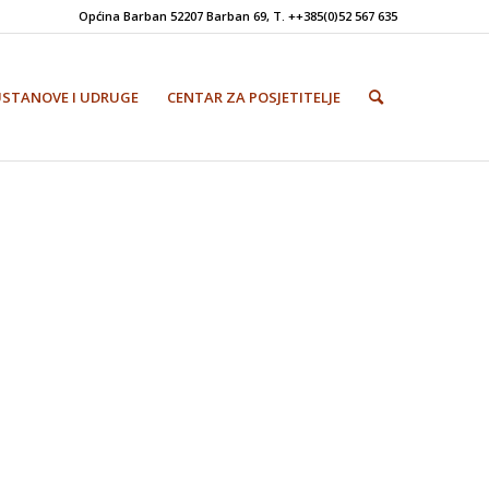
Općina Barban 52207 Barban 69, T. ++385(0)52 567 635
USTANOVE I UDRUGE
CENTAR ZA POSJETITELJE