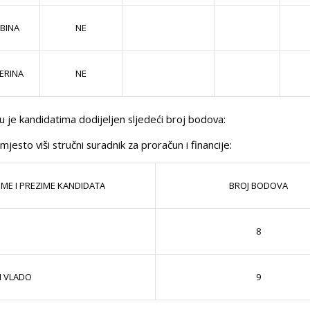
ABINA
NE
ERINA
NE
u je kandidatima dodijeljen sljedeći broj bodova:
mjesto viši stručni suradnik za proračun i financije:
IME I PREZIME KANDIDATA
BROJ BODOVA
8
N VLADO
9