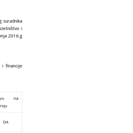
g suradnika
zetništvo i
vnja 2016.g
i financije
avo na
ervju
DA