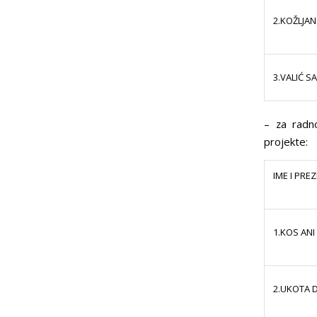
2.KOŽLJA
3.VALIĆ S
– za radno
projekte:
IME I PRE
1.KOS ANI
2.UKOTA 