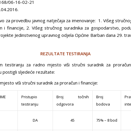
168/06-16-02-21
.04.2016.
vo za provedbu javnog natječaja za imenovanje: 1. Višeg stručno
n i financije, 2. Višeg stručnog suradnika za gospodarstvo, podu
rojekte Jedinstvenog upravnog odjela Općine Barban dana 29. tra
REZULTATE TESTIRANJA
 testiranju za radno mjesto viši stručni suradnik za proračun 
u postigli sljedeće rezultate:
mjesto viši stručni suradnik za proračun i financije:
ZIME
Pristupio
Broj točnih
Broj
Pr
testiranju
odgovora
bodova
int
75% – 8 bod
DA
45