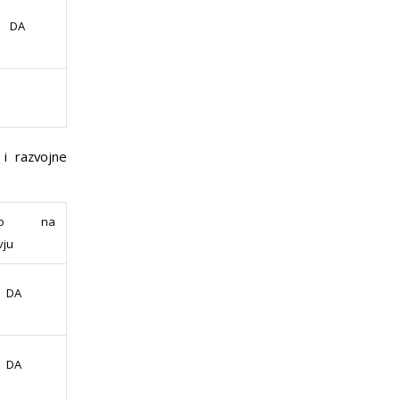
DA
 i razvojne
avo na
vju
DA
DA