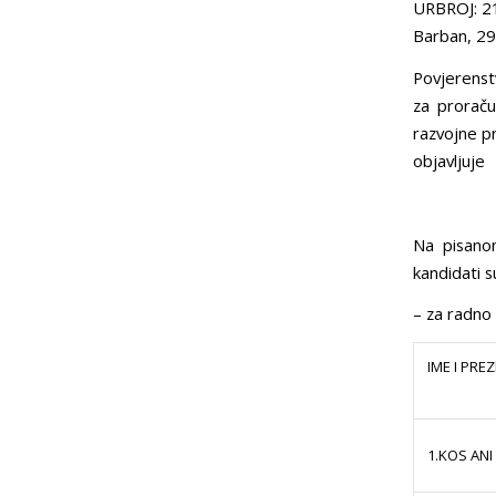
URBROJ: 2
Barban, 29
Povjerenst
za proraču
razvojne p
objavljuje
Na pisanom
kandidati s
– za radno 
IME I PRE
1.KOS ANI