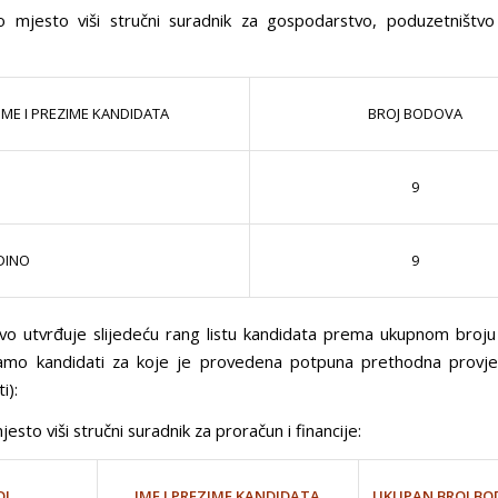
 mjesto viši stručni suradnik za gospodarstvo, poduzetništvo
IME I PREZIME KANDIDATA
BROJ BODOVA
9
DINO
9
vo utvrđuje slijedeću rang listu kandidata prema ukupnom broju
amo kandidati za koje je provedena potpuna prethodna provjer
i):
esto viši stručni suradnik za proračun i financije:
OJ
UKUPAN BROJ BO
IME I PREZIME KANDIDATA