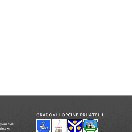
GRADOVI I OPĆINE PRIJATELJI
otpora male
ištva na