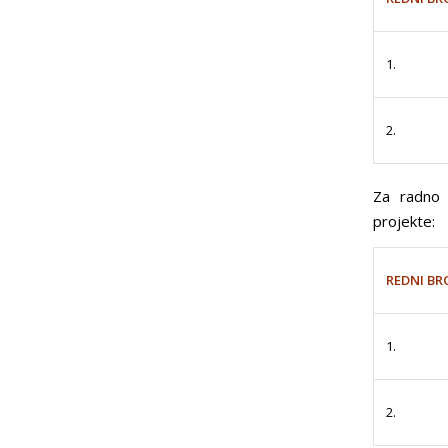
1.
2.
Za radno 
projekte:
REDNI BR
1.
2.