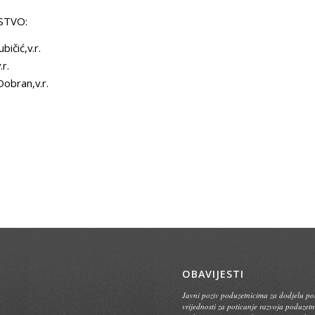
STVO:
ičić,v.r.
.r.
obran,v.r.
OBAVIJESTI
Javni poziv poduzetnicima za dodjelu p
vrijednosti za poticanje razvoja poduzetn