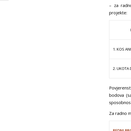
– za radno
projekte:
1. KOS ANI
2. UKOTA 
Povjerenst
bodova (s
sposobnost
Za radno mj
REDNI BR