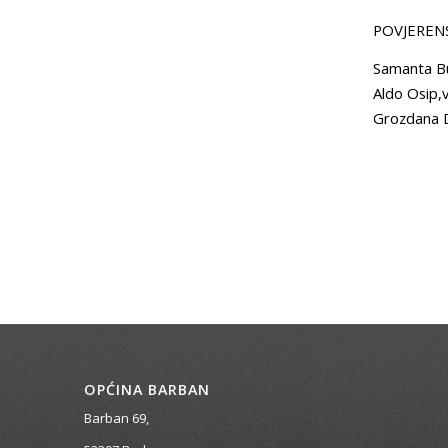
POVJEREN
Samanta Bub
Aldo Osip,v
Grozdana D
OPĆINA BARBAN
Barban 69,