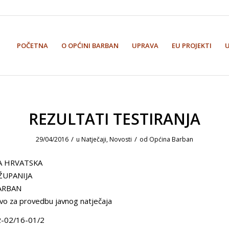
POČETNA
O OPĆINI BARBAN
UPRAVA
EU PROJEKTI
REZULTATI TESTIRANJA
/
/
29/04/2016
u
Natječaji
,
Novosti
od
Općina Barban
A HRVATSKA
ŽUPANIJA
ARBAN
vo za provedbu javnog natječaja
2-02/16-01/2