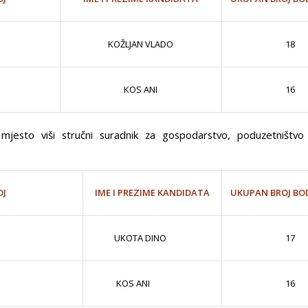
KOŽLJAN VLADO
18
KOS ANI
16
mjesto viši stručni suradnik za gospodarstvo, poduzetništvo 
OJ
UKUPAN BROJ BO
IME I PREZIME KANDIDATA
UKOTA DINO
17
KOS ANI
16