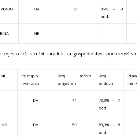
N VLADO
85% – 9
DA
51
bod.
ABINA
NE
 mjesto viši stručni suradnik za gospodarstvo, poduzetništvo
ZIME
Pristupio
Broj točnih
Broj
Pr
testiranju
odgovora
bodova
inter
73,3% – 7
DA
44
bod
DINO
83,3% – 8
DA
50
bod