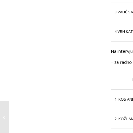
3.VALIĆ S
4.VRH KAT
Na intervju
– za radno 
1. KOS ANI
Obavijest
2. KOŽLJA