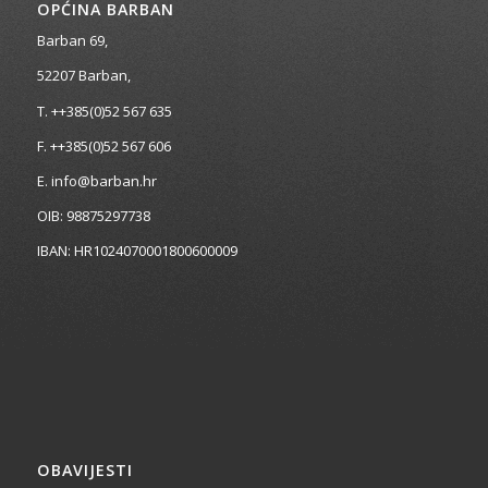
OPĆINA BARBAN
Barban 69,
52207 Barban,
T. ++385(0)52 567 635
F. ++385(0)52 567 606
E. info@barban.hr
OIB: 98875297738
IBAN: HR1024070001800600009
OBAVIJESTI