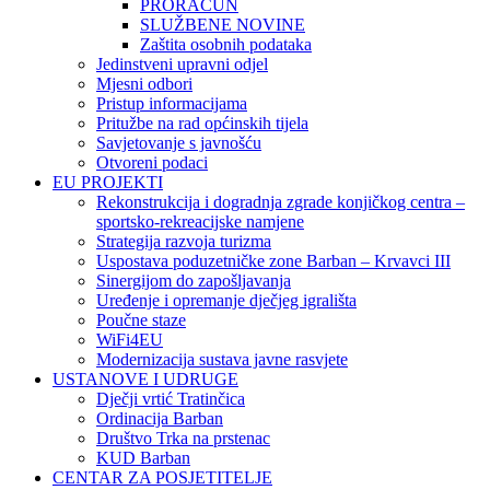
PRORAČUN
SLUŽBENE NOVINE
Zaštita osobnih podataka
Jedinstveni upravni odjel
Mjesni odbori
Pristup informacijama
Pritužbe na rad općinskih tijela
Savjetovanje s javnošću
Otvoreni podaci
EU PROJEKTI
Rekonstrukcija i dogradnja zgrade konjičkog centra –
sportsko-rekreacijske namjene
Strategija razvoja turizma
Uspostava poduzetničke zone Barban – Krvavci III
Sinergijom do zapošljavanja
Uređenje i opremanje dječjeg igrališta
Poučne staze
WiFi4EU
Modernizacija sustava javne rasvjete
USTANOVE I UDRUGE
Dječji vrtić Tratinčica
Ordinacija Barban
Društvo Trka na prstenac
KUD Barban
CENTAR ZA POSJETITELJE