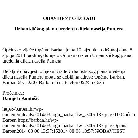
OBAVIJEST O IZRADI
Urbanističkog plana uređenja dijela naselja Puntera
Općinsko vijeće Općine Barban je na 10. sjednici, održanoj dana 8.
srpnja 2014. godine, donijelo Odluku o izradi Urbanističkog plana
uređenja dijela naselja Puntera.
Detaljne obavijesti o tijeku izrade Urbanističkog plana uređenja
dijela naselja Puntera mogu se dobiti na adresi: Općina Barban,
Barban 69, 52207 Barban ili na telefon 052/567 635
Pročelnica:
Danijela Kontošić
https://barban.hr/wp-
content/uploads/2014/03/logo_barban.fw_-300x137.png
0
0
Općina
Barban
https://barban.hr/wp-
content/uploads/2014/03/logo_barban.fw_-300x137.png
Općina
Barban
2014-08-08 13:57:15
2014-08-08 13:57:59
OBAVIJEST