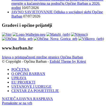
energije u kućanstvima na području Općine Barban u 2026.
godini
10/07/2026
JAVNO SAVJETOVANJE Odluka o socijalnoj skrbi Općine
Barban
07/07/2026
Gradovi i općine prijatelji
www.barban.hr
Izjava o pristupačnosti mrežne stranice Općina Barban
© Copyright - Općina Barban -
Enfold Theme by Kriesi
POČETNA
O OPĆINI BARBAN
UPRAVA
EU PROJEKTI
USTANOVE I UDRUGE
CENTAR ZA POSJETITELJE
NATJEČAJ
JAVNA RASPRAVA
Pomaknite se na vrh