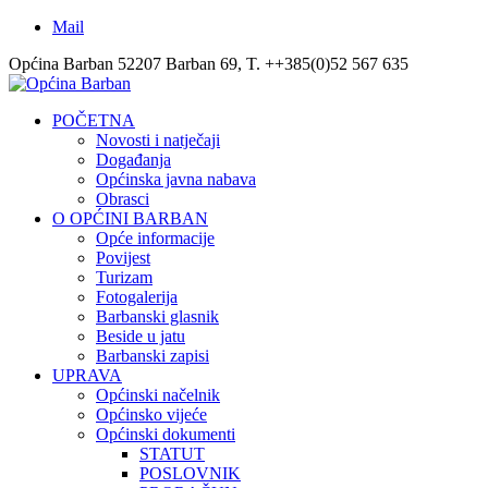
Mail
Općina Barban 52207 Barban 69, T. ++385(0)52 567 635
POČETNA
Novosti i natječaji
Događanja
Općinska javna nabava
Obrasci
O OPĆINI BARBAN
Opće informacije
Povijest
Turizam
Fotogalerija
Barbanski glasnik
Beside u jatu
Barbanski zapisi
UPRAVA
Općinski načelnik
Općinsko vijeće
Općinski dokumenti
STATUT
POSLOVNIK