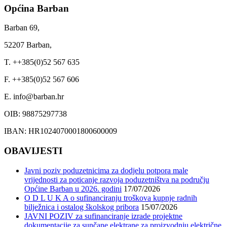
Općina Barban
Barban 69,
52207 Barban,
T. ++385(0)52 567 635
F. ++385(0)52 567 606
E. info@barban.hr
OIB: 98875297738
IBAN: HR1024070001800600009
OBAVIJESTI
Javni poziv poduzetnicima za dodjelu potpora male
vrijednosti za poticanje razvoja poduzetništva na području
Općine Barban u 2026. godini
17/07/2026
O D L U K A o sufinanciranju troškova kupnje radnih
bilježnica i ostalog školskog pribora
15/07/2026
JAVNI POZIV za sufinanciranje izrade projektne
dokumentacije za sunčane elektrane za proizvodnju električne