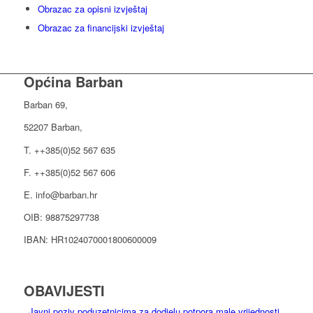
Obrazac za opisni izvještaj
Obrazac za financijski izvještaj
Općina Barban
Barban 69,
52207 Barban,
T. ++385(0)52 567 635
F. ++385(0)52 567 606
E. info@barban.hr
OIB: 98875297738
IBAN: HR1024070001800600009
OBAVIJESTI
Javni poziv poduzetnicima za dodjelu potpora male vrijednosti