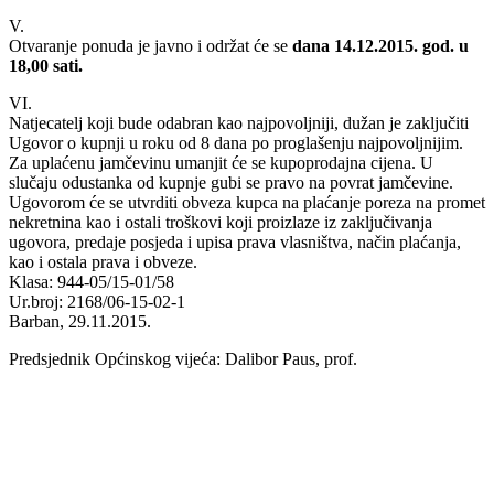
V.
Otvaranje ponuda je javno i održat će se
dana 14.12.2015. god. u
18,00 sati.
VI.
Natjecatelj koji bude odabran kao najpovoljniji, dužan je zaključiti
Ugovor o kupnji u roku od 8 dana po proglašenju najpovoljnijim.
Za uplaćenu jamčevinu umanjit će se kupoprodajna cijena. U
slučaju odustanka od kupnje gubi se pravo na povrat jamčevine.
Ugovorom će se utvrditi obveza kupca na plaćanje poreza na promet
nekretnina kao i ostali troškovi koji proizlaze iz zaključivanja
ugovora, predaje posjeda i upisa prava vlasništva, način plaćanja,
kao i ostala prava i obveze.
Klasa: 944-05/15-01/58
Ur.broj: 2168/06-15-02-1
Barban, 29.11.2015.
Predsjednik Općinskog vijeća: Dalibor Paus, prof.