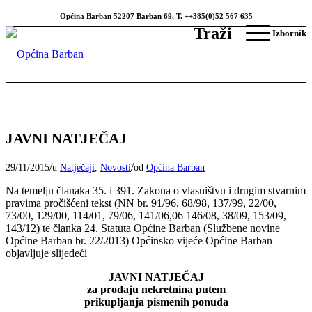
Općina Barban 52207 Barban 69, T. ++385(0)52 567 635
Traži
Izbornik
JAVNI NATJEČAJ
/
/
29/11/2015
u
Natječaji
,
Novosti
od
Općina Barban
Na temelju članaka 35. i 391. Zakona o vlasništvu i drugim stvarnim
pravima pročišćeni tekst (NN br. 91/96, 68/98, 137/99, 22/00,
73/00, 129/00, 114/01, 79/06, 141/06,06 146/08, 38/09, 153/09,
143/12) te članka 24. Statuta Općine Barban (Službene novine
Općine Barban br. 22/2013) Općinsko vijeće Općine Barban
objavljuje slijedeći
JAVNI NATJEČAJ
za prodaju nekretnina putem
prikupljanja pismenih ponuda