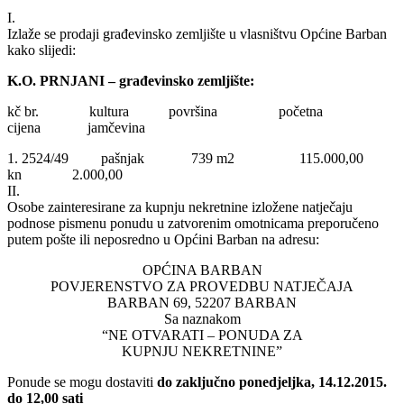
I.
Izlaže se prodaji građevinsko zemljište u vlasništvu Općine Barban
kako slijedi:
K.O. PRNJANI – građevinsko zemljište:
kč br. kultura površina početna
cijena jamčevina
1. 2524/49 pašnjak 739 m2 115.000,00
kn 2.000,00
II.
Osobe zainteresirane za kupnju nekretnine izložene natječaju
podnose pismenu ponudu u zatvorenim omotnicama preporučeno
putem pošte ili neposredno u Općini Barban na adresu:
OPĆINA BARBAN
POVJERENSTVO ZA PROVEDBU NATJEČAJA
BARBAN 69, 52207 BARBAN
Sa naznakom
“NE OTVARATI – PONUDA ZA
KUPNJU NEKRETNINE”
Ponude se mogu dostaviti
do zaključno ponedjeljka, 14.12.2015.
do 12,00 sati