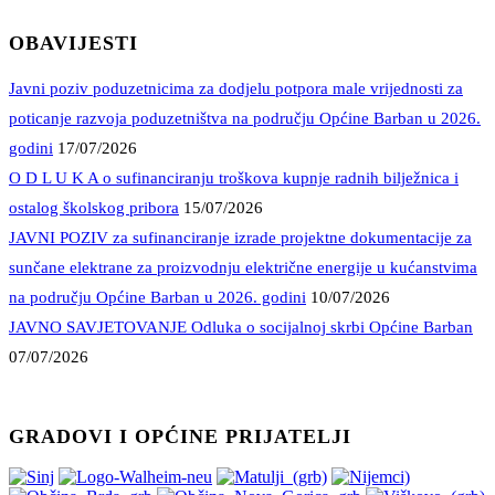
OBAVIJESTI
Javni poziv poduzetnicima za dodjelu potpora male vrijednosti za
poticanje razvoja poduzetništva na području Općine Barban u 2026.
godini
17/07/2026
O D L U K A o sufinanciranju troškova kupnje radnih bilježnica i
ostalog školskog pribora
15/07/2026
JAVNI POZIV za sufinanciranje izrade projektne dokumentacije za
sunčane elektrane za proizvodnju električne energije u kućanstvima
na području Općine Barban u 2026. godini
10/07/2026
JAVNO SAVJETOVANJE Odluka o socijalnoj skrbi Općine Barban
07/07/2026
GRADOVI I OPĆINE PRIJATELJI