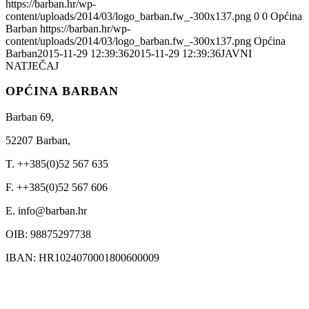
https://barban.hr/wp-
content/uploads/2014/03/logo_barban.fw_-300x137.png
0
0
Općina
Barban
https://barban.hr/wp-
content/uploads/2014/03/logo_barban.fw_-300x137.png
Općina
Barban
2015-11-29 12:39:36
2015-11-29 12:39:36
JAVNI
NATJEČAJ
OPĆINA BARBAN
Barban 69,
52207 Barban,
T. ++385(0)52 567 635
F. ++385(0)52 567 606
E. info@barban.hr
OIB: 98875297738
IBAN: HR1024070001800600009