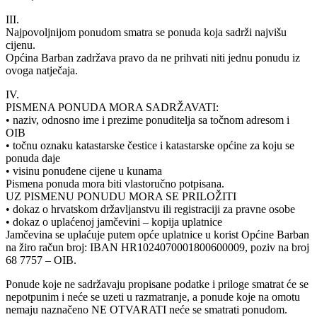
III.
Najpovoljnijom ponudom smatra se ponuda koja sadrži najvišu
cijenu.
Općina Barban zadržava pravo da ne prihvati niti jednu ponudu iz
ovoga natječaja.
IV.
PISMENA PONUDA MORA SADRŽAVATI:
• naziv, odnosno ime i prezime ponuditelja sa točnom adresom i
OIB
• točnu oznaku katastarske čestice i katastarske općine za koju se
ponuda daje
• visinu ponuđene cijene u kunama
Pismena ponuda mora biti vlastoručno potpisana.
UZ PISMENU PONUDU MORA SE PRILOŽITI
• dokaz o hrvatskom državljanstvu ili registraciji za pravne osobe
• dokaz o uplaćenoj jamčevini – kopija uplatnice
Jamčevina se uplaćuje putem opće uplatnice u korist Općine Barban
na žiro račun broj: IBAN HR1024070001800600009, poziv na broj
68 7757 – OIB.
Ponude koje ne sadržavaju propisane podatke i priloge smatrat će se
nepotpunim i neće se uzeti u razmatranje, a ponude koje na omotu
nemaju naznačeno NE OTVARATI neće se smatrati ponudom.