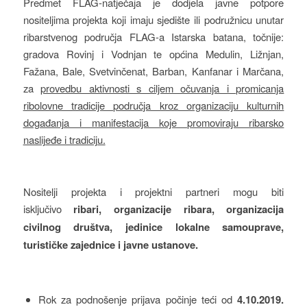
Predmet FLAG-natječaja je dodjela javne potpore
nositeljima projekta koji imaju sjedište ili podružnicu unutar
ribarstvenog područja FLAG-a Istarska batana, točnije:
gradova Rovinj i Vodnjan te općina Medulin, Ližnjan,
Fažana, Bale, Svetvinčenat, Barban, Kanfanar i Marčana,
za
provedbu aktivnosti s ciljem očuvanja i promicanja
ribolovne tradicije područja kroz organizaciju kulturnih
događanja i manifestacija koje promoviraju ribarsko
naslijeđe i tradiciju.
Nositelji projekta i projektni partneri mogu biti
isključivo
ribari, organizacije ribara, organizacija
civilnog društva, jedinice lokalne samouprave,
turističke zajednice i javne ustanove.
Rok za podnošenje prijava počinje teći od
4.10.2019.