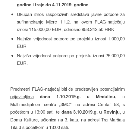
godine i traje do 4.11.2019. godine
Ukupan iznos raspoloživih sredstava javne potpore za
sufinanciranje Mjere 1.1.2. na ovom FLAG-natječaju
iznosi 115.000,00 EUR, odnosno 853.242,50 HRK
Najniža vrijednost potpore po projektu iznosi 1.000,00
EUR
Najviša vrijednost potpore po projektu iznosi 25.000,00
EUR.
Predmetni FLAG-natječaj biti će predstavljen potencijalnim
prijaviteljima
dana 1.10.2019.g.
u Medulinu,
u
Multimedijalnom centru „3MC“, na adresi Centar 58, s
početkom u 13:00 sati, te
dana 3.10.2019.g. u Rovinju,
u
Domu Kulture, učionica na 3. katu, na adresi Trg Maršala
Tita 3 s početkom u 13:00 sati.