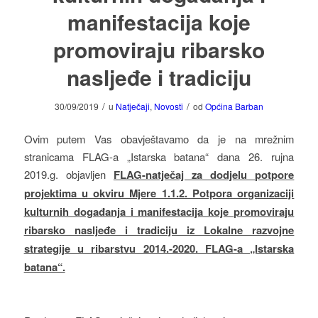
manifestacija koje
promoviraju ribarsko
nasljeđe i tradiciju
/
/
30/09/2019
u
Natječaji
,
Novosti
od
Općina Barban
Ovim putem Vas obavještavamo da je na mrežnim
stranicama FLAG-a „Istarska batana“ dana 26. rujna
2019.g. objavljen
FLAG-natječaj za dodjelu potpore
projektima u okviru Mjere 1.1.2. Potpora organizaciji
kulturnih događanja i manifestacija koje promoviraju
ribarsko nasljeđe i tradiciju iz Lokalne razvojne
strategije u ribarstvu 2014.-2020. FLAG-a „Istarska
batana“.