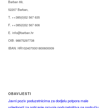
Barban 69,
52207 Barban,
T. ++385(0)52 567 635
F. ++385(0)52 567 606
E. info@barban.hr
OIB: 98875297738
IBAN: HR1024070001800600009
OBAVIJESTI
Javni poziv poduzetnicima za dodjelu potpora male
vrijednosti za poticanje razvoja poduzetništva na području