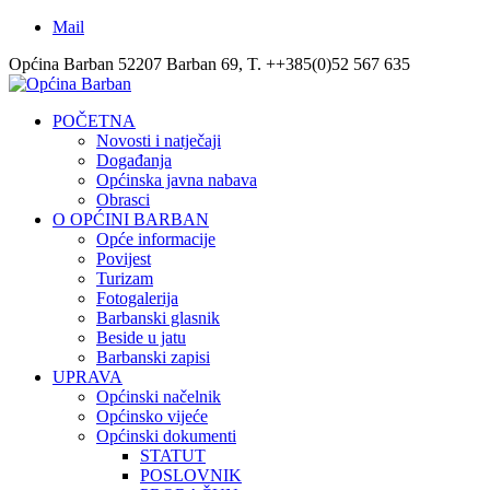
Mail
Općina Barban 52207 Barban 69, T. ++385(0)52 567 635
POČETNA
Novosti i natječaji
Događanja
Općinska javna nabava
Obrasci
O OPĆINI BARBAN
Opće informacije
Povijest
Turizam
Fotogalerija
Barbanski glasnik
Beside u jatu
Barbanski zapisi
UPRAVA
Općinski načelnik
Općinsko vijeće
Općinski dokumenti
STATUT
POSLOVNIK