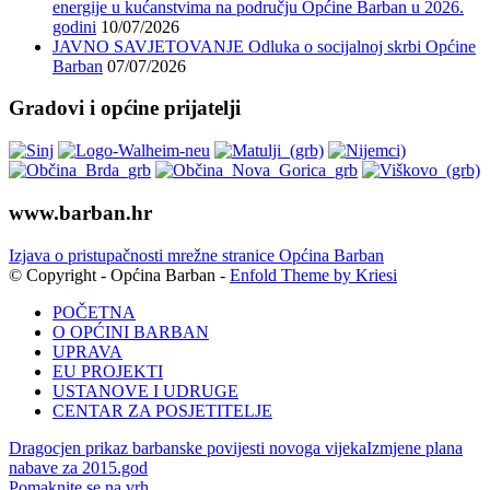
energije u kućanstvima na području Općine Barban u 2026.
godini
10/07/2026
JAVNO SAVJETOVANJE Odluka o socijalnoj skrbi Općine
Barban
07/07/2026
Gradovi i općine prijatelji
www.barban.hr
Izjava o pristupačnosti mrežne stranice Općina Barban
© Copyright - Općina Barban -
Enfold Theme by Kriesi
POČETNA
O OPĆINI BARBAN
UPRAVA
EU PROJEKTI
USTANOVE I UDRUGE
CENTAR ZA POSJETITELJE
Dragocjen prikaz barbanske povijesti novoga vijeka
Izmjene plana
nabave za 2015.god
Pomaknite se na vrh