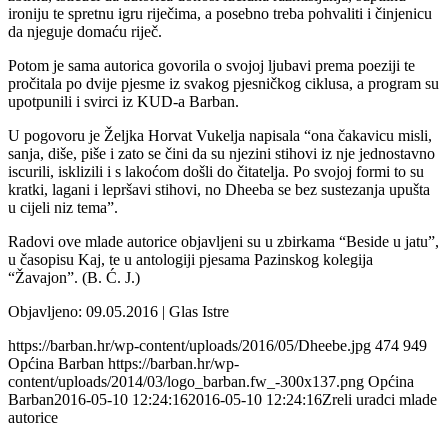
ironiju te spretnu igru riječima, a posebno treba pohvaliti i činjenicu
da njeguje domaću riječ.
Potom je sama autorica govorila o svojoj ljubavi prema poeziji te
pročitala po dvije pjesme iz svakog pjesničkog ciklusa, a program su
upotpunili i svirci iz KUD-a Barban.
U pogovoru je Željka Horvat Vukelja napisala “ona čakavicu misli,
sanja, diše, piše i zato se čini da su njezini stihovi iz nje jednostavno
iscurili, isklizili i s lakoćom došli do čitatelja. Po svojoj formi to su
kratki, lagani i lepršavi stihovi, no Dheeba se bez sustezanja upušta
u cijeli niz tema”.
Radovi ove mlade autorice objavljeni su u zbirkama “Beside u jatu”,
u časopisu Kaj, te u antologiji pjesama Pazinskog kolegija
“Žavajon”. (B. Ć. J.)
Objavljeno: 09.05.2016 | Glas Istre
https://barban.hr/wp-content/uploads/2016/05/Dheebe.jpg
474
949
Općina Barban
https://barban.hr/wp-
content/uploads/2014/03/logo_barban.fw_-300x137.png
Općina
Barban
2016-05-10 12:24:16
2016-05-10 12:24:16
Zreli uradci mlade
autorice