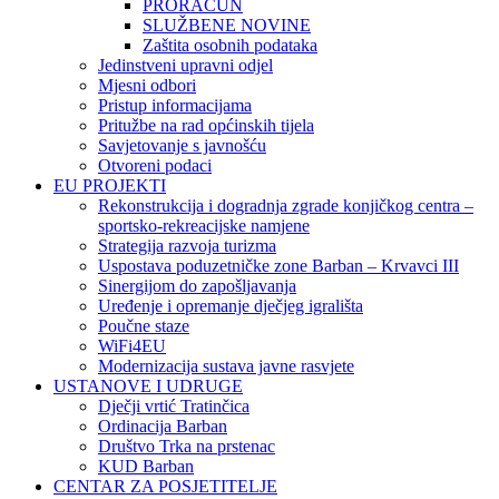
PRORAČUN
SLUŽBENE NOVINE
Zaštita osobnih podataka
Jedinstveni upravni odjel
Mjesni odbori
Pristup informacijama
Pritužbe na rad općinskih tijela
Savjetovanje s javnošću
Otvoreni podaci
EU PROJEKTI
Rekonstrukcija i dogradnja zgrade konjičkog centra –
sportsko-rekreacijske namjene
Strategija razvoja turizma
Uspostava poduzetničke zone Barban – Krvavci III
Sinergijom do zapošljavanja
Uređenje i opremanje dječjeg igrališta
Poučne staze
WiFi4EU
Modernizacija sustava javne rasvjete
USTANOVE I UDRUGE
Dječji vrtić Tratinčica
Ordinacija Barban
Društvo Trka na prstenac
KUD Barban
CENTAR ZA POSJETITELJE