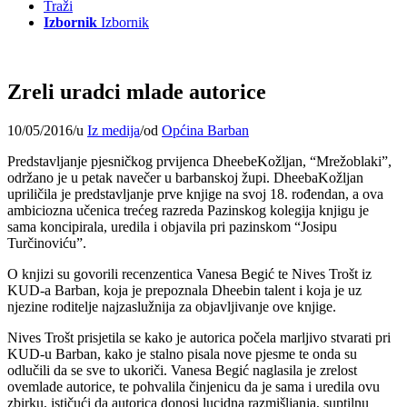
Traži
Izbornik
Izbornik
Zreli uradci mlade autorice
10/05/2016
/
u
Iz medija
/
od
Općina Barban
Predstavljanje pjesničkog prvijenca DheebeKožljan, “Mrežoblaki”,
održano je u petak navečer u barbanskoj župi. DheebaKožljan
upriličila je predstavljanje prve knjige na svoj 18. rođendan, a ova
ambiciozna učenica trećeg razreda Pazinskog kolegija knjigu je
sama koncipirala, uredila i objavila pri pazinskom “Josipu
Turčinoviću”.
O knjizi su govorili recenzentica Vanesa Begić te Nives Trošt iz
KUD-a Barban, koja je prepoznala Dheebin talent i koja je uz
njezine roditelje najzaslužnija za objavljivanje ove knjige.
Nives Trošt prisjetila se kako je autorica počela marljivo stvarati pri
KUD-u Barban, kako je stalno pisala nove pjesme te onda su
odlučili da se sve to ukoriči. Vanesa Begić naglasila je zrelost
ovemlade autorice, te pohvalila činjenicu da je sama i uredila ovu
zbirku, ističući da autorica donosi lucidna razmišljanja, suptilnu