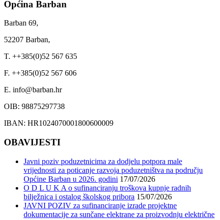
Općina Barban
Barban 69,
52207 Barban,
T. ++385(0)52 567 635
F. ++385(0)52 567 606
E. info@barban.hr
OIB: 98875297738
IBAN: HR1024070001800600009
OBAVIJESTI
Javni poziv poduzetnicima za dodjelu potpora male
vrijednosti za poticanje razvoja poduzetništva na području
Općine Barban u 2026. godini
17/07/2026
O D L U K A o sufinanciranju troškova kupnje radnih
bilježnica i ostalog školskog pribora
15/07/2026
JAVNI POZIV za sufinanciranje izrade projektne
dokumentacije za sunčane elektrane za proizvodnju električne