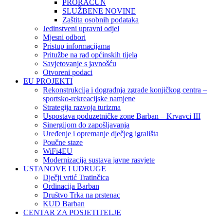
PRORAČUN
SLUŽBENE NOVINE
Zaštita osobnih podataka
Jedinstveni upravni odjel
Mjesni odbori
Pristup informacijama
Pritužbe na rad općinskih tijela
Savjetovanje s javnošću
Otvoreni podaci
EU PROJEKTI
Rekonstrukcija i dogradnja zgrade konjičkog centra –
sportsko-rekreacijske namjene
Strategija razvoja turizma
Uspostava poduzetničke zone Barban – Krvavci III
Sinergijom do zapošljavanja
Uređenje i opremanje dječjeg igrališta
Poučne staze
WiFi4EU
Modernizacija sustava javne rasvjete
USTANOVE I UDRUGE
Dječji vrtić Tratinčica
Ordinacija Barban
Društvo Trka na prstenac
KUD Barban
CENTAR ZA POSJETITELJE