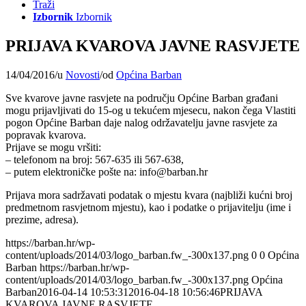
Traži
Izbornik
Izbornik
PRIJAVA KVAROVA JAVNE RASVJETE
14/04/2016
/
u
Novosti
/
od
Općina Barban
Sve kvarove javne rasvjete na području Općine Barban građani
mogu prijavljivati do 15-og u tekućem mjesecu, nakon čega Vlastiti
pogon Općine Barban daje nalog održavatelju javne rasvjete za
popravak kvarova.
Prijave se mogu vršiti:
– telefonom na broj: 567-635 ili 567-638,
– putem elektroničke pošte na: info@barban.hr
Prijava mora sadržavati podatak o mjestu kvara (najbliži kućni broj
predmetnom rasvjetnom mjestu), kao i podatke o prijavitelju (ime i
prezime, adresa).
https://barban.hr/wp-
content/uploads/2014/03/logo_barban.fw_-300x137.png
0
0
Općina
Barban
https://barban.hr/wp-
content/uploads/2014/03/logo_barban.fw_-300x137.png
Općina
Barban
2016-04-14 10:53:31
2016-04-18 10:56:46
PRIJAVA
KVAROVA JAVNE RASVJETE