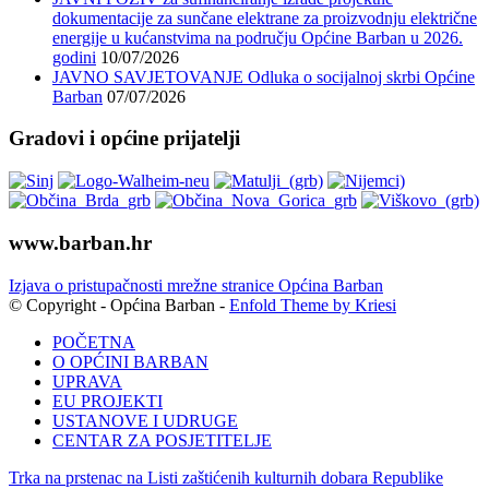
dokumentacije za sunčane elektrane za proizvodnju električne
energije u kućanstvima na području Općine Barban u 2026.
godini
10/07/2026
JAVNO SAVJETOVANJE Odluka o socijalnoj skrbi Općine
Barban
07/07/2026
Gradovi i općine prijatelji
www.barban.hr
Izjava o pristupačnosti mrežne stranice Općina Barban
© Copyright - Općina Barban -
Enfold Theme by Kriesi
POČETNA
O OPĆINI BARBAN
UPRAVA
EU PROJEKTI
USTANOVE I UDRUGE
CENTAR ZA POSJETITELJE
Trka na prstenac na Listi zaštićenih kulturnih dobara Republike