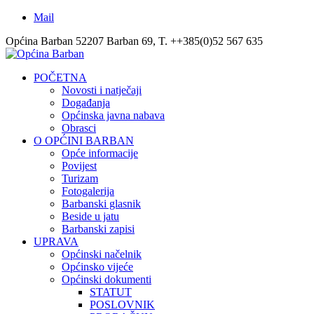
Mail
Općina Barban 52207 Barban 69, T. ++385(0)52 567 635
POČETNA
Novosti i natječaji
Događanja
Općinska javna nabava
Obrasci
O OPĆINI BARBAN
Opće informacije
Povijest
Turizam
Fotogalerija
Barbanski glasnik
Beside u jatu
Barbanski zapisi
UPRAVA
Općinski načelnik
Općinsko vijeće
Općinski dokumenti
STATUT
POSLOVNIK