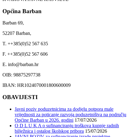
Općina Barban
Barban 69,
52207 Barban,
T. ++385(0)52 567 635
F. ++385(0)52 567 606
E. info@barban.hr
OIB: 98875297738
IBAN: HR1024070001800600009
OBAVIJESTI
Javni poziv poduzetnicima za dodjelu potpora male
vrijednosti za poticanje razvoja poduzetništva na području
Općine Barban u 2026. godini
17/07/2026
O D L U K A o sufinanciranju troškova kupnje radnih
bilježnica i ostalog školskog pribora
15/07/2026
JAVNI POZIV za sufinanciranje izrade projektne