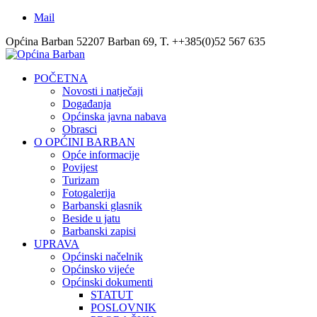
Mail
Općina Barban 52207 Barban 69, T. ++385(0)52 567 635
POČETNA
Novosti i natječaji
Događanja
Općinska javna nabava
Obrasci
O OPĆINI BARBAN
Opće informacije
Povijest
Turizam
Fotogalerija
Barbanski glasnik
Beside u jatu
Barbanski zapisi
UPRAVA
Općinski načelnik
Općinsko vijeće
Općinski dokumenti
STATUT
POSLOVNIK