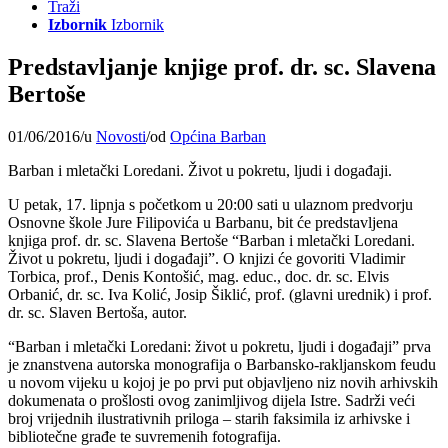
Traži
Izbornik
Izbornik
Predstavljanje knjige prof. dr. sc. Slavena
Bertoše
01/06/2016
/
u
Novosti
/
od
Općina Barban
Barban i mletački Loredani. Život u pokretu, ljudi i događaji.
U petak, 17. lipnja s početkom u 20:00 sati u ulaznom predvorju
Osnovne škole Jure Filipovića u Barbanu, bit će predstavljena
knjiga prof. dr. sc. Slavena Bertoše “Barban i mletački Loredani.
Život u pokretu, ljudi i događaji”. O knjizi će govoriti Vladimir
Torbica, prof., Denis Kontošić, mag. educ., doc. dr. sc. Elvis
Orbanić, dr. sc. Iva Kolić, Josip Šiklić, prof. (glavni urednik) i prof.
dr. sc. Slaven Bertoša, autor.
“Barban i mletački Loredani: život u pokretu, ljudi i događaji” prva
je znanstvena autorska monografija o Barbansko-rakljanskom feudu
u novom vijeku u kojoj je po prvi put objavljeno niz novih arhivskih
dokumenata o prošlosti ovog zanimljivog dijela Istre. Sadrži veći
broj vrijednih ilustrativnih priloga – starih faksimila iz arhivske i
bibliotečne građe te suvremenih fotografija.