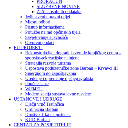
PRORAČUN
SLUŽBENE NOVINE
Zaštita osobnih podataka
Jedinstveni upravni odjel
Mjesni odbori
Pristup informacijama
Pritužbe na rad općinskih tijela
Savjetovanje s javnošću
Otvoreni podaci
EU PROJEKTI
Rekonstrukcija i dogradnja zgrade konjičkog centra –
sportsko-rekreacijske namjene
Strategija razvoja turizma
Uspostava poduzetničke zone Barban – Krvavci III
Sinergijom do zapošljavanja
Uređenje i opremanje dječjeg igrališta
Poučne staze
WiFi4EU
Modernizacija sustava javne rasvjete
USTANOVE I UDRUGE
Dječji vrtić Tratinčica
Ordinacija Barban
Društvo Trka na prstenac
KUD Barban
CENTAR ZA POSJETITELJE