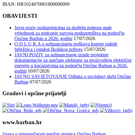
IBAN: HR1024070001800600009
OBAVIJESTI
Javni poziv poduzetnicima za dodjelu potpora male
vrijednosti za poticanje razvoja poduzetništva na području
Općine Barban u 2026. godini
17/07/2026
O D L U K A o sufinanciranju troškova kupnje radnih
bilježnica i ostalog školskog pribora
15/07/2026
JAVNI POZIV za sufinanciranje izrade projektne
dokumentacije za sunčane elektrane za proizvodnju električne
energije u kućanstvima na području Općine Barban u 2026.
godini
10/07/2026
JAVNO SAVJETOVANJE Odluka o socijalnoj skrbi Općine
Barban
07/07/2026
Gradovi i općine prijatelji
www.barban.hr
Izjava o pristupačnosti mrežne stranice Općina Barban