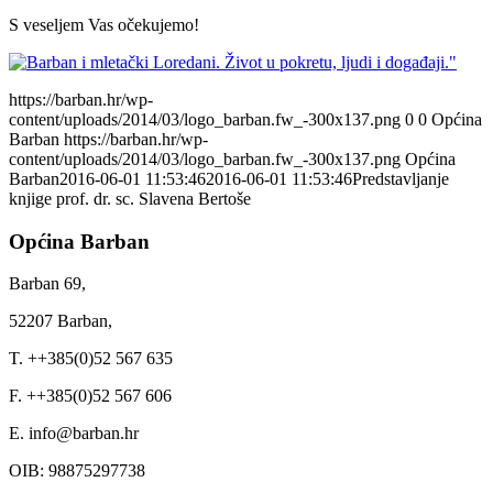
S veseljem Vas očekujemo!
https://barban.hr/wp-
content/uploads/2014/03/logo_barban.fw_-300x137.png
0
0
Općina
Barban
https://barban.hr/wp-
content/uploads/2014/03/logo_barban.fw_-300x137.png
Općina
Barban
2016-06-01 11:53:46
2016-06-01 11:53:46
Predstavljanje
knjige prof. dr. sc. Slavena Bertoše
Općina Barban
Barban 69,
52207 Barban,
T. ++385(0)52 567 635
F. ++385(0)52 567 606
E. info@barban.hr
OIB: 98875297738