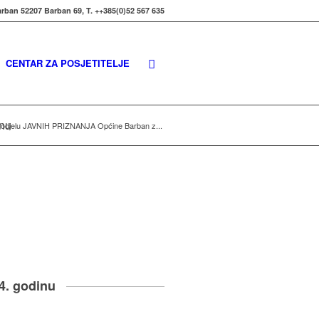
rban 52207 Barban 69, T. ++385(0)52 567 635
CENTAR ZA POSJETITELJE
inu
 dodjelu JAVNIH PRIZNANJA Općine Barban z...
4. godinu