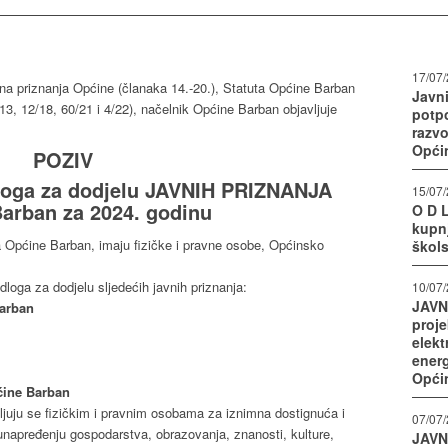
17/07
na priznanja Općine (članaka 14.-20.), Statuta Općine Barban
Javni
3, 12/18, 60/21 i 4/22), načelnik Općine Barban objavljuje
potpo
razv
Opći
POZIV
dloga za dodjelu JAVNIH PRIZNANJA
15/07
arban za 2024. godinu
O D L
kupnj
a Općine Barban, imaju fizičke i pravne osobe, Općinsko
škol
loga za dodjelu sljedećih javnih priznanja:
10/07
JAVNI
Barban
proj
elekt
ener
Opći
ćine Barban
ljuju se fizičkim i pravnim osobama za iznimna dostignuća i
07/07
unapređenju gospodarstva, obrazovanja, znanosti, kulture,
JAVN