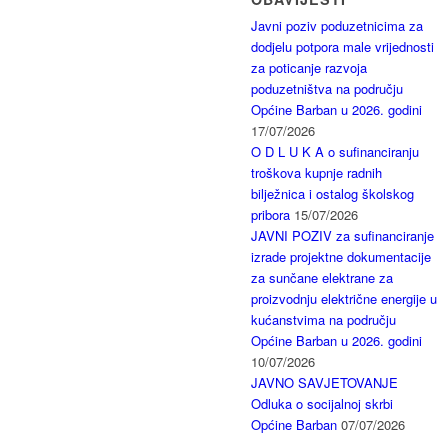
Javni poziv poduzetnicima za
dodjelu potpora male vrijednosti
za poticanje razvoja
poduzetništva na području
Općine Barban u 2026. godini
17/07/2026
O D L U K A o sufinanciranju
troškova kupnje radnih
bilježnica i ostalog školskog
pribora
15/07/2026
JAVNI POZIV za sufinanciranje
izrade projektne dokumentacije
za sunčane elektrane za
proizvodnju električne energije u
kućanstvima na području
Općine Barban u 2026. godini
10/07/2026
JAVNO SAVJETOVANJE
Odluka o socijalnoj skrbi
Općine Barban
07/07/2026