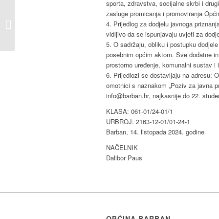
sporta, zdravstva, socijalne skrbi i dru
zasluge promicanja i promoviranja Opći
OBAVIJEST
4. Prijedlog za dodjelu javnoga priznan
STUDENTIMA
vidljivo da se ispunjavaju uvjeti za dodje
5. O sadržaju, obliku i postupku dodjel
posebnim općim aktom. Sve dodatne inf
prostorno uređenje, komunalni sustav i
6. Prijedlozi se dostavljaju na adresu:
omotnici s naznakom „Poziv za javna pr
info@barban.hr, najkasnije do 22. stud
KLASA: 061-01/24-01/1
URBROJ: 2163-12-01/01-24-1
Barban, 14. listopada 2024. godine
NAČELNIK
Dalibor Paus
OPĆINA BARBAN