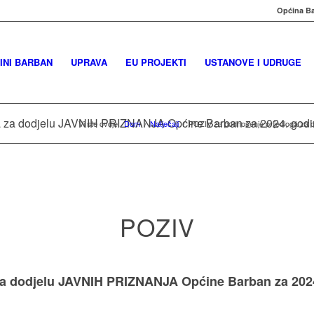
Općina Ba
INI BARBAN
UPRAVA
EU PROJEKTI
USTANOVE I UDRUGE
a za dodjelu JAVNIH PRIZNANJA Općine Barban za 2024. god
Vi ste ovdje:
Dom
/
Natječaji
/
POZIV za podnošenje prijedloga za
POZIV
za dodjelu JAVNIH PRIZNANJA Općine Barban za 202