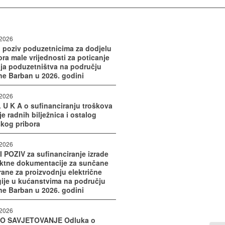
/2026
 poziv poduzetnicima za dodjelu
ra male vrijednosti za poticanje
oja poduzetništva na području
ne Barban u 2026. godini
/2026
 U K A o sufinanciranju troškova
e radnih bilježnica i ostalog
skog pribora
/2026
 POZIV za sufinanciranje izrade
ektne dokumentacije za sunčane
rane za proizvodnju električne
gije u kućanstvima na području
ne Barban u 2026. godini
/2026
O SAVJETOVANJE Odluka o