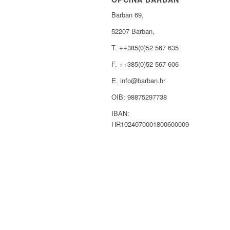
Barban 69,
52207 Barban,
T. ++385(0)52 567 635
F. ++385(0)52 567 606
E. info@barban.hr
OIB: 98875297738
IBAN:
HR1024070001800600009