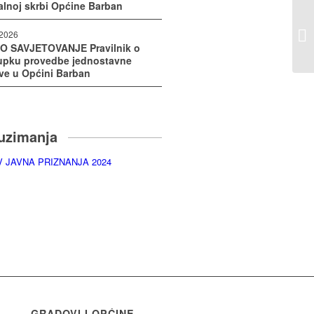
alnoj skrbi Općine Barban
/2026
O SAVJETOVANJE Pravilnik o
upku provedbe jednostavne
ve u Općini Barban
uzimanja
V JAVNA PRIZNANJA 2024
GRADOVI I OPĆINE