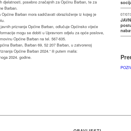
gih djelatnosti, posebno značajnih za Općinu Barban, te za
socij
ne Barban.
ja Općine Barban mora sadržavati obrazloženje iz kojeg je
07/07
JAVN
lu.
post
e javnih priznanja Općine Barban, odlučuje Općinsko vijeće
naba
ormacije mogu se dobiti u Upravnom odjelu za opće poslove,
 imovinu Općine Barban na tel. 567-635.
 Općina Barban, Barban 69, 52 207 Barban, u zatvorenoj
iznanja Općine Barban 2024.“ ili putem maila:
Pre
enoga 2024. godine.
POZI
OBAVIJESTI