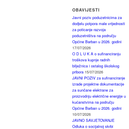
OBAVIJESTI
Javni poziv poduzetnicima za
dodjelu potpora male vrijednosti
za poticanje razvoja
poduzetništva na području
Općine Barban u 2026. godini
17/07/2026
O D L U K A o sufinanciranju
troškova kupnje radnih
bilježnica i ostalog školskog
pribora
15/07/2026
JAVNI POZIV za sufinanciranje
izrade projektne dokumentacije
za sunčane elektrane za
proizvodnju električne energije u
kućanstvima na području
Općine Barban u 2026. godini
10/07/2026
JAVNO SAVJETOVANJE
Odluka o socijalnoj skrbi