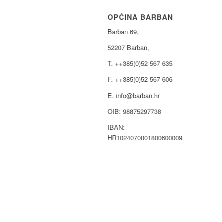
OPĆINA BARBAN
Barban 69,
52207 Barban,
T. ++385(0)52 567 635
F. ++385(0)52 567 606
E. info@barban.hr
OIB: 98875297738
IBAN:
HR1024070001800600009