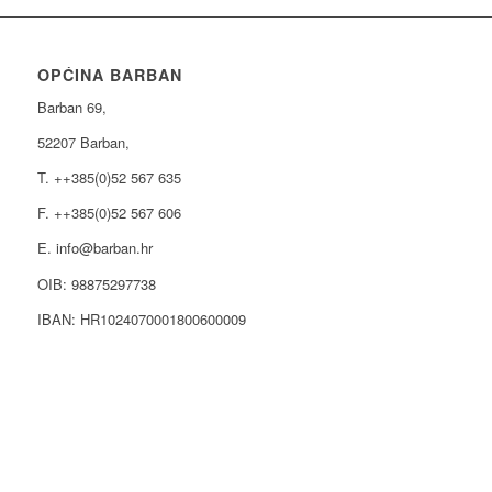
OPĆINA BARBAN
Barban 69,
52207 Barban,
T. ++385(0)52 567 635
F. ++385(0)52 567 606
E. info@barban.hr
OIB: 98875297738
IBAN: HR1024070001800600009