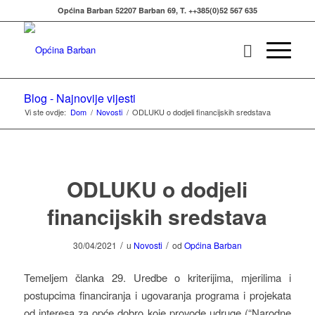
Općina Barban 52207 Barban 69, T. ++385(0)52 567 635
Blog - Najnovije vijesti
Vi ste ovdje:
Dom
/
Novosti
/
ODLUKU o dodjeli financijskih sredstava
ODLUKU o dodjeli
financijskih sredstava
/
/
30/04/2021
u
Novosti
od
Općina Barban
Temeljem članka 29. Uredbe o kriterijima, mjerilima i
postupcima financiranja i ugovaranja programa i projekata
od interesa za opće dobro koje provode udruge (“Narodne