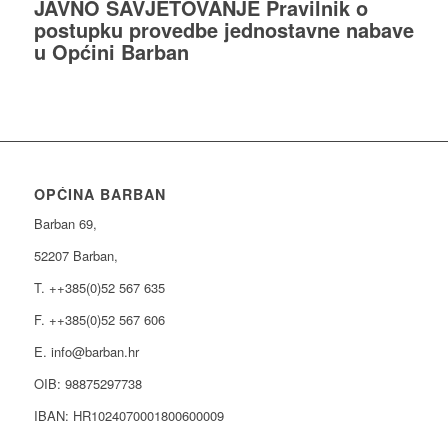
JAVNO SAVJETOVANJE Pravilnik o
postupku provedbe jednostavne nabave
u Općini Barban
OPĆINA BARBAN
Barban 69,
52207 Barban,
T. ++385(0)52 567 635
F. ++385(0)52 567 606
E. info@barban.hr
OIB: 98875297738
IBAN: HR1024070001800600009