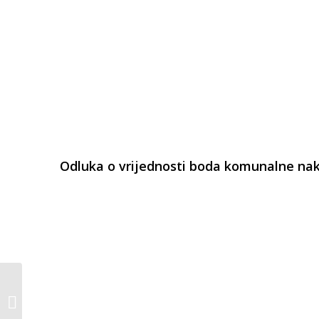
Odluka o vrijednosti boda komunalne na
Poziv za podnošenje
prijedloga za dodjelu
JAVNIH PRIZNANJA