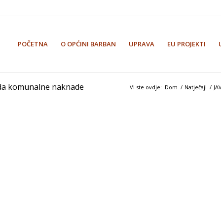
POČETNA
O OPĆINI BARBAN
UPRAVA
EU PROJEKTI
oda komunalne naknade
Vi ste ovdje:
Dom
/
Natječaji
/
JA