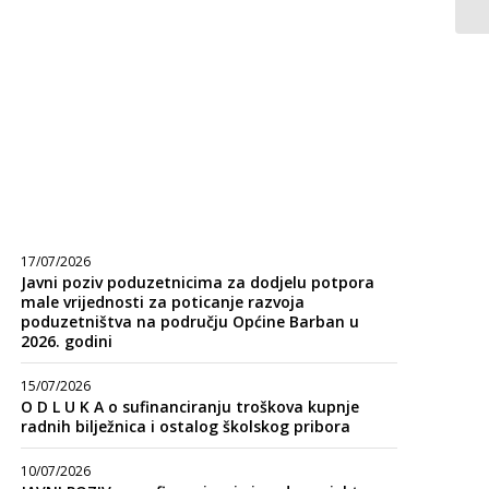
17/07/2026
Javni poziv poduzetnicima za dodjelu potpora
male vrijednosti za poticanje razvoja
poduzetništva na području Općine Barban u
2026. godini
15/07/2026
O D L U K A o sufinanciranju troškova kupnje
radnih bilježnica i ostalog školskog pribora
10/07/2026