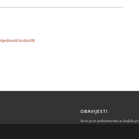
rijednosti boda KN
OBAVIJESTI
Javni poziv poduzetnicima za dodjelu p
vrijednosti za poticanje razvoja poduzetn
području Općine Barban u 2026. godini
17/07/2026