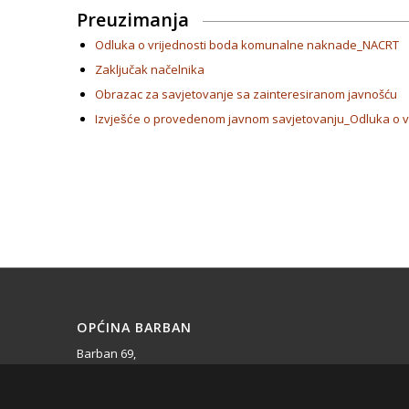
Preuzimanja
Odluka o vrijednosti boda komunalne naknade_NACRT
Zaključak načelnika
Obrazac za savjetovanje sa zainteresiranom javnošću
Izvješće o provedenom javnom savjetovanju_Odluka o v
OPĆINA BARBAN
Barban 69,
52207 Barban,