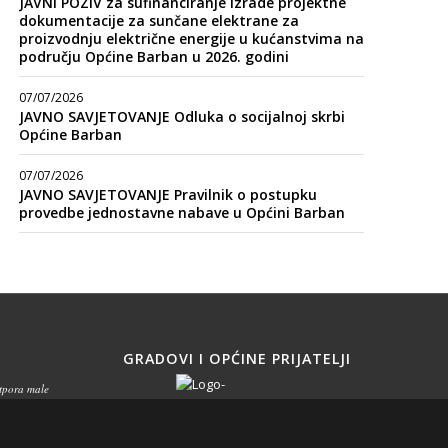
JAVNI POZIV za sufinanciranje izrade projektne
dokumentacije za sunčane elektrane za
proizvodnju električne energije u kućanstvima na
području Općine Barban u 2026. godini
07/07/2026
JAVNO SAVJETOVANJE Odluka o socijalnoj skrbi
Općine Barban
07/07/2026
JAVNO SAVJETOVANJE Pravilnik o postupku
provedbe jednostavne nabave u Općini Barban
GRADOVI I OPĆINE PRIJATELJI
otpora male
ištva na