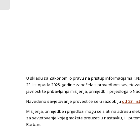
Općine Barban za...
U skladu sa Zakonom o pravu na pristup informacijama („Nar
23. listopada 2025. godine započela s provedbom savjetovan
javnosti te pribavljanja mišljenja, primjedbi i prijedloga o
Navedeno savjetovanje provest će se u razdoblju
od 23. li
Mišljenja, primjedbe i prijedlozi mogu se slati na adresu ele
za savjetovanje kojeg možete preuzeti u nastavku, ili pute
Barban.