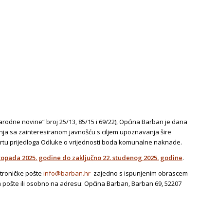
odne novine“ broj 25/13, 85/15 i 69/22), Općina Barban je dana
ja sa zainteresiranom javnošću s ciljem upoznavanja šire
 Nacrtu prijedloga Odluke o vrijednosti boda komunalne naknade.
stopada 2025. godine do zaključno 22. studenog 2025. godine
.
ktroničke pošte
info@barban.hr
zajedno s ispunjenim obrascem
m pošte ili osobno na adresu: Općina Barban, Barban 69, 52207