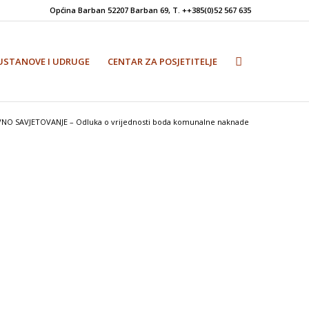
Općina Barban 52207 Barban 69, T. ++385(0)52 567 635
USTANOVE I UDRUGE
CENTAR ZA POSJETITELJE
VNO SAVJETOVANJE – Odluka o vrijednosti boda komunalne naknade