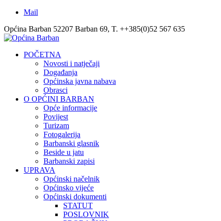
Mail
Općina Barban 52207 Barban 69, T. ++385(0)52 567 635
POČETNA
Novosti i natječaji
Događanja
Općinska javna nabava
Obrasci
O OPĆINI BARBAN
Opće informacije
Povijest
Turizam
Fotogalerija
Barbanski glasnik
Beside u jatu
Barbanski zapisi
UPRAVA
Općinski načelnik
Općinsko vijeće
Općinski dokumenti
STATUT
POSLOVNIK