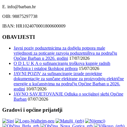
E. info@barban.hr
OIB: 98875297738
IBAN: HR1024070001800600009
OBAVIJESTI
Javni poziv poduzetnicima za dodjelu potpora male
vrijednosti za poticanje razvoja poduzetništva na području
Općine Barban u 2026. godini
17/07/2026
O D L U K A o sufinanciranju troškova kupnje radnih
bilježnica i ostalog školskog pribora
15/07/2026
JAVNI POZIV za sufinanciranje izrade projektne
dokumentacije za sunčane elektrane za proizvodnju električne
energije u kućanstvima na području Općine Barban u 2026.
godini
10/07/2026
JAVNO SAVJETOVANJE Odluka o socijalnoj skrbi Općine
Barban
07/07/2026
Gradovi i općine prijatelji