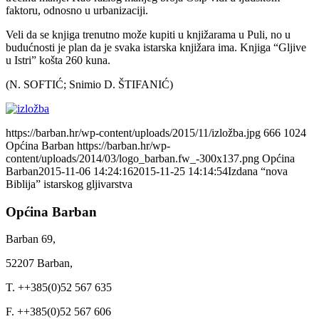
faktoru, odnosno u urbanizaciji.
Veli da se knjiga trenutno može kupiti u knjižarama u Puli, no u
budućnosti je plan da je svaka istarska knjižara ima. Knjiga “Gljive
u Istri” košta 260 kuna.
(N. SOFTIĆ; Snimio D. ŠTIFANIĆ)
https://barban.hr/wp-content/uploads/2015/11/izložba.jpg
666
1024
Općina Barban
https://barban.hr/wp-
content/uploads/2014/03/logo_barban.fw_-300x137.png
Općina
Barban
2015-11-06 14:24:16
2015-11-25 14:14:54
Izdana “nova
Biblija” istarskog gljivarstva
Općina Barban
Barban 69,
52207 Barban,
T. ++385(0)52 567 635
F. ++385(0)52 567 606