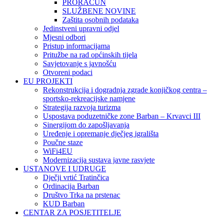
PRORAČUN
SLUŽBENE NOVINE
Zaštita osobnih podataka
Jedinstveni upravni odjel
Mjesni odbori
Pristup informacijama
Pritužbe na rad općinskih tijela
Savjetovanje s javnošću
Otvoreni podaci
EU PROJEKTI
Rekonstrukcija i dogradnja zgrade konjičkog centra –
sportsko-rekreacijske namjene
Strategija razvoja turizma
Uspostava poduzetničke zone Barban – Krvavci III
Sinergijom do zapošljavanja
Uređenje i opremanje dječjeg igrališta
Poučne staze
WiFi4EU
Modernizacija sustava javne rasvjete
USTANOVE I UDRUGE
Dječji vrtić Tratinčica
Ordinacija Barban
Društvo Trka na prstenac
KUD Barban
CENTAR ZA POSJETITELJE