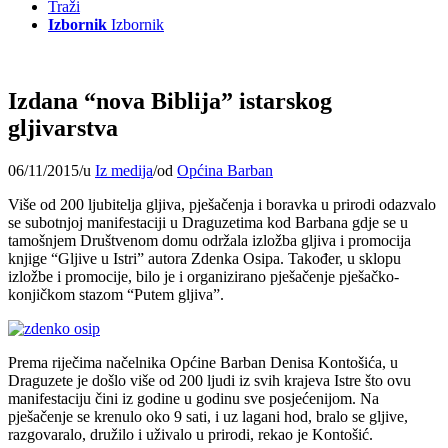
Traži
Izbornik
Izbornik
Izdana “nova Biblija” istarskog
gljivarstva
06/11/2015
/
u
Iz medija
/
od
Općina Barban
Više od 200 ljubitelja gljiva, pješačenja i boravka u prirodi odazvalo
se subotnjoj manifestaciji u Draguzetima kod Barbana gdje se u
tamošnjem Društvenom domu održala izložba gljiva i promocija
knjige “Gljive u Istri” autora Zdenka Osipa. Također, u sklopu
izložbe i promocije, bilo je i organizirano pješačenje pješačko-
konjičkom stazom “Putem gljiva”.
Prema riječima načelnika Općine Barban Denisa Kontošića, u
Draguzete je došlo više od 200 ljudi iz svih krajeva Istre što ovu
manifestaciju čini iz godine u godinu sve posjećenijom. Na
pješačenje se krenulo oko 9 sati, i uz lagani hod, bralo se gljive,
razgovaralo, družilo i uživalo u prirodi, rekao je Kontošić.