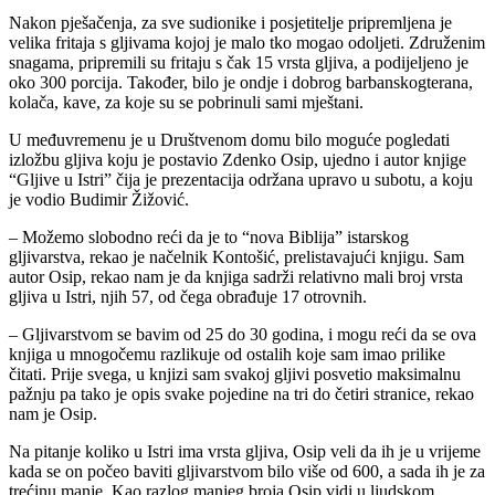
Nakon pješačenja, za sve sudionike i posjetitelje pripremljena je
velika fritaja s gljivama kojoj je malo tko mogao odoljeti. Združenim
snagama, pripremili su fritaju s čak 15 vrsta gljiva, a podijeljeno je
oko 300 porcija. Također, bilo je ondje i dobrog barbanskogterana,
kolača, kave, za koje su se pobrinuli sami mještani.
U međuvremenu je u Društvenom domu bilo moguće pogledati
izložbu gljiva koju je postavio Zdenko Osip, ujedno i autor knjige
“Gljive u Istri” čija je prezentacija održana upravo u subotu, a koju
je vodio Budimir Žižović.
– Možemo slobodno reći da je to “nova Biblija” istarskog
gljivarstva, rekao je načelnik Kontošić, prelistavajući knjigu. Sam
autor Osip, rekao nam je da knjiga sadrži relativno mali broj vrsta
gljiva u Istri, njih 57, od čega obrađuje 17 otrovnih.
– Gljivarstvom se bavim od 25 do 30 godina, i mogu reći da se ova
knjiga u mnogočemu razlikuje od ostalih koje sam imao prilike
čitati. Prije svega, u knjizi sam svakoj gljivi posvetio maksimalnu
pažnju pa tako je opis svake pojedine na tri do četiri stranice, rekao
nam je Osip.
Na pitanje koliko u Istri ima vrsta gljiva, Osip veli da ih je u vrijeme
kada se on počeo baviti gljivarstvom bilo više od 600, a sada ih je za
trećinu manje. Kao razlog manjeg broja Osip vidi u ljudskom