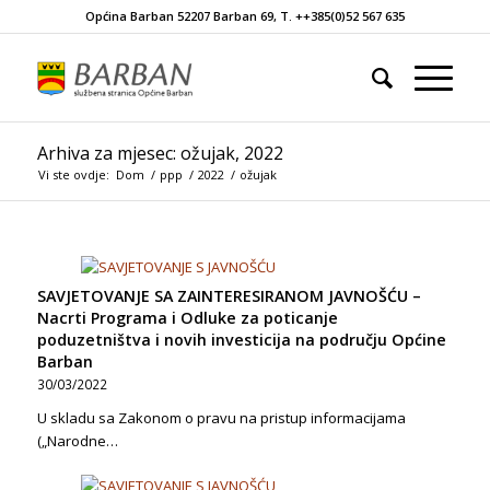
Općina Barban 52207 Barban 69, T. ++385(0)52 567 635
Arhiva za mjesec: ožujak, 2022
Vi ste ovdje:
Dom
/
ppp
/
2022
/
ožujak
SAVJETOVANJE SA ZAINTERESIRANOM JAVNOŠĆU –
Nacrti Programa i Odluke za poticanje
poduzetništva i novih investicija na području Općine
Barban
30/03/2022
U skladu sa Zakonom o pravu na pristup informacijama
(„Narodne…