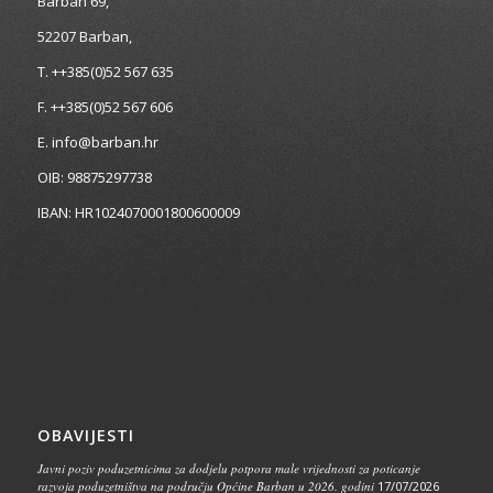
Barban 69,
52207 Barban,
T. ++385(0)52 567 635
F. ++385(0)52 567 606
E. info@barban.hr
OIB: 98875297738
IBAN: HR1024070001800600009
OBAVIJESTI
Javni poziv poduzetnicima za dodjelu potpora male vrijednosti za poticanje
razvoja poduzetništva na području Općine Barban u 2026. godini
17/07/2026