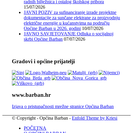
radnih bilježnica i ostalog školskog pribora
15/07/2026
JAVNI POZIV za sufinanciranje izrade projektne
dokumentacije za sunčane elektrane za proizvodnju
električne energije u kućanstvima na području
Općine Barban u 2026. godini
10/07/2026
JAVNO SAVJETOVANJE Odluka o socijalnoj
skrbi Općine Barban
07/07/2026
Gradovi i općine prijatelji
www.barban.hr
Izjava o pristupačnosti mrežne stranice Općina Barban
© Copyright - Općina Barban -
Enfold Theme by Kriesi
POČETNA