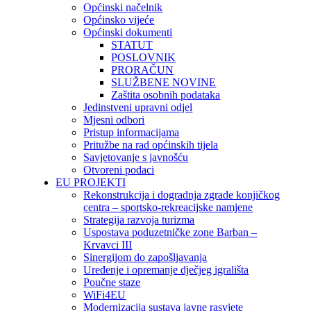
Općinski načelnik
Općinsko vijeće
Općinski dokumenti
STATUT
POSLOVNIK
PRORAČUN
SLUŽBENE NOVINE
Zaštita osobnih podataka
Jedinstveni upravni odjel
Mjesni odbori
Pristup informacijama
Pritužbe na rad općinskih tijela
Savjetovanje s javnošću
Otvoreni podaci
EU PROJEKTI
Rekonstrukcija i dogradnja zgrade konjičkog
centra – sportsko-rekreacijske namjene
Strategija razvoja turizma
Uspostava poduzetničke zone Barban –
Krvavci III
Sinergijom do zapošljavanja
Uređenje i opremanje dječjeg igrališta
Poučne staze
WiFi4EU
Modernizacija sustava javne rasvjete