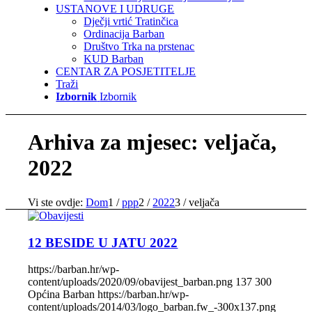
USTANOVE I UDRUGE
Dječji vrtić Tratinčica
Ordinacija Barban
Društvo Trka na prstenac
KUD Barban
CENTAR ZA POSJETITELJE
Traži
Izbornik
Izbornik
Arhiva za mjesec: veljača,
2022
Vi ste ovdje:
Dom
1
/
ppp
2
/
2022
3
/
veljača
12 BESIDE U JATU 2022
https://barban.hr/wp-
content/uploads/2020/09/obavijest_barban.png
137
300
Općina Barban
https://barban.hr/wp-
content/uploads/2014/03/logo_barban.fw_-300x137.png