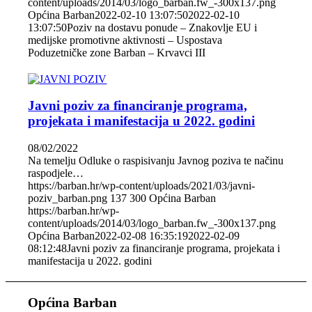
content/uploads/2014/03/logo_barban.fw_-300x137.png
Općina Barban
2022-02-10 13:07:50
2022-02-10
13:07:50
Poziv na dostavu ponude – Znakovlje EU i
medijske promotivne aktivnosti – Uspostava
Poduzetničke zone Barban – Krvavci III
Javni poziv za financiranje programa,
projekata i manifestacija u 2022. godini
08/02/2022
Na temelju Odluke o raspisivanju Javnog poziva te načinu
raspodjele…
https://barban.hr/wp-content/uploads/2021/03/javni-
poziv_barban.png
137
300
Općina Barban
https://barban.hr/wp-
content/uploads/2014/03/logo_barban.fw_-300x137.png
Općina Barban
2022-02-08 16:35:19
2022-02-09
08:12:48
Javni poziv za financiranje programa, projekata i
manifestacija u 2022. godini
Općina Barban