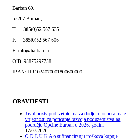
Barban 69,
52207 Barban,
T. ++385(0)52 567 635
F. ++385(0)52 567 606
E. info@barban.hr
OIB: 98875297738
IBAN: HR1024070001800600009
OBAVIJESTI
Javni poziv poduzetnicima za dodjelu potpora male
vrijednosti za poticanje razvoja poduzetništva na
području Općine Barban u 2026. godini
17/07/2026
O D L U K A o sufinanciranju troškova kupnje