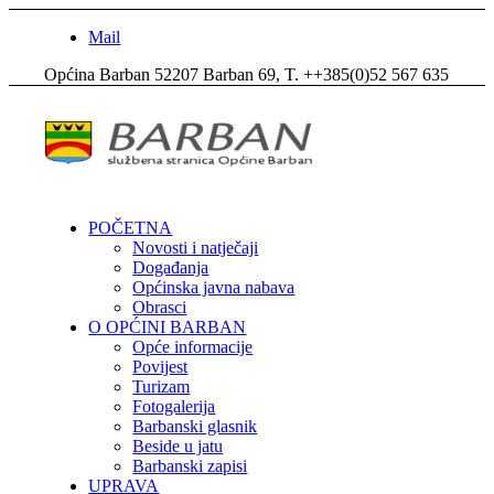
Mail
Općina Barban 52207 Barban 69, T. ++385(0)52 567 635
POČETNA
Novosti i natječaji
Događanja
Općinska javna nabava
Obrasci
O OPĆINI BARBAN
Opće informacije
Povijest
Turizam
Fotogalerija
Barbanski glasnik
Beside u jatu
Barbanski zapisi
UPRAVA