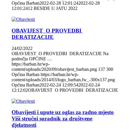
Općina Barban
2022-02-28 12:01:24
2022-02-28
12:01:24
12 BESIDE U JATU 2022
OBAVIJEST O PROVEDBI
DERATIZACIJE
24/02/2022
OBAVIJEST O PROVEDBI DERATIZACIJE Na
području OPĆINE …
https://barban.hr/wp-
content/uploads/2020/09/obavijest_barban.png
137
300
Općina Barban
https://barban.hr/wp-
content/uploads/2014/03/logo_barban.fw_-300x137.png
Općina Barban
2022-02-24 12:09:54
2022-02-24
12:12:02
OBAVIJEST O PROVEDBI DERATIZACIJE
Obavijesti i upute uz oglas za radno mjesto
Viši stručni suradnik za društvene
djelatnosti