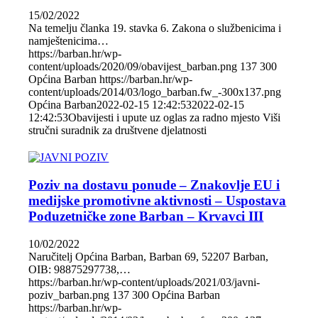
15/02/2022
Na temelju članka 19. stavka 6. Zakona o službenicima i
namještenicima…
https://barban.hr/wp-
content/uploads/2020/09/obavijest_barban.png
137
300
Općina Barban
https://barban.hr/wp-
content/uploads/2014/03/logo_barban.fw_-300x137.png
Općina Barban
2022-02-15 12:42:53
2022-02-15
12:42:53
Obavijesti i upute uz oglas za radno mjesto Viši
stručni suradnik za društvene djelatnosti
Poziv na dostavu ponude – Znakovlje EU i
medijske promotivne aktivnosti – Uspostava
Poduzetničke zone Barban – Krvavci III
10/02/2022
Naručitelj Općina Barban, Barban 69, 52207 Barban,
OIB: 98875297738,…
https://barban.hr/wp-content/uploads/2021/03/javni-
poziv_barban.png
137
300
Općina Barban
https://barban.hr/wp-