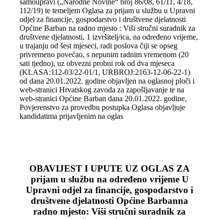
samoupravi („Narodne Novine“ broj 86/08, 61/11, 4/18,
112/19) te temeljem Oglasa za prijam u službu u Upravni
odjel za financije, gospodarstvo i društvene djelatnosti
Općine Barban na radno mjesto : Viši stručni suradnik za
društvene djelatnosti, 1 izvršitelj/ica, na određeno vrijeme,
u trajanju od šest mjeseci, radi poslova čiji se opseg
privremeno povećao, s nepunim radnim vremenom (20
sati tjedno), uz obvezni probni rok od dva mjeseca
(KLASA:112-03/22-01/1, URBROJ:2163-12-06-22-1)
od dana 20.01.2022. godine objavljen na oglasnoj ploči i
web-stranici Hrvatskog zavoda za zapošljavanje te na
web-stranici Općine Barban dana 20.01.2022. godine,
Povjerenstvo za provedbu postupka Oglasa objavljuje
kandidatima prijavljenim na oglas
OBAVIJEST I UPUTE UZ OGLAS ZA
prijam u službu na određeno vrijeme U
Upravni odjel za financije, gospodarstvo i
društvene djelatnosti Općine Barbanna
radno mjesto: Viši stručni suradnik za