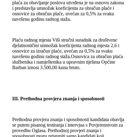
plaća za obavljanje poslova utvrđena je na osnovu zakona
i predstavlja umnožak koeficijenta za obračun plaće i
osnovice za obračun plaće, uvećan za 0,5% za svaku
navršenu godinu radnog staža.
Plaću radnog mjesta Viši stručni suradnik za društvene
djelatnostičini umnožak koeficijenta radnog mjesta 2,6 i
osnovice za izračun plaće, uvećan za 0,5% za svaku
navršenu godinu radnog staža.Osnovica za obračun plaća
službenika i namještenika u upravnim tijelima Općine
Barban iznosi 3.500,00 kuna bruto.
III. Prethodna provjera znanja i sposobnosti
Prethodna provjera znanja i sposobnosti kandidata obavlja
se putem pisanog testiranja i intervjua s Povjerenstvom za
provedbu Oglasa. Prethodnoj provjeri znanja i
sposobnosti mogu pristupiti samo kandidati koji