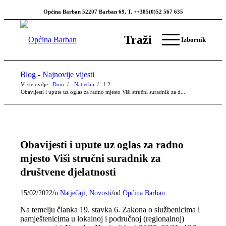
Općina Barban 52207 Barban 69, T. ++385(0)52 567 635
Traži
Izbornik
Blog - Najnovije vijesti
Vi ste ovdje:
Dom
/
Natječaji
/
1
2
Obavijesti i upute uz oglas za radno mjesto Viši stručni suradnik za d...
Obavijesti i upute uz oglas za radno
mjesto Viši stručni suradnik za
društvene djelatnosti
/
/
15/02/2022
u
Natječaji
,
Novosti
od
Općina Barban
Na temelju članka 19. stavka 6. Zakona o službenicima i
namještenicima u lokalnoj i područnoj (regionalnoj)