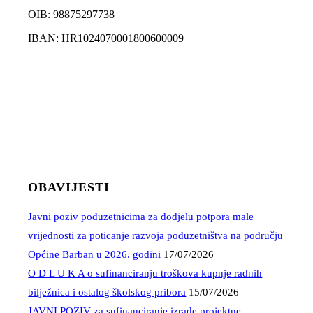
OIB: 98875297738
IBAN: HR1024070001800600009
OBAVIJESTI
Javni poziv poduzetnicima za dodjelu potpora male
vrijednosti za poticanje razvoja poduzetništva na području
Općine Barban u 2026. godini
17/07/2026
O D L U K A o sufinanciranju troškova kupnje radnih
bilježnica i ostalog školskog pribora
15/07/2026
JAVNI POZIV za sufinanciranje izrade projektne