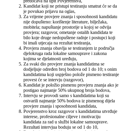
predočava na upit Povjerenstva,
Kandidat koji ne pristupi testiranju smatrat će se da
je povukao prijavu na oglas,
Za vrijeme provjere znanja i sposobnosti kandidatu
nije dopušteno: korištenje literature, bilježaka,
mobitela; napuštanje prostorije u kojoj se odvija
provjera; razgovor, ometanje ostalih kandidata te
bilo koje druge nedopuštene radnje i postupci koji
bi imali utjecaja na rezultat testiranja,
Provjera znanja obavlja se testiranjem iz područja
djelokruga rada lokalne samouprave i zakona
kojima se djelatnosti uređuju,
Za svaki dio provjere znanja kandidatima se
dodjeljuje određen broj bodova od 1 do 10; s onim
kandidatima koji uspješno polože pismeno testiranje
provest će se intervju (razgovor),
Kandidat je položio pismenu provjeru znanja ako je
postigao najmanje 50% ukupnog broja bodova,
Intervju se provodi samo s kandidatima koji su
ostvarili najmanje 50% bodova iz pismenog dijela
provjere znanja i sposobnosti kandidata,
Povjerenstvo kroz razgovor s kandidatima utvrđuje
interese, profesionalne ciljeve i motivaciju
kandidata za rad u službi lokalne samouprave.
Rezultati intervjua boduju se od 1 do 10,