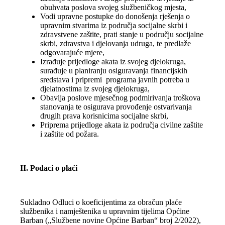
obuhvata poslova svojeg službeničkog mjesta,
Vodi upravne postupke do donošenja rješenja o
upravnim stvarima iz područja socijalne skrbi i
zdravstvene zaštite, prati stanje u području socijalne
skrbi, zdravstva i djelovanja udruga, te predlaže
odgovarajuće mjere,
Izrađuje prijedloge akata iz svojeg djelokruga,
surađuje u planiranju osiguravanja financijskih
sredstava i pripremi programa javnih potreba u
djelatnostima iz svojeg djelokruga,
Obavlja poslove mjesečnog podmirivanja troškova
stanovanja te osigurava provođenje ostvarivanja
drugih prava korisnicima socijalne skrbi,
Priprema prijedloge akata iz područja civilne zaštite
i zaštite od požara.
II. Podaci o plaći
Sukladno Odluci o koeficijentima za obračun plaće
službenika i namještenika u upravnim tijelima Općine
Barban („Službene novine Općine Barban“ broj 2/2022),