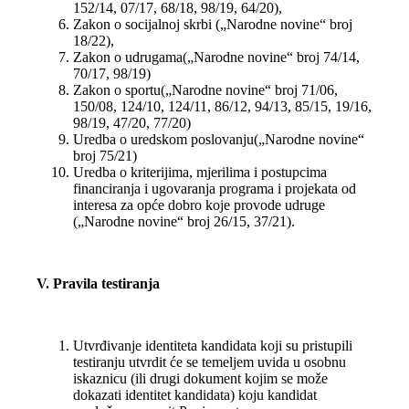
152/14, 07/17, 68/18, 98/19, 64/20),
Zakon o socijalnoj skrbi („Narodne novine“ broj
18/22),
Zakon o udrugama(„Narodne novine“ broj 74/14,
70/17, 98/19)
Zakon o sportu(„Narodne novine“ broj 71/06,
150/08, 124/10, 124/11, 86/12, 94/13, 85/15, 19/16,
98/19, 47/20, 77/20)
Uredba o uredskom poslovanju(„Narodne novine“
broj 75/21)
Uredba o kriterijima, mjerilima i postupcima
financiranja i ugovaranja programa i projekata od
interesa za opće dobro koje provode udruge
(„Narodne novine“ broj 26/15, 37/21).
V. Pravila testiranja
Utvrđivanje identiteta kandidata koji su pristupili
testiranju utvrdit će se temeljem uvida u osobnu
iskaznicu (ili drugi dokument kojim se može
dokazati identitet kandidata) koju kandidat