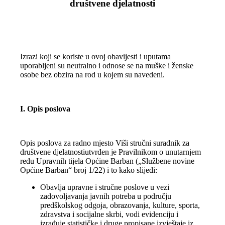
društvene djelatnosti
Izrazi koji se koriste u ovoj obavijesti i uputama
uporabljeni su neutralno i odnose se na muške i ženske
osobe bez obzira na rod u kojem su navedeni.
I. Opis poslova
Opis poslova za radno mjesto Viši stručni suradnik za
društvene djelatnostiutvrđen je Pravilnikom o unutarnjem
redu Upravnih tijela Općine Barban („Službene novine
Općine Barban“ broj 1/22) i to kako slijedi:
Obavlja upravne i stručne poslove u vezi
zadovoljavanja javnih potreba u području
predškolskog odgoja, obrazovanja, kulture, sporta,
zdravstva i socijalne skrbi, vodi evidenciju i
izrađuje statističke i druge propisane izvještaje iz