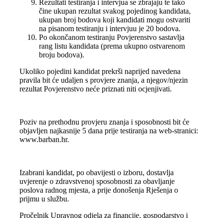
Rezultati testiranja i intervjua se zbrajaju te tako
čine ukupan rezultat svakog pojedinog kandidata,
ukupan broj bodova koji kandidati mogu ostvariti
na pisanom testiranju i intervjuu je 20 bodova.
Po okončanom testiranju Povjerenstvo sastavlja
rang listu kandidata (prema ukupno ostvarenom
broju bodova).
Ukoliko pojedini kandidat prekrši naprijed navedena
pravila bit će udaljen s provjere znanja, a njegov/njezin
rezultat Povjerenstvo neće priznati niti ocjenjivati.
Poziv na prethodnu provjeru znanja i sposobnosti bit će
objavljen najkasnije 5 dana prije testiranja na web-stranici:
www.barban.hr.
Izabrani kandidat, po obavijesti o izboru, dostavlja
uvjerenje o zdravstvenoj sposobnosti za obavljanje
poslova radnog mjesta, a prije donošenja Rješenja o
prijmu u službu.
Pročelnik Upravnog odjela za financije, gospodarstvo i