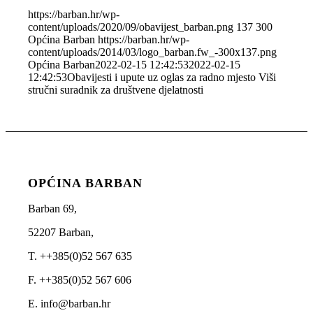
https://barban.hr/wp-
content/uploads/2020/09/obavijest_barban.png
137
300
Općina Barban
https://barban.hr/wp-
content/uploads/2014/03/logo_barban.fw_-300x137.png
Općina Barban
2022-02-15 12:42:53
2022-02-15
12:42:53
Obavijesti i upute uz oglas za radno mjesto Viši
stručni suradnik za društvene djelatnosti
OPĆINA BARBAN
Barban 69,
52207 Barban,
T. ++385(0)52 567 635
F. ++385(0)52 567 606
E. info@barban.hr