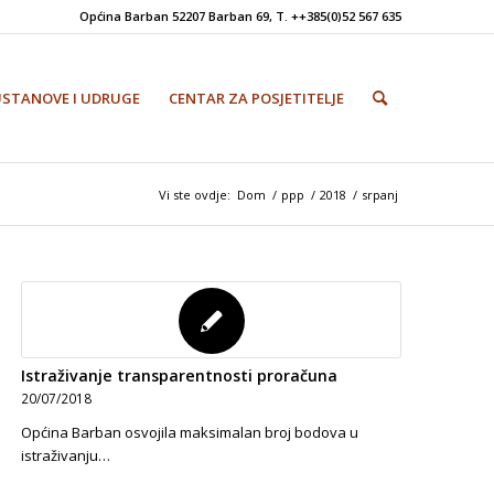
Općina Barban 52207 Barban 69, T. ++385(0)52 567 635
USTANOVE I UDRUGE
CENTAR ZA POSJETITELJE
Vi ste ovdje:
Dom
/
ppp
/
2018
/
srpanj
Istraživanje transparentnosti proračuna
20/07/2018
Općina Barban osvojila maksimalan broj bodova u
istraživanju…