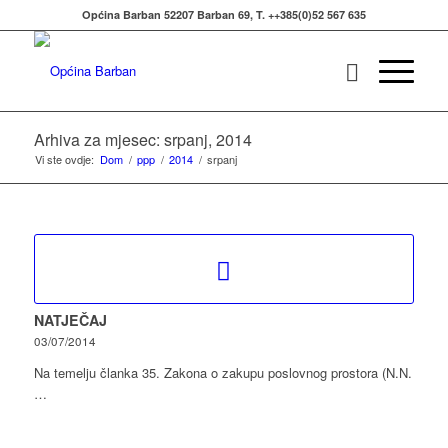
Općina Barban 52207 Barban 69, T. ++385(0)52 567 635
Arhiva za mjesec: srpanj, 2014
Vi ste ovdje:
Dom
/
ppp
/
2014
/
srpanj
NATJEČAJ
03/07/2014
Na temelju članka 35. Zakona o zakupu poslovnog prostora (N.N.
…