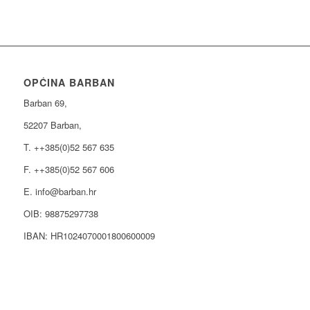
OPĆINA BARBAN
Barban 69,
52207 Barban,
T. ++385(0)52 567 635
F. ++385(0)52 567 606
E. info@barban.hr
OIB: 98875297738
IBAN: HR1024070001800600009