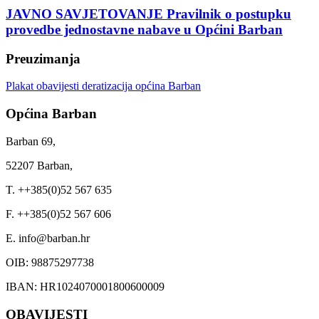
JAVNO SAVJETOVANJE Pravilnik o postupku
provedbe jednostavne nabave u Općini Barban
Preuzimanja
Plakat obavijesti deratizacija općina Barban
Općina Barban
Barban 69,
52207 Barban,
T. ++385(0)52 567 635
F. ++385(0)52 567 606
E. info@barban.hr
OIB: 98875297738
IBAN: HR1024070001800600009
OBAVIJESTI