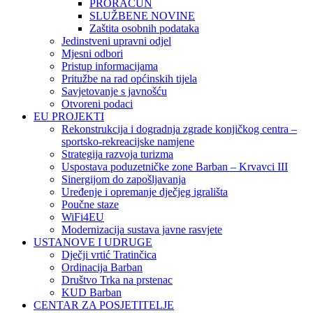
PRORAČUN
SLUŽBENE NOVINE
Zaštita osobnih podataka
Jedinstveni upravni odjel
Mjesni odbori
Pristup informacijama
Pritužbe na rad općinskih tijela
Savjetovanje s javnošću
Otvoreni podaci
EU PROJEKTI
Rekonstrukcija i dogradnja zgrade konjičkog centra –
sportsko-rekreacijske namjene
Strategija razvoja turizma
Uspostava poduzetničke zone Barban – Krvavci III
Sinergijom do zapošljavanja
Uređenje i opremanje dječjeg igrališta
Poučne staze
WiFi4EU
Modernizacija sustava javne rasvjete
USTANOVE I UDRUGE
Dječji vrtić Tratinčica
Ordinacija Barban
Društvo Trka na prstenac
KUD Barban
CENTAR ZA POSJETITELJE