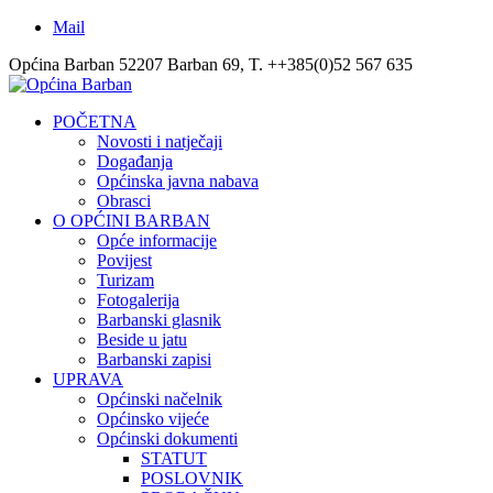
Mail
Općina Barban 52207 Barban 69, T. ++385(0)52 567 635
POČETNA
Novosti i natječaji
Događanja
Općinska javna nabava
Obrasci
O OPĆINI BARBAN
Opće informacije
Povijest
Turizam
Fotogalerija
Barbanski glasnik
Beside u jatu
Barbanski zapisi
UPRAVA
Općinski načelnik
Općinsko vijeće
Općinski dokumenti
STATUT
POSLOVNIK