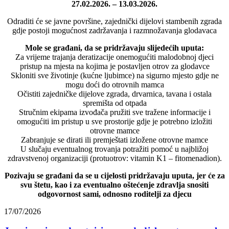
27.02.2026. – 13.03.2026.
Odraditi će se javne površine, zajednički dijelovi stambenih zgrada
gdje postoji mogućnost zadržavanja i razmnožavanja glodavaca
Mole se građani, da se pridržavaju slijedećih uputa:
Za vrijeme trajanja deratizacije onemogućiti malodobnoj djeci
pristup na mjesta na kojima je postavljen otrov za glodavce
Skloniti sve životinje (kućne ljubimce) na sigurno mjesto gdje ne
mogu doći do otrovnih mamca
Očistiti zajedničke dijelove zgrada, drvarnica, tavana i ostala
spremišta od otpada
Stručnim ekipama izvođača pružiti sve tražene informacije i
omogućiti im pristup u sve prostorije gdje je potrebno izložiti
otrovne mamce
Zabranjuje se dirati ili premještati izložene otrovne mamce
U slučaju eventualnog trovanja potražiti pomoć u najbližoj
zdravstvenoj organizaciji (protuotrov: vitamin K1 – fitomenadion).
Pozivaju se građani da se u cijelosti pridržavaju uputa, jer će za
svu štetu, kao i za eventualno oštećenje zdravlja snositi
odgovornost sami, odnosno roditelji za djecu
17/07/2026