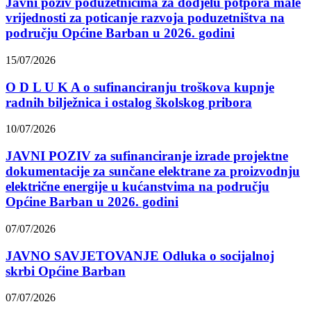
Javni poziv poduzetnicima za dodjelu potpora male
vrijednosti za poticanje razvoja poduzetništva na
području Općine Barban u 2026. godini
15/07/2026
O D L U K A o sufinanciranju troškova kupnje
radnih bilježnica i ostalog školskog pribora
10/07/2026
JAVNI POZIV za sufinanciranje izrade projektne
dokumentacije za sunčane elektrane za proizvodnju
električne energije u kućanstvima na području
Općine Barban u 2026. godini
07/07/2026
JAVNO SAVJETOVANJE Odluka o socijalnoj
skrbi Općine Barban
07/07/2026