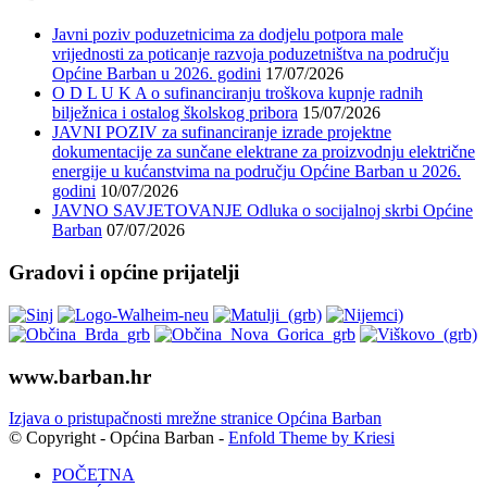
Javni poziv poduzetnicima za dodjelu potpora male
vrijednosti za poticanje razvoja poduzetništva na području
Općine Barban u 2026. godini
17/07/2026
O D L U K A o sufinanciranju troškova kupnje radnih
bilježnica i ostalog školskog pribora
15/07/2026
JAVNI POZIV za sufinanciranje izrade projektne
dokumentacije za sunčane elektrane za proizvodnju električne
energije u kućanstvima na području Općine Barban u 2026.
godini
10/07/2026
JAVNO SAVJETOVANJE Odluka o socijalnoj skrbi Općine
Barban
07/07/2026
Gradovi i općine prijatelji
www.barban.hr
Izjava o pristupačnosti mrežne stranice Općina Barban
© Copyright - Općina Barban -
Enfold Theme by Kriesi
POČETNA