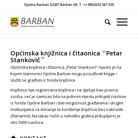
Općina Barban 52207 Barban 69, T. ++385(0)52 567 635
“
Općinska knjižnica i čitaonica
Petar
”
Stanković
Općinska knjižnica i čitaonica „Petar Stanković“ mjesto je na
kojem stanovnici Općine Barban mogu posuđivati knjige i
služiti se građom iz fonda knjižnice.
Knjižnica nije registrirana knjižnica i ne djeluje kao pravna
osoba, već je zamisao bila na jednom mjestu prikupiti naslove
iz fonda Općine Barban i dati mogućnost građanima i drugim
institucijama za donacije te korištenje knjižnice bez naknade
(članarine). Na takav način u nekoliko godina prikupljeno je
oko 5000 naslova.