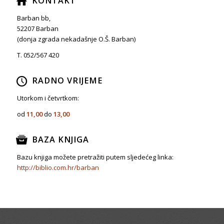
KONTAKT
Barban bb,
52207 Barban
(donja zgrada nekadašnje O.Š. Barban)
T. 052/567 420
RADNO VRIJEME
Utorkom i četvrtkom:
od
11,00
do
13,00
BAZA KNJIGA
Bazu knjiga možete pretražiti putem sljedećeg linka:
http://biblio.com.hr/barban