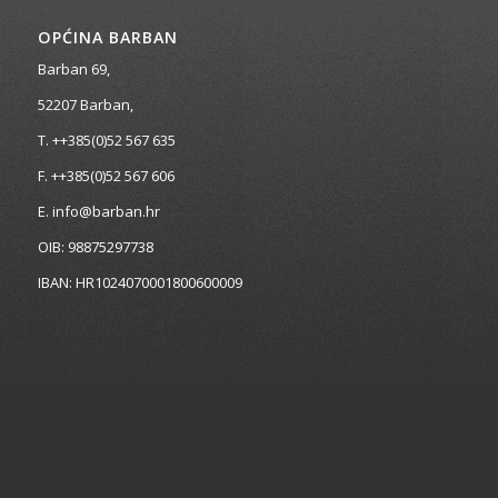
OPĆINA BARBAN
Barban 69,
52207 Barban,
T. ++385(0)52 567 635
F. ++385(0)52 567 606
E. info@barban.hr
OIB: 98875297738
IBAN: HR1024070001800600009